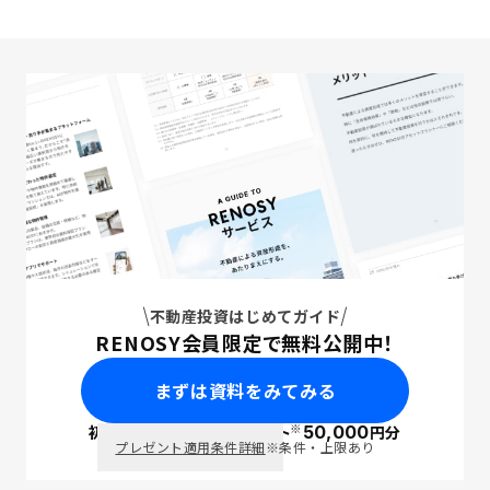
不動産投資はじめてガイド
RENOSY会員限定で無料公開中！
まずは資料をみてみる
※
初回面談で
ポイント
50,000
円分
PayPay
プレゼント適用条件詳細
※条件・上限あり