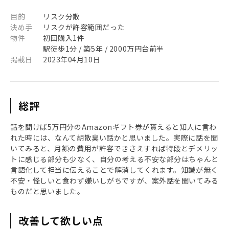
目的
リスク分散
決め手
リスクが許容範囲だった
物件
初回購入1件
駅徒歩1分 / 築5年 / 2000万円台前半
掲載日
2023年04月10日
総評
話を聞けば5万円分のAmazonギフト券が貰えると知人に言わ
れた時には、なんて胡散臭い話かと思いました。実際に話を聞
いてみると、月額の費用が許容できさえすれば特段とデメリッ
トに感じる部分も少なく、自分の考える不安な部分はちゃんと
言語化して担当に伝えることで解消してくれます。知識が無く
不安・怪しいと食わず嫌いしがちですが、案外話を聞いてみる
ものだと思いました。
改善して欲しい点