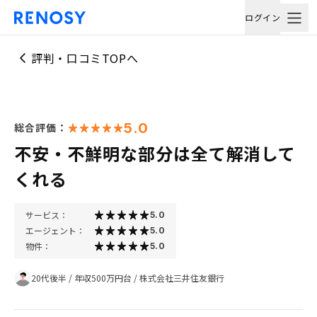
ログイン
評判・口コミTOPへ
5.0
総合評価：
不安・不鮮明な部分は全て解消して
くれる
サービス：
5.0
エージェント：
5.0
物件：
5.0
20代後半
/
年収500万円台
/
株式会社三井住友銀行