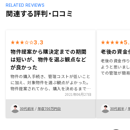
RELATED REVIEWS
関連する評判・口コミ
3.3
5
物件提案から購決定までの期間
老後の資金
は短いが、物件を選ぶ観点など
老後の資金作
が良かった
ようと思いまし
での管理が簡
物件の購入手続き、管理コストが低いこと
様々な情報を
に加え、対象物件を選ぶ観点がよかった。
任せすること
物件提案されてから、購入を決めるまでの
期間が短すぎる。
2021年06月27日
30代前半
/
年収700万円台
30代前半
/