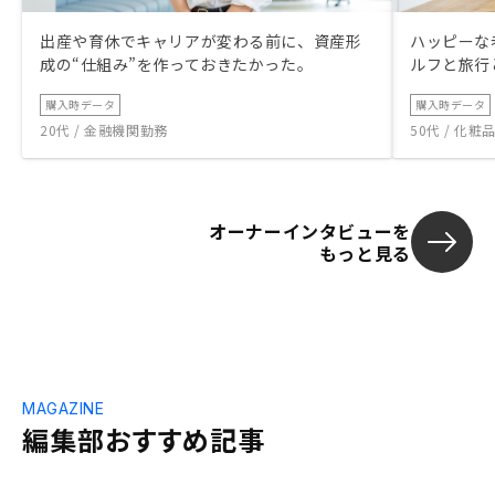
出産や育休でキャリアが変わる前に、資産形
ハッピーな
成の“仕組み”を作っておきたかった。
ルフと旅行
購入時データ
購入時データ
20代 / 金融機関勤務
50代 / 化
オーナーインタビューを
もっと見る
MAGAZINE
編集部おすすめ記事