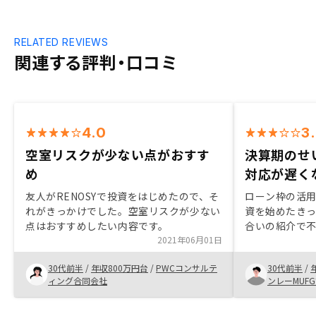
RELATED REVIEWS
関連する評判・口コミ
4.0
3
空室リスクが少ない点がおすす
決算期のせ
め
対応が遅く
友人がRENOSYで投資をはじめたので、そ
ローン枠の活
れがきっかけでした。空室リスクが少ない
資を始めたきっ
点はおすすめしたい内容です。
合いの紹介で
2021年06月01日
は丁寧に対応
初スムーズに
30代前半
/
年収800万円台
/
PWCコンサルテ
30代前半
/
と、少しずつ
ィング合同会社
ンレーMUFG
ーナー増えた
分で既存お客
非常に良くな