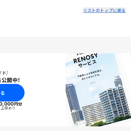
リストのトップに戻る
イド
料公開中！
みる
0,000
円分
・上限あり