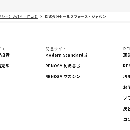
リノシー）の評判・口コミ
株式会社セールスフォース・ジャパン
ビス
関連サイト
RE
産投資
Modern Standard
運
産売却
RENOSY 利諾喜
RE
RENOSY マガジン
利
お
プ
反
コ