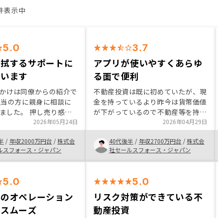
9件表示中
5.0
3.7
払拭するサポートに
アプリが使いやすくあらゆ
ています
る面で便利
かけは同僚からの紹介で
不動産投資は既に初めていたが、現
担当の方に親身に相談に
金を持っているより昨今は貨幣価値
ました。 押し売り感は
が下がっているので不動産等を持っ
らかというとしっかりと
2026年05月24日
ている方が安心とも思っています。
2026年04月29日
て頂く感じでした。 ま
Renosyはアプリで物件を選べるの
半
/
年収2000万円台
/
株式会
40代後半
/
年収2700万円台
/
株式会
ないと言えば嘘になりま
が大きな優位性だと思っています。
ルスフォース・ジャパン
社セールスフォース・ジャパン
払拭の観点でもRENOSY
一方で初期事務手数料が高いのがネ
ートに期待しています。
ックです。 初期事務手数料を安く
ーの方のリアルな声を聴
して欲しいですね
5.0
5.0
あればよいかと思いまし
でのオペレーション
リスク対策ができている不
もスムーズ
動産投資