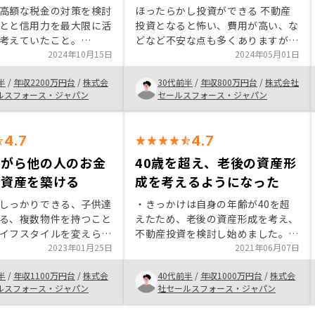
高額な税金の対策を検討
ほったらかし投資ができる 不動産
とと信用力を最大限に活
投資となると怖い、費用が高い、な
考えていたこと。
どなど不安な点も多くありますが、
yで決めた理由はマーケティ
2024年10月15日
そういったリスクを潰してくれるプ
2024年05月01日
ールス、サポートまでの
ランがあります。 多くのことを教
半
/
年収2200万円台
/
株式会
30代前半
/
年収800万円台
/
株式会社
みの完成度が高いのと担
えていただき大変感謝しています。
ルスフォース・ジャパン
セールスフォース・ジャパン
用できると思ったから
まずはお話を聞いてみるのをオスス
メします
4.7
4.7
ながら他の人のお金
40歳を超え、老後の資産形
て資産を築ける
成を考えるようになった
しっかりできる、子供達
・きっかけは自身の年齢が40を超
る、複数物件を持つこと
えたため、老後の資産形成を考え、
イフスタイルを変えられ
不動産投資を検討し始めました。
保険、生命保険代わりに
2023年01月25日
・ご提案いただいた物件が駅から近
2021年06月07日
から執行役員のクックさ
く、場所も良いと感じれるところを
半
/
年収1100万円台
/
株式会
40代前半
/
年収1000万円台
/
株式会
ど営業していただきとて
ご提案いただいたことが契約に至っ
ルスフォース・ジャパン
社セールスフォース・ジャパン
業スキ
た理由です。
方が良いのでは？