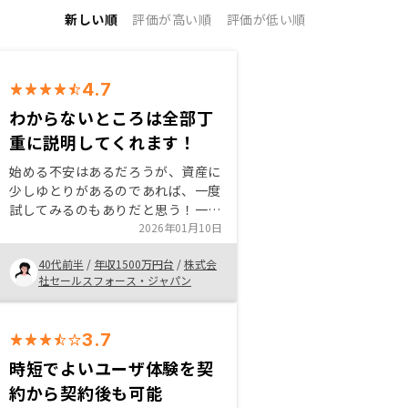
新しい順
評価が高い順
評価が低い順
4.7
わからないところは全部丁
重に説明してくれます！
始める不安はあるだろうが、資産に
少しゆとりがあるのであれば、一度
試してみるのもありだと思う！一人
一人の資産状況に合ったプランを提
2026年01月10日
供してくれると思うので、ご自身の
40代前半
/
年収1500万円台
/
株式会
「これくらいのリスク内であれば」
社セールスフォース・ジャパン
という気持ちで始められるのがよか
った。将来的には不動産投資は主流
化すると思うので、知識を持つこと
3.7
によって、子供に色々教えたりする
こともできると思った。
時短でよいユーザ体験を契
約から契約後も可能