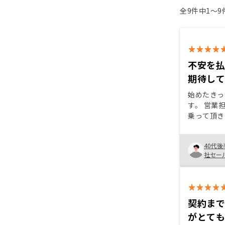
全9件中1〜
不安を
期待し
始めたきっ
す。 営業
乗って頂き
なく、どち
背中を押し
40代後
た、不安が
社セー
すが、不安
さんのサポ
既存オーナ
ける機会が
た。
契約ま
がとて