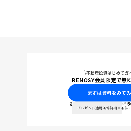
不動産投資はじめてガ
RENOSY会員限定で無
まずは資料をみて
※
初回面談で
ポイント
5
PayPay
プレゼント適用条件詳細
※条件