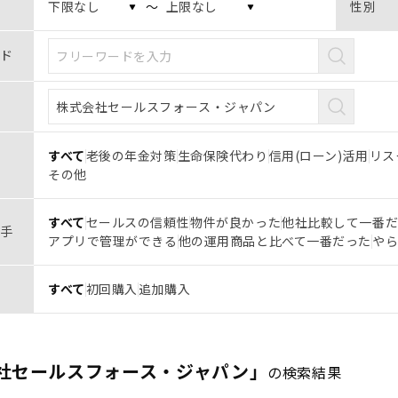
〜
性別
ド
すべて
老後の年金対策
生命保険代わり
信用(ローン)活用
リス
その他
すべて
セールスの信頼性
物件が良かった
他社比較して一番
手
アプリで管理ができる
他の運用商品と比べて一番だった
や
すべて
初回購入
追加購入
社セールスフォース・ジャパン」
の検索結果