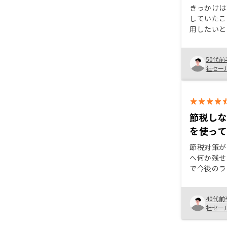
きっかけは
していたこ
用したいと
Ronos
ングからセ
50代前
一連の仕組
社セー
当営業が信
節税し
を使っ
節税対策が
へ何か残せ
で今後のラ
そう、がん
なる、最初
40代前
んにほとん
社セー
も心強かった 担当営業を営
ルを上げた