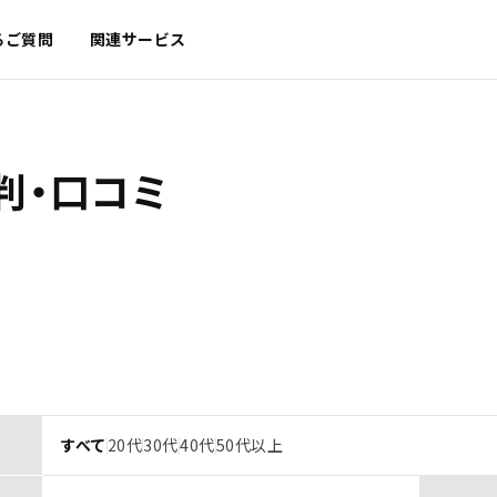
るご質問
関連サービス
判・口コミ
すべて
20代
30代
40代
50代以上