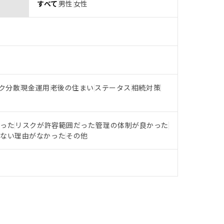
すべて
男性
女性
ク分散
現金運用
老後の住まい
ステータス
相続対策
だった
リスクが許容範囲だった
管理の体制が良かった
らない理由がなかった
その他