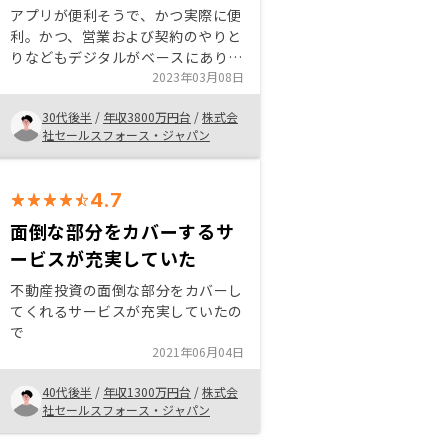
アプリが便利そうで、かつ実際に便
利。かつ、営業および契約のやりと
りなどもデジタルがベースにあり時
短で検討から契約まで行うことがで
2023年03月08日
きた。また、そもそもの物件のネッ
30代後半
/
年収3800万円台
/
株式会
トワークも強固でいい物件に出会え
社セールスフォース・ジャパン
た。 担当営業の方に関しては、熱
意と人柄もよく信頼おけると思いま
した。
4.7
面倒な部分をカバーするサ
ービスが充実していた
不動産投資の面倒な部分をカバーし
てくれるサービスが充実していたの
で
2021年06月04日
40代後半
/
年収1300万円台
/
株式会
社セールスフォース・ジャパン