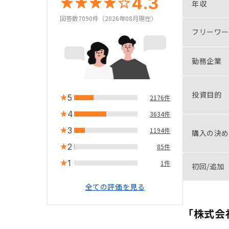
4.3
年収
回答数7090件（2026年08月現在）
フリーワー
勤務企業
投資目的
5
2176件
4
3634件
3
1194件
購入の決め
2
85件
1
1件
初回/追加
全ての評価を見る
「株式会