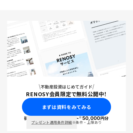
不動産投資はじめてガイド
RENOSY会員限定で無料公開中！
まずは資料をみてみる
※
初回面談で
ポイント
50,000
円分
PayPay
プレゼント適用条件詳細
※条件・上限あり