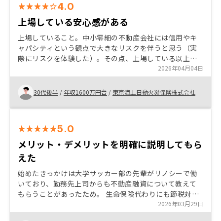
4.0
上場している安心感がある
上場していること。中小零細の不動産会社には信用やキ
ャパシティという観点で大きなリスクを伴うと思う（実
際にリスクを体験した）。その点、上場している以上は
リスク管理の基準も高いと考えている。また、営業の方
2026年04月04日
は非常に細かいところまでチェックしており、その点も
気に入っている。 アマギフの紹介キャンペーンで、どう
30代後半
/
年収1600万円台
/
東京海上日動火災保険株式会社
すればアマギフがもらえるのかちゃんと書くべきだと思
う。紹介だけじゃもらえない。
5.0
メリット・デメリットを明確に説明してもら
えた
始めたきっかけは大学サッカー部の先輩がリノシーで働
いており、勤務先上司からも不動産融資について教えて
もらうことがあったため。 生命保険代わりにも節税対策
にも融資を受けることができるのであればするべきだと
2026年03月29日
思った。