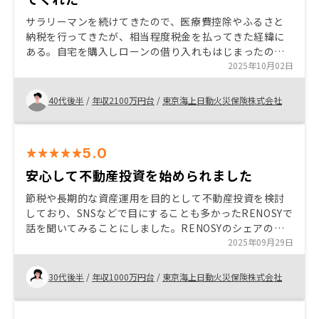
サラリーマンを続けてきたので、医療費控除やふるさと
納税を行ってきたが、相当程度税金を払ってきた経緯に
ある。自宅を購入しローンの借り入れもはじまったの
で、次の対策をと考え、不動産投資をはじめることとし
2025年10月02日
た。 いくつか不動産会社の話を聞いたが、RENOCYさん
は、やはり出口対策も含めてマーケットをおさえている
40代後半
/
年収2100万円台
/
東京海上日動火災保険株式会社
点が安心感に繋がった。また、大手のため、担当の方の
知識面などのレベルが高い点もとても良かった。
5.0
安心して不動産投資を始められました
節税や長期的な資産運用を目的として不動産投資を検討
しており、SNSなどで目にすることも多かったRENOSYで
話を聞いてみることにしました。RENOSYのシェアの高
さやサポートの充実度、ご担当の方のリスク含めた丁寧
2025年09月29日
な説明に安心して購入を決めることができました。初め
ての不動産投資を検討されている方におすすめします。
30代後半
/
年収1000万円台
/
東京海上日動火災保険株式会社