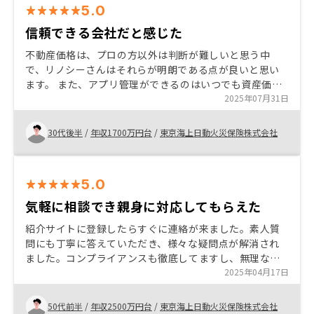
5.0
信頼できる会社だと感じた
不動産価格は、プロの方以外は判断が難しいと思う中
で、リノシーさんはそれらが明朗である点が良いと思い
ます。 また、アプリ管理ができるのはいつでも資産価値
がわかり、大きな利点と思います。 大いに、満足してい
2025年07月31日
ます。
30代後半
/
年収1700万円台
/
東京海上日動火災保険株式会社
5.0
気軽に相談でき親身に対応してもらえた
紹介サイトに登録したらすぐに連絡が来ました。素人質
問にも丁寧に答えていただき、様々な疑問点が解消され
ました。コンプライアンスも徹底してますし、無理な勧
誘がないところがいいです。顧客の立場やニーズに合っ
2025年04月17日
た提案を親身にしていただけます。信頼の蓄積が決め手
ですね。 特にありませんが、森下さんには凄くお世話に
50代前半
/
年収2500万円台
/
東京海上日動火災保険株式会社