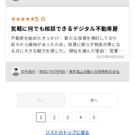
なっており、御礼申し上げます。
5.0
気軽に何でも相談できるデジタル不動産屋
不動産を始めたきっかけ： 新たな投資を検討しており
前々から興味があったため。投資に限らず税金対策にな
る点に大きな魅力を感じた。 御社を選んだ理由： 営業担
当の方がポジティブな方が多い、親切丁寧な対応、アプ
2025年04月10日
リ完結でわかりやすい等
30代後半
/
年収1700万円台
/
東京海上日動火災保険株式会社
前へ
次へ
1
2
3
4
5
リストのトップに戻る