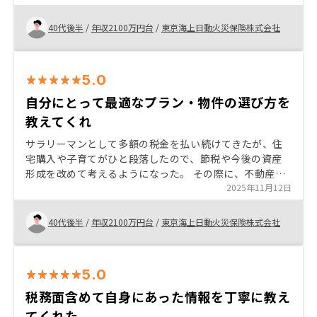
入いたしました。
40代後半
/
年収2100万円台
/
東京海上日動火災保険株式会社
5.0
自分にとって最適なプラン・物件の選び方を
教えてくれ
サラリーマンとして多額の税金を払い続けてきたが、住
宅購入や子育てがひと段落したので、節税や今後の資産
形成を改めて考えるようになった。 その際に、不動産投
資に興味を持ち、いくつかの会社の話を聞いたが、マー
2025年11月12日
ケットをおさえており入口・出口で安心で、担当の方も
とてもしっかりしていたので、安心して購入しました。
40代後半
/
年収2100万円台
/
東京海上日動火災保険株式会社
5.0
税務面含めて自身にあった情報を丁寧に教え
てくれた