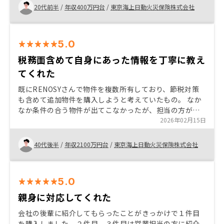
20代前半
/
年収400万円台
/
東京海上日動火災保険株式会社
5.0
税務面含めて自身にあった情報を丁寧に教え
てくれた
既にRENOSYさんで物件を複数所有しており、節税対策
も含めて追加物件を購入しようと考えていたもの。 なか
なか条件の合う物件が出てこなかったが、担当の方がし
っかりとフォローしてくれていて、希望と合致する物件
2026年02月15日
が出てきたため、購入したもの。
40代後半
/
年収2100万円台
/
東京海上日動火災保険株式会社
5.0
親身に対応してくれた
会社の後輩に紹介してもらったことがきっかけで１件目
を購入しました。２件目、３件目は営業担当の方に紹介