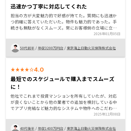
迅速かつ丁寧に対応してくれた
担当の方が大変魅力的で好感が持てた。質問にも迅速か
つ的確に答えていただいた。物件も魅力的であった。手
続きも無駄がなくスムーズ。常にお客様側の立場に立っ
て対応いただけるため、満足感が高い。疑問点は何でも
2026年01月05日
答えてもらえ、押し売りは一切無いため、自分のペース
で検討できます。じっくり納得するまで検討できます。
50代前半
/
年収3200万円台
/
東京海上日動火災保険株式会社
特になし
4.0
最短でのスケジュールで購入までスムーズ
に！
他社でこれまで投資マンションを所有していたが、対応
が良くないことから他の業者での追加を検討している中
でアプリ完結など魅力的なシステムや物件へのこだわり
など見受けられ購入に至った。 アポなど融通を聞いて頂
2025年12月08日
き、誰でも出来る事から忙しい中でも対応できスムーズ
な購入が行えました。 資料を事前にメールなどでいただ
40代後半
/
年収1400万円台
/
東京海上日動火災保険株式会社