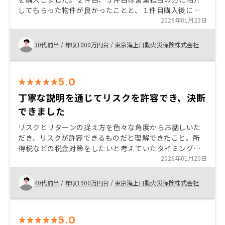
してもらった物件が良かったことと、１件目購入後に購
入したマンションの家賃が徐々に上がってきていること
2026年01月23日
が分かったため、もう少しリスクを取って良いと判断で
きたためです。
30代前半
/
年収1000万円台
/
東京海上日動火災保険株式会社
5.0
丁寧な説明を通じてリスクを許容でき、決断
できました
リスクとリターンの捉え方を色々な角度からお話しいた
だき、リスクが許容できるものだと理解できたこと。所
得税などの税金対策をしたいと考えていたタイミングで
もあり、良い担当の方を紹介いただき、分かりやすく説
2026年01月20日
明いただいたことで購入の決断をするに至った。
40代前半
/
年収1900万円台
/
東京海上日動火災保険株式会社
5.0