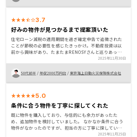
ければ、質問など考える時間を持てた
3.7
好みの物件が見つかるまで提案頂いた
住宅ローン減税の適用期間を過ぎ確定申告で追徴された
ことが節税の必要性を感じたきっかけ。不動産投資は以
前から興味があり、たまたまRENOSYさんと巡りあった
が不動産物件の仕入れ力やaiを活用したサービス展開が
2025年11月30日
凄いと感じ利用させて頂きました。 aiの活用で賃料の安
い物件を仕入れて賃料をあげる戦略は投資として理解出
50代前半
/
年収2000万円台
/
東京海上日動火災保険株式会社
来るが、不動産を購入するのは事実なので、その部屋が
自身の所有物として認められるかは購入者心理として理
解頂きたい。
5.0
条件に合う物件を丁寧に探してくれた
既に物件を購入しており、与信的にも余力があったた
め、追加物件を検討していました。 なかなか条件に合う
物件がなかったのですが、担当の方に丁寧に探していた
だき、比較的好条件の物件がみつかったため、追加で購
2025年11月25日