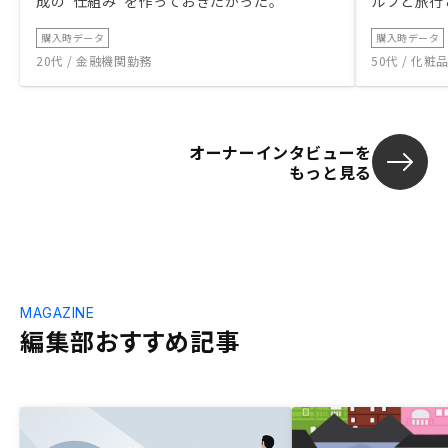
成の“仕組み”を作っておきたかった。
ルフと旅行
購入時データ
購入時データ
20代 / 金融機関勤務
50代 / 化
オーナーインタビューを
もっと見る
MAGAZINE
編集部おすすめ記事