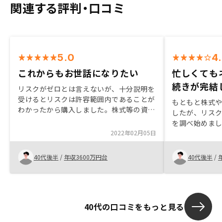
関連する評判・口コミ
5.0
4
これからもお世話になりたい
忙しくても
続きが完結
リスクがゼロとは言えないが、十分説明を
受けるとリスクは許容範囲内であることが
もともと株式や
わかったから購入しました。株式等の資産
したが、リス
運用よりも大当たりはないが、低リスクで
を調べ始めま
確実な利回りが得られる、死亡時の生命保
2022年02月05日
の、リスクを
険のかわりに十分なることが理解できたた
る点に魅力を感
め購入しました。購入後のフォローアップ
ト上でいろい
40代後半
/
年収3600万円台
40代後半
/
の充実も決め手になりました。
もアプリで管
じました。
40代の口コミをもっと見る