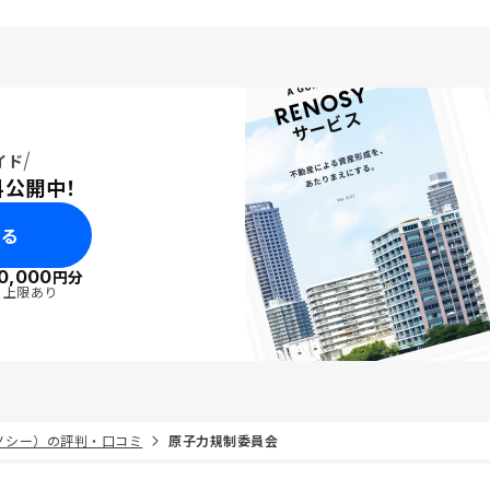
感じております。
イド
料公開中！
みる
0,000
円分
・上限あり
リノシー）の評判・口コミ
原子力規制委員会