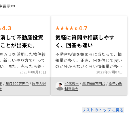
2件表示中
4.3
4.7
解消して不動産投資
気軽に質問や相談しやす
ることが出来た。
く、回答も速い
をＡＩを活用した物件絞
不動産投資を始めるに当たって、情
、新しいやり方で行って
報量が多く、正直、何を信じて良い
い。また、売ったら終わ
のか分からないくらい情報量が多い
、今後の資産運用も親身
2023年08月10日
中、やはり数社、不動産会社と面談
2023年07月07日
ってくれるため、安心し
を行い、生の声を聞き、リスクを理
半
/
年収900万円台
/
原子力規
40代後半
/
年収900万円台
/
原子力規
出来る点も決め手になっ
解した上で自分である程度の納得感
会
制委員会
不動産のノウハウが蓄積
が持てれば一歩踏み出すことが重要
、空室率もほとんどない
だと思います。renosyは業界でも
心材料になった。
注目を浴びていますが、ＡＩを活用
した不動産業を行っており、新しい
リストのトップに戻る
不動産業を目指していること、また
販売から、管理、売却に至るまで一
気通貫で行っているところに魅力を