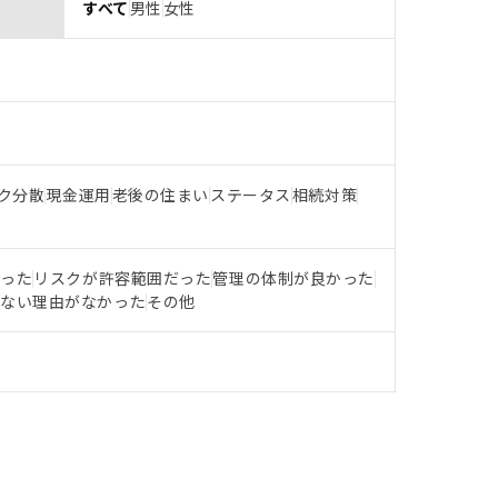
すべて
男性
女性
ク分散
現金運用
老後の住まい
ステータス
相続対策
だった
リスクが許容範囲だった
管理の体制が良かった
らない理由がなかった
その他