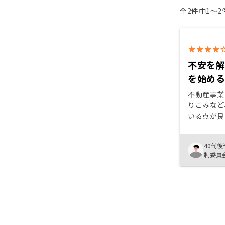
全2件中1〜
不安を
を始め
不動産事業
りこみなど
いる点が良
りではなく
に相談に乗
40代後
て取引きが
制委員
た。更に、
されており
ところも安