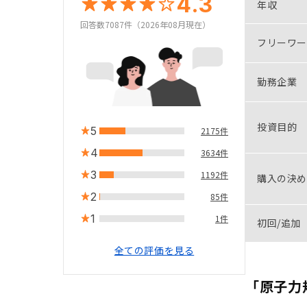
4.3
年収
回答数7087件（2026年08月現在）
フリーワー
勤務企業
投資目的
5
2175件
4
3634件
3
1192件
購入の決め
2
85件
1
1件
初回/追加
全ての評価を見る
「原子力