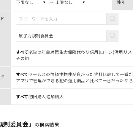
〜
性別
ド
すべて
老後の年金対策
生命保険代わり
信用(ローン)活用
リス
その他
すべて
セールスの信頼性
物件が良かった
他社比較して一番
手
アプリで管理ができる
他の運用商品と比べて一番だった
や
すべて
初回購入
追加購入
規制委員会」
の検索結果