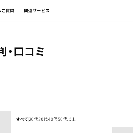
るご質問
関連サービス
判・口コミ
すべて
20代
30代
40代
50代以上