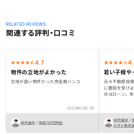
RELATED REVIEWS
関連する評判・口コミ
4.7
4
物件の立地がよかった
若い子程や
立地が良い物件だった完全脱ハンコ
元々不動産投
に面談を受けよ
点はローン。
資金繰りも考え
ルスの方はそ
2021年01月17日
良い物件を紹
決算期との事
40代後半
/
40代後半
/
年収700万円台
けて考えたか
カモト株式
たかも知れな