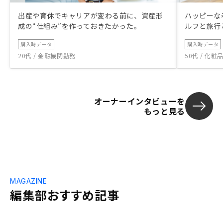
出産や育休でキャリアが変わる前に、資産形
ハッピーな
成の“仕組み”を作っておきたかった。
ルフと旅行
購入時データ
購入時データ
20代 / 金融機関勤務
50代 / 化
オーナーインタビューを
もっと見る
MAGAZINE
編集部おすすめ記事