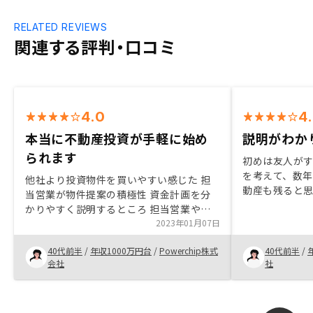
RELATED REVIEWS
関連する評判・口コミ
4.0
4
本当に不動産投資が手軽に始め
説明がわか
られます
初めは友人が
を考えて、数
他社より投資物件を買いやすい感じた 担
動産も残ると
当営業が物件提案の積極性 資金計画を分
思いました。
かりやすく説明するところ 担当営業や契
簡単だったの
約担当対応の柔軟性が高い 契約書や資料
2023年01月07日
らも都心でい
を電子データ化により、わかりやすく、い
す。
40代前半
/
年収1000万円台
/
Powerchip株式
40代前半
/
つでもネット上で確認できるところ 銀行
会社
社
とのローンのやり取りが良かった