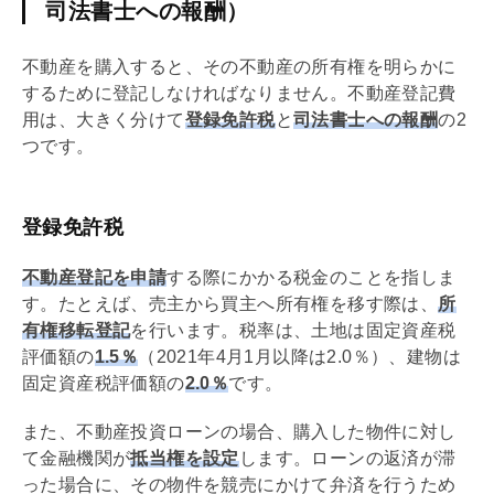
司法書士への報酬）
不動産を購入すると、その不動産の所有権を明らかに
するために登記しなければなりません。不動産登記費
用は、大きく分けて
登録免許税
と
司法書士への報酬
の2
つです。
登録免許税
不動産登記を申請
する際にかかる税金のことを指しま
す。たとえば、売主から買主へ所有権を移す際は、
所
有権
移転登記
を行います。税率は、土地は
固定資産税
評価額の
1.5％
（2021年4月1月以降は2.0％）、建物は
固定資産税
評価額の
2.0％
です。
また、不動産投資ローンの場合、購入した物件に対し
て金融機関が
抵当権
を設定
します。ローンの返済が滞
った場合に、その物件を
競売
にかけて弁済を行うため