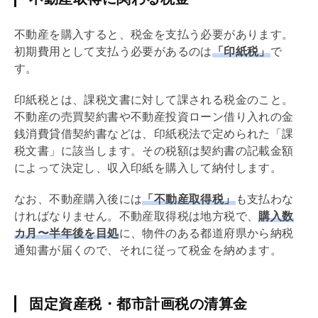
不動産を購入すると、税金を支払う必要があります。
初期費用として支払う必要があるのは
「
印紙税
」
で
す。
印紙税
とは、課税文書に対して課される税金のこと。
不動産の
売買契約
書や不動産投資ローン借り入れの
金
銭消費貸借契約
書などは、
印紙税
法で定められた「課
税文書」に該当します。その税額は契約書の記載金額
によって決定し、収入印紙を購入して納付します。
なお、不動産購入後には
「
不動産取得税
」
も支払わな
ければなりません。
不動産取得税
は地方税で、
購入数
カ月〜半年後を目処
に、物件のある都道府県から納税
通知書が届くので、それに従って税金を納めます。
固定資産税・都市計画税の清算金