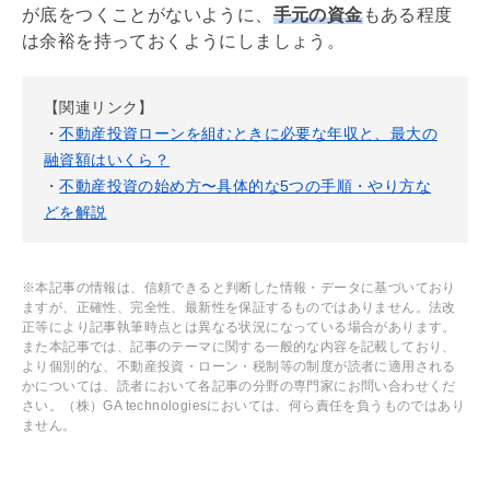
が底をつくことがないように、
手元の資金
もある程度
は余裕を持っておくようにしましょう。
【関連リンク】
・
不動産投資ローンを組むときに必要な年収と、最大の
融資額はいくら？
・
不動産投資の始め方〜具体的な5つの手順・やり方な
どを解説
※本記事の情報は、信頼できると判断した情報・データに基づいており
ますが、正確性、完全性、最新性を保証するものではありません。法改
正等により記事執筆時点とは異なる状況になっている場合があります。
また本記事では、記事のテーマに関する一般的な内容を記載しており、
より個別的な、不動産投資・ローン・税制等の制度が読者に適用される
かについては、読者において各記事の分野の専門家にお問い合わせくだ
さい。（株）GA technologiesにおいては、何ら責任を負うものではあり
ません。