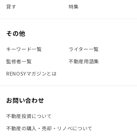
貸す
特集
#書類
#リスク分散
#リノシーチャンネル
#DIY
#保険
#賃貸管理
#東京
#ワンルーム
#利回り
その他
#不動産投資体験レポ
#FX
#JR山手線
#建物管理
#地震対策
#セミナー
#渋谷
#ふるさと納税
キーワード一覧
ライター一覧
#法人化
#クラウドファンディング
#JR京浜東北線
監修者一覧
不動産用語集
#まとめ
#融資
#目黒
#相続わかるラボ
#横浜
RENOSYマガジンとは
#大阪
#JR総武線
#東京メトロ日比谷線
#手数料
#マイナンバー
#PropTech特集
#港区
お問い合わせ
#海外不動産投資
#攻めのマンション管理
不動産投資について
#JR湘南新宿ライン
#池袋
#不動産投資の基本
不動産の購入・売却・リノベについて
#20代
#都営浅草線
#東急東横線