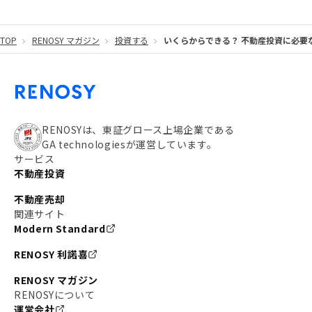
#東京メトロ有楽町線
#自己資金
#品川
TOP
RENOSY マガジン
投資する
いくらからできる？ 不動産投資に必要
#都営大江戸線
#都営三田線
#不労所得
#アパート経営
#住人目線の街案内
#私の資産ポートフォリオ
#新宿
#わたしのリノベーションストーリー
#JR横須賀線
RENOSYは、東証グロース上場企業である
GA technologiesが運営しています。
#東京メトロ副都心線
#JR常磐線
サービス
不動産投資
#東京メトロ銀座線
#JR中央線
不動産売却
#東京メトロ半蔵門線
#江東区
#六本木
関連サイト
Modern Standard
#不動産投資の始め方
#エリア未来ナビ
#武蔵小杉
RENOSY 利諾喜
#リノベで家ができるまで
#東急目黒線
#JR埼京線
RENOSY マガジン
#日暮里・舎人ライナー
#京成本線
#日暮里
RENOSYについて
運営会社