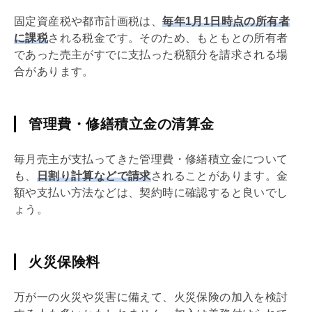
固定資産税
や
都市計画
税は、
毎年1月1日時点の所有者
に課税
される税金です。そのため、もともとの所有者
であった売主がすでに支払った税額分を請求される場
合があります。
管理費・修繕積立金の清算金
毎月売主が支払ってきた
管理費
・
修繕積立金
について
も、
日割り計算などで請求
されることがあります。金
額や支払い方法などは、契約時に確認すると良いでし
ょう。
火災保険料
万が一の火災や災害に備えて、火災保険の加入を検討