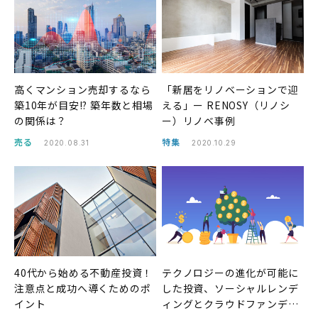
高くマンション売却するなら
「新居をリノベーションで迎
築10年が目安!? 築年数と相場
える」ー RENOSY（リノシ
の関係は？
ー）リノベ事例
売る
特集
2020.08.31
2020.10.29
40代から始める不動産投資！
テクノロジーの進化が可能に
注意点と成功へ導くためのポ
した投資、ソーシャルレンデ
イント
ィングとクラウドファンディ