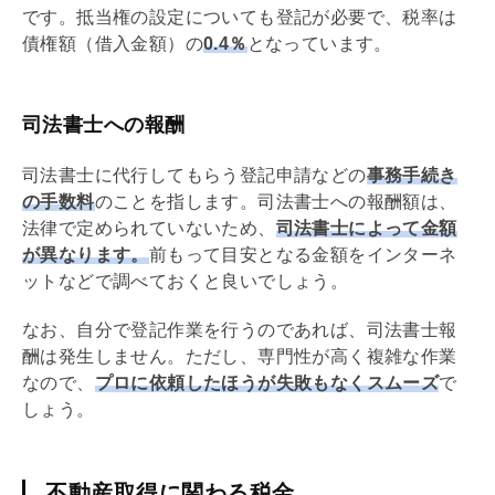
です。
抵当権
の設定についても登記が必要で、税率は
債権
額（借入金額）の
0.4％
となっています。
司法書士への報酬
司法書士に代行してもらう登記申請などの
事務手続き
の手数料
のことを指します。司法書士への報酬額は、
法律で定められていないため、
司法書士によって金額
が異なります。
前もって目安となる金額をインターネ
ットなどで調べておくと良いでしょう。
なお、自分で登記作業を行うのであれば、司法書士報
酬は発生しません。ただし、専門性が高く複雑な作業
なので、
プロに依頼したほうが失敗もなくスムーズ
で
しょう。
不動産取得に関わる税金