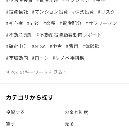
#投資信託
#マンション投資
#株式投資
#リスク
#初心者
#老後
#節税
#資産配分
#サラリーマン
#不動産売却
#不動産投資顧客動向レポート
#確定申告
#NISA
#中古
#費用
#体験談
#市場動向
#ローン
#リノベ事例集
#シミュレーション
#まちの住みやすさ発見！
すべてのキーワードを見る
#リフォーム
#iDeCo
#税理士中井の課税ルール解説
#理想の暮らし
カテゴリから探す
#金利
#経費
#相続
#不動産購入
#相続税
投資する
お金と制度
#REIT
#新型コロナ
#ETF
#固定資産税
買う
売る
#団体信用生命保険
#贈与税
#災害に備える