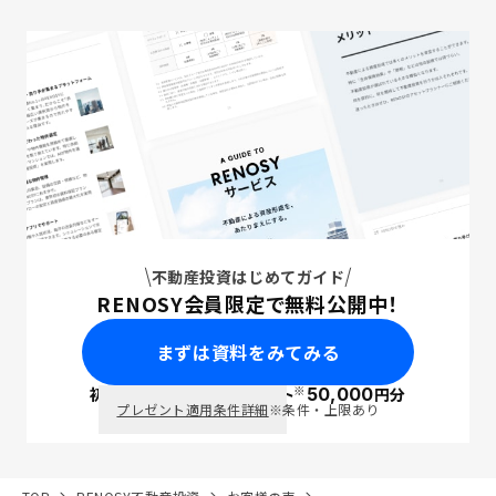
不動産投資はじめてガイド
RENOSY会員限定で無料公開中！
まずは資料をみてみる
※
初回面談で
ポイント
50,000
円分
PayPay
プレゼント適用条件詳細
※条件・上限あり