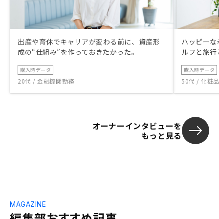
出産や育休でキャリアが変わる前に、資産形
ハッピーな
成の“仕組み”を作っておきたかった。
ルフと旅行
購入時データ
購入時データ
20代 / 金融機関勤務
50代 / 化
オーナーインタビューを
もっと見る
MAGAZINE
編集部おすすめ記事