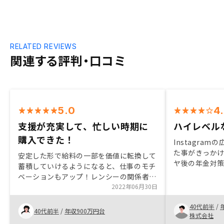
RELATED REVIEWS
関連する評判・口コミ
5.0
4
支援が充実して、忙しい時期に
ハイレベル
購入できた！
Instagra
た事がきっか
安定した形で給料の一部を価値に転換して
ヤ後の年金対
蓄積していけるようになると、仕事のモチ
聞いてみること
ベーションもアップ！レンシーの関係者も
ろ、大きなリ
知識が深く、安心して物件の選択ができま
2022年06月30日
やってみること
す。申請もとても効率よく進行できるよ
過程では営業
40代前半
/
う、支援していただくので不便なく進行で
40代前半
/
年収900万円台
ルなサポート
株式会社
きてとてもよかったです。