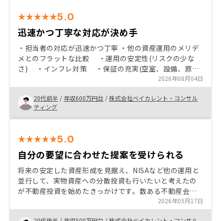
5.0
迅速かつ丁寧な対応が決め手
・担当者の対応が迅速かつ丁寧 ・他の資産運用のメリデ
メとのフラットな比較 ・運用の安定性(リスクの少な
さ) ・インフレ対策 ・保証の充実(空室、設備、原状
回復費等) ・ローンのレバレッジによる収益性 ・
2026年08月04日
20代前半
/
年収600万円台
/
株式会社ベイカレント・コンサル
ティング
5.0
自分の要望に合わせた提案を受けられる
将来の安定した資産形成を見据え、NISAなど他の運用と
並行して、実物資産への分散投資も行いたいと考えたの
が不動産投資を始めたきっかけです。数ある不動産会社
の中でRENOSYを選んだのは、遠方である福岡の物件で
2026年05月17日
あってもデータに基づく客観的な提案を受けられ、契約
20代後半
/
年収500万円台
/
株式会社ベイカレント・コンサル