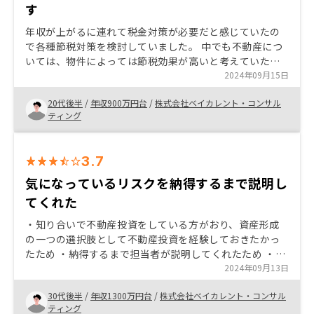
す
年収が上がるに連れて税金対策が必要だと感じていたの
で各種節税対策を検討していました。 中でも不動産につ
いては、物件によっては節税効果が高いと考えていたの
で不動産投資を検討し始めました。リノシーに決めた理
2024年09月15日
由としてはアプリ上で一括して管理できるところ、スピ
20代後半
/
年収900万円台
/
株式会社ベイカレント・コンサル
ーディな提案をいただいたところです。 担当者の方も親
ティング
身になって話を聞いてくださるのでとても助かっていま
す！
3.7
気になっているリスクを納得するまで説明し
てくれた
・知り合いで不動産投資をしている方がおり、資産形成
の一つの選択肢として不動産投資を経験しておきたかっ
たため ・納得するまで担当者が説明してくれたため ・購
入後のサービスに重きを置いており、アプリが充実して
2024年09月13日
いたため ・
30代後半
/
年収1300万円台
/
株式会社ベイカレント・コンサル
ティング