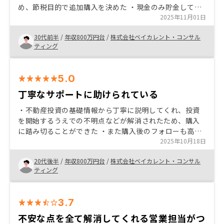
め、節税目的で追加購入を決めた ・現金のみ貯金してい
る方にはリスクも小さく安定運用できるためオススメし
2025年11月01日
たい ・なぜこの立地なのか、この先どんなメリットが生
30代前半
/
年収800万円台
/
株式会社ベイカレント・コンサル
まれるか、金額面についても質問したら詳細を教えてい
ティング
ただけた ・押し売り感を感じた(前回から担当者が代わっ
た) ・最初から物件候補が限られており最初は購入意欲が
湧かなかった ・メリットばかりの説明で正直信用が薄い
5.0
ため、デメリットも交えた上で説明いただけると信用度
も上がるかと
丁寧なサポートに助けられている
・不動産投資の基礎情報から丁寧に説明してくれ、投資
を開始するうえでの不明点などが解消されたため、購入
に踏み切ることができた ・また購入後のフォローも高頻
度、かつ丁寧であり、とても助かっている ・定期的に魅
2025年10月18日
力的な不動産を紹介してくれるため、次の物件の購入に
20代後半
/
年収800万円台
/
株式会社ベイカレント・コンサル
も意欲的になれる
ティング
3.7
不安な点を全て解消してくれる営業担当がつ