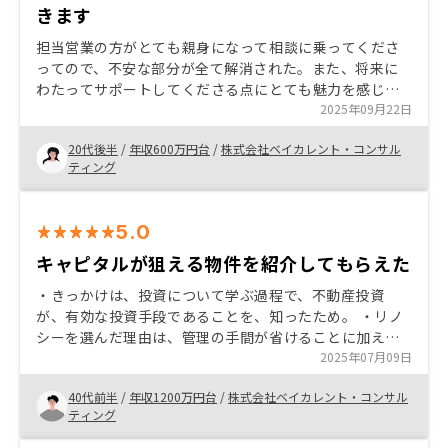
きます
担当営業の方がとても親身になって相談に乗ってくださ
ってので、不安な部分が全て解消された。また、将来に
わたってサポートしてくださる点にとても魅力を感じ
た。アプリの使用などで、手軽に管理できる点も他社と
2025年09月22日
比べて良いと感じた。
20代後半
/
年収600万円台
/
株式会社ベイカレント・コンサル
ティング
5.0
キャピタルが狙える物件を紹介してもらえた
・きっかけは、投資について学ぶ過程で、不動産投資
が、有効な投資手段であることを、知ったため。 ・リノ
シーを選んだ理由は、管理の手間が省けることに加え、
キャピタルを狙える物件を紹介していただけたため。 ・
2025年07月09日
リノシーをおすすめしたい理由は、初心者にも丁寧に不
40代前半
/
年収1200万円台
/
株式会社ベイカレント・コンサル
動産投資の仕組みやリスクをご説明していただける点で
ティング
す。 候補の物件を、もっとたくさん提示してもらえる
と、よりよくなると思います。 ※知り合いに紹介した方