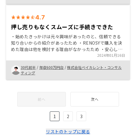
4.7
押し売りもなくスムーズに手続きできた
・始めたきっかけは元々興味があったのと、信頼できる
知り合いからの紹介があったため ・RENOSYで購入を決
めた理由は他を検討する理由がなかったため ・安心して
手続きを進められるため、少しでも興味を持っている人
2024年01月16日
にオススメしていきたい 紹介用のパンフレットや相手が
30代前半
/
年収600万円台
/
株式会社ベイカレント・コンサル
興味を持てるような資料があると紹介しやすいかもで
ティング
す。(すでにあれば教えて欲しいです)
前へ
次へ
1
2
3
リストのトップに戻る