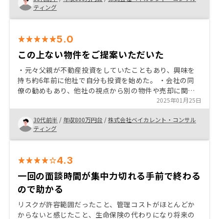
き不動産投資をする後押しとなりました。
ティング
5.0
この上ない物件をご提案いただいた
・元々父親が不動産投資をしていたこともあり、興味を
持ち約6年前に他社で自分も投資を始めた。 ・会社の同
僚の勧めもあり、他社の視点から別の物件や売却に関す
る情報も収集することでより自分の知識の幅が広がると
2025年01月25日
思いRENOSYにもコンタクトさせていただいた。 ・ご提
30代前半
/
年収800万円台
/
株式会社ベイカレント・コンサル
案いただいた物件を保有することで自身の資産増につな
ティング
がると感じたため、購入を決めた。 各担当者間の情報連
携
4.3
一回の面談時間が集中力切れる手前で終わる
ので助かる
リスクが許容範囲だったこと、管理コストがほとんどか
からないと感じたこと、生命保険の代わりになり将来の