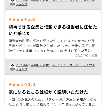
や審査のプロセスも非常にスムーズで透明性が高かった
ティング
からです。 不動産投資は最初のハードルが高く感じられ
がちですが、納得のいく情報提供と手厚いサポートがあ
れば、着実な資産形成の柱になります。迷われている方
5.0
は、まずはご自身の状況に合わせてどのような選択肢が
あるのか、一度フラットに相談してみることをおすすめ
期待できる企業と信頼できる担当者に任せた
します。
いと感じた
担当者の熱意に感銘を受けたが、それ以上に会社の成長
意欲やビジョンが素敵だと感じた また、今後の展望に期
待ができる企業でもあるため、その会社を通じた不動産
投資であれば安心して任せられると感じたためRENOSY
2026年05月05日
で契約することに決めた
20代後半
/
年収800万円台
/
株式会社ベイカレント・コンサル
ティング
3.3
気になるところは細かく説明いただけた
・3件目の購入のため、リスクや運用方法は承知の上だっ
たため特に気にせず購入できた ・年収も上がっているた