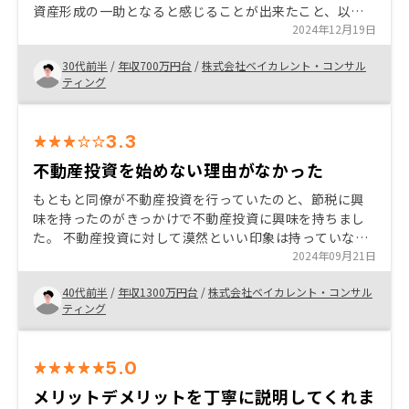
資産形成の一助となると感じることが出来たこと、以上
が大きな要因です。 話を聞いてみてやめる選択も取れる
2024年12月19日
雰囲気だと感じたので、面談だけでもする価値あると感
30代前半
/
年収700万円台
/
株式会社ベイカレント・コンサル
じました。
ティング
3.3
不動産投資を始めない理由がなかった
もともと同僚が不動産投資を行っていたのと、節税に興
味を持ったのがきっかけで不動産投資に興味を持ちまし
た。 不動産投資に対して漠然といい印象は持っていなか
ったのですが、話を聞くうちに不動産投資に対する印象
2024年09月21日
も変わってきました。 不動産投資をやらない理由はあり
40代前半
/
年収1300万円台
/
株式会社ベイカレント・コンサル
ませんでした。 まだ始まったばかりなので、これからに
ティング
期待です。 オーナーズアプリで物件の読み込みが遅い。
体感5秒ほど。
5.0
メリットデメリットを丁寧に説明してくれま