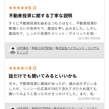
から、物件の選択肢が少ないとの意見を聞いています。
5.0
不動産投資に関する丁寧な説明
すぐに不動産投資を始めるつもりはなく、不動産投資の
勉強くらいの気持ちで、面談を申し込みました。しかし
面談内で、しっかり投資のメリット／デメリットを知る
ことが出来たため、投資を開始する判断ができました。
2025年07月06日
20代後半
/
年収1100万円台
/
株式会社ベイカレント・コンサル
ティング
4.0
話だけでも聞いてみるといいかも
元々、不動産投資に興味があったが、踏み出せずにいま
したが、リノシーの広告がSNSで流れてきたため話でも
聞いてみようと思ったのがきっかけでした。また、私は
資産がほとんど株式でトランプ関税により資産が大きく
2025年07月02日
減ってしまったため、改めて分散投資の大切さに気がつ
30代前半
/
年収600万円台
/
株式会社ベイカレント・コンサル