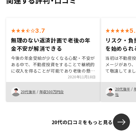
関連する評判・口コミ
3.7
5
無理のない返済計画で老後の年
リスク・負
金不安が解消できる
を始められ
今後の年金受給が少なくなる心配・不安が
当初は不動産
ある中で、不動産投資をすることで継続的
メージがあり
に収入を得ることが可能であり老後の懸念
て敬遠してま
事項が解消される利点を考え、検討しまし
2020年11月18日
い説明をして
た。不動産投資をする上で多額の借財・ロ
していたより
20代後半
/
ーンをすることはとても不安だったもの
と知り、目か
20代後半
/
年収500万円台
社
の、無理のない返済計画であり、退職まで
も少額で済み
に返済できそうだったため始まる決心がつ
て、良い選択
きました。始めたばかりなのでなんとも言
切りました。
えませんが、投資をするなら早い方がよい
20代の口コミをもっと見る
と思います。契約する上で、今後の契約予
定表があれば、契約する側は仕事の予定を
確認でき、無理のない契約計画・予定を立