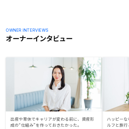
てられる。 今回の契約は円滑とは言えな
かった。契約にかかる時間が小出しで、そ
の都度、自分の予定をあけなければならな
かった。
OWNER INTERVIEWS
オーナーインタビュー
出産や育休でキャリアが変わる前に、資産形
ハッピーな
成の“仕組み”を作っておきたかった。
ルフと旅行