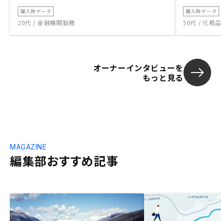
購入時データ
購入時データ
20代 / 金融機関勤務
50代 / 化
オーナーインタビューを
もっと見る
MAGAZINE
編集部おすすめ記事