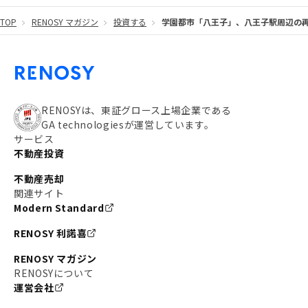
TOP
RENOSY マガジン
投資する
学園都市「八王子」、八王子駅周辺の
#都営大江戸線
#都営三田線
#不労所得
#アパート経営
#住人目線の街案内
#私の資産ポートフォリオ
#新宿
#わたしのリノベーションストーリー
#JR横須賀線
RENOSYは、東証グロース上場企業である
GA technologiesが運営しています。
#東京メトロ副都心線
#JR常磐線
サービス
不動産投資
#東京メトロ銀座線
#JR中央線
不動産売却
#東京メトロ半蔵門線
#江東区
#六本木
関連サイト
Modern Standard
#不動産投資の始め方
#エリア未来ナビ
#武蔵小杉
RENOSY 利諾喜
#リノベで家ができるまで
#東急目黒線
#JR埼京線
RENOSY マガジン
#日暮里・舎人ライナー
#京成本線
#日暮里
RENOSYについて
運営会社
#東京メトロ千代田線
#東武伊勢崎線
#赤坂