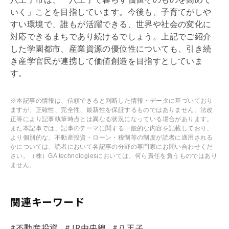
いく」ことを目指しています。今後も、子育てがしや
すい環境で、誰もが活躍できる、世界や社会の変化に
対応できるまちであり続けるでしょう。上記でご紹介
した学園都市、産業資源の優位性についても、引き続
き産学官民が連携して価値創造を目指すとしていま
す。
※本記事の情報は、信頼できると判断した情報・データに基づいており
ますが、正確性、完全性、最新性を保証するものではありません。法改
正等により記事執筆時点とは異なる状況になっている場合があります。
また本記事では、記事のテーマに関する一般的な内容を記載しており、
より個別的な、不動産投資・ローン・税制等の制度が読者に適用される
かについては、読者において各記事の分野の専門家にお問い合わせくだ
さい。（株）GA technologiesにおいては、何ら責任を負うものではあり
ません。
関連キーワード
#不動産投資
#JR中央線
#八王子