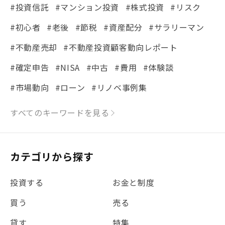
#投資信託
#マンション投資
#株式投資
#リスク
#初心者
#老後
#節税
#資産配分
#サラリーマン
#不動産売却
#不動産投資顧客動向レポート
#確定申告
#NISA
#中古
#費用
#体験談
#市場動向
#ローン
#リノベ事例集
#シミュレーション
#まちの住みやすさ発見！
すべてのキーワードを見る
#リフォーム
#iDeCo
#税理士中井の課税ルール解説
#理想の暮らし
カテゴリから探す
#金利
#経費
#相続
#不動産購入
#相続税
投資する
お金と制度
#REIT
#新型コロナ
#ETF
#固定資産税
買う
売る
#団体信用生命保険
#贈与税
#災害に備える
貸す
特集