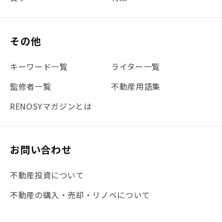
#書類
#リスク分散
#リノシーチャンネル
#DIY
#保険
#賃貸管理
#東京
#ワンルーム
#利回り
その他
#不動産投資体験レポ
#FX
#JR山手線
#建物管理
#地震対策
#セミナー
#渋谷
#ふるさと納税
キーワード一覧
ライター一覧
#法人化
#クラウドファンディング
#JR京浜東北線
監修者一覧
不動産用語集
#まとめ
#融資
#目黒
#相続わかるラボ
#横浜
RENOSYマガジンとは
#大阪
#JR総武線
#東京メトロ日比谷線
#手数料
#マイナンバー
#PropTech特集
#港区
お問い合わせ
#海外不動産投資
#攻めのマンション管理
不動産投資について
#JR湘南新宿ライン
#池袋
#不動産投資の基本
不動産の購入・売却・リノベについて
#20代
#都営浅草線
#東急東横線
#東京メトロ有楽町線
#自己資金
#品川