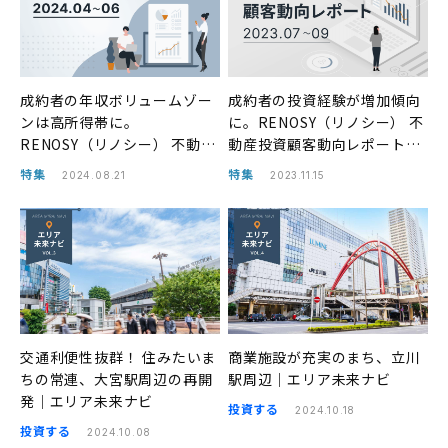
成約者の年収ボリュームゾー
成約者の投資経験が増加傾向
ンは高所得帯に。
に。RENOSY（リノシー） 不
RENOSY（リノシー） 不動産
動産投資顧客動向レポート
投資顧客動向レポート 2024
2023年7〜9月
特集
特集
2024.08.21
2023.11.15
年4〜6月
交通利便性抜群！ 住みたいま
商業施設が充実のまち、立川
ちの常連、大宮駅周辺の再開
駅周辺｜エリア未来ナビ
発｜エリア未来ナビ
投資する
2024.10.18
投資する
2024.10.08