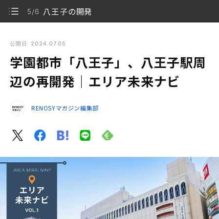
八王子の開発
5/6
学園都市「八王子」、八王子駅周辺の再開発｜エリア未来ナビ
公開日: 2024.07.05
学園都市「八王子」、八王子駅周
学園都市、八王子
1/6
辺の再開発｜エリア未来ナビ
都内へも横浜へもアクセス良好
2/6
RENOSYマガジン編集部
八王子の人口
3/6
工業のまち
4/6
八王子の開発
5/6
自然と人、文化と産業が共存するまち
6/6