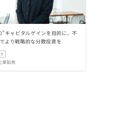
の”キャピタルゲインを目的に、不
でより戦略的な分散投資を
ータ
IT企業勤務