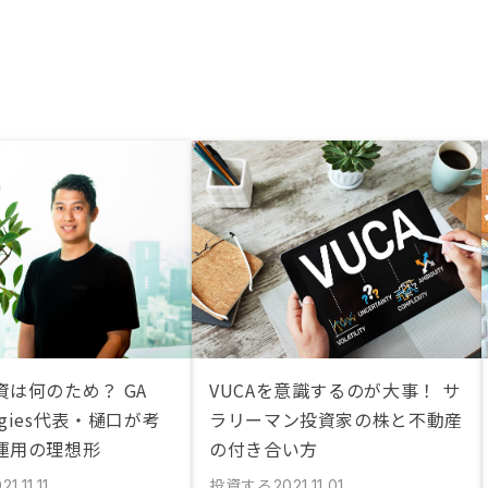
資は何のため？ GA
VUCAを意識するのが大事！ サ
logies代表・樋口が考
ラリーマン投資家の株と不動産
運用の理想形
の付き合い方
投資する
21.11.11
2021.11.01