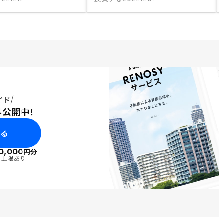
イド
料公開中！
みる
0,000
円分
・上限あり