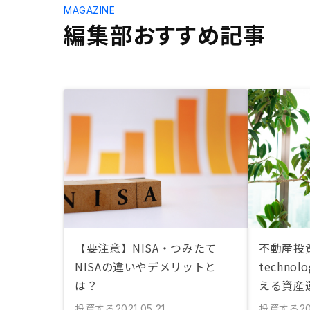
MAGAZINE
編集部おすすめ記事
【要注意】NISA・つみたて
不動産投
NISAの違いやデメリットと
techno
は？
える資産
投資する
投資する
2021.05.21
20