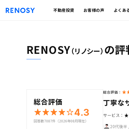
不動産投資
お客様の声
よくあ
RENOSY
の評
（リノシー）
総合評価：
総合評価
丁寧な
4.3
サービス：
回答数7087件（2026年08月現在）
20代後半