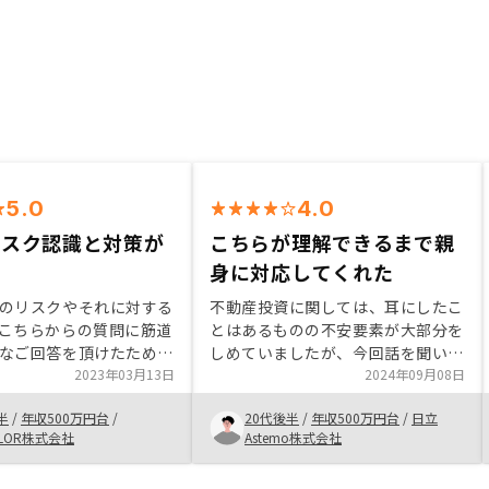
5.0
4.0
リスク認識と対策が
こちらが理解できるまで親
身に対応してくれた
のリスクやそれに対する
不動産投資に関しては、耳にしたこ
こちらからの質問に筋道
とはあるものの不安要素が大部分を
なご回答を頂けたため、
しめていましたが、今回話を聞いて
できると感じました。ま
2023年03月13日
その不安を払拭することができまし
2024年09月08日
続や必要書類の取得につ
た。 説明を受ける際は現地に足を
半
/
年収500万円台
/
20代後半
/
年収500万円台
/
日立
常に丁寧にご対応いただ
運ぶ必要はなく、オンライン通話で
OLOR株式会社
Astemo株式会社
実施頂き、こちらが納得できるまで
話を聞いてくれました。 また、初