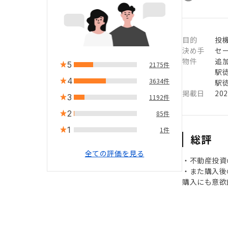
目的
投
決め手
セ
物件
追
5
2175件
駅徒
4
3634件
駅徒
掲載日
20
3
1192件
2
85件
1
1件
総評
全ての評価を見る
・不動産投資
・また購入後
購入にも意欲