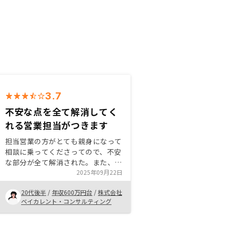
3.7
不安な点を全て解消してく
れる営業担当がつきます
担当営業の方がとても親身になって
相談に乗ってくださってので、不安
な部分が全て解消された。また、将
来にわたってサポートしてくださる
2025年09月22日
点にとても魅力を感じた。アプリの
20代後半
/
年収600万円台
/
株式会社
使用などで、手軽に管理できる点も
ベイカレント・コンサルティング
他社と比べて良いと感じた。