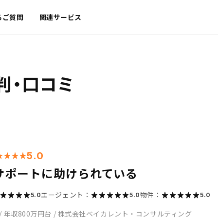
るご質問
関連サービス
判・口コミ
5.0
サポートに助けられている
エージェント：
物件：
5.0
5.0
5.0
/
年収800万円台
/
株式会社ベイカレント・コンサルティング