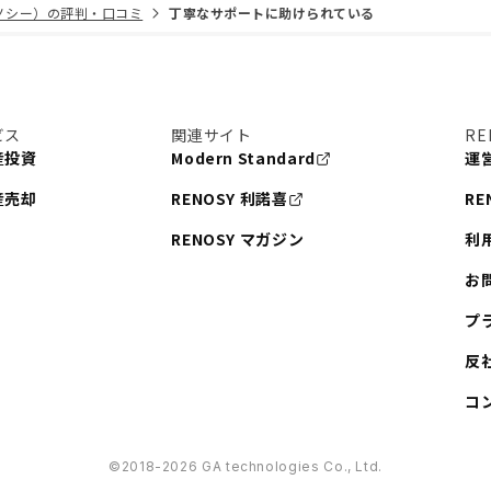
リノシー）の評判・口コミ
丁寧なサポートに助けられている
ビス
関連サイト
RE
産投資
Modern Standard
運
産売却
RENOSY 利諾喜
RE
RENOSY マガジン
利
お
プ
反
コ
©︎2018-2026 GA technologies Co., Ltd.