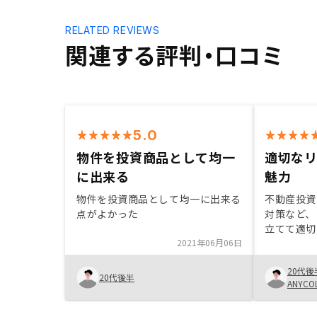
RELATED REVIEWS
関連する評判・口コミ
5.0
物件を投資商品として均一
適切な
に出来る
魅力
物件を投資商品として均一に出来る
不動産投資
点がよかった
対策など、
立てて適切
2021年06月06日
非常に信頼
た、契約手
20代後
いても、非
20代後半
ANYC
けました。