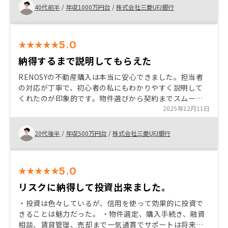
40代前半
/
年収1000万円台
/
株式会社三菱UFJ銀行
5.0
納得するまで説明してもらえた
RENOSYの不動産購入は本当に安心できました。担当者
の対応が丁寧で、初心者の私にもわかりやすく説明して
くれたのが印象的です。物件選びから契約までスムーズ
で、サポート体制もしっかりしていました。資産運用と
2025年12月11日
してのアドバイスも的確で、信頼できるパートナーに出
会えたと感じています。購入後のフォローも行き届いて
20代後半
/
年収500万円台
/
株式会社三菱UFJ銀行
おり、RENOSYを選んで本当によかったです。
5.0
リスクに納得して投資出来ました。
・投資は色々しているが、信用を使って効果的に投資で
きることは魅力だった。 ・物件選定、購入手続き、融資
相談、賃貸管理、売却まで一気通貫でサポートは将来の