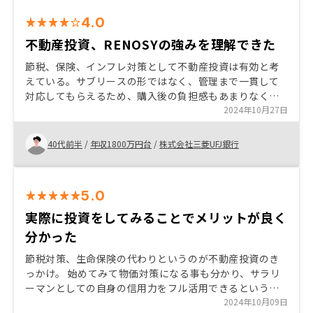
4.0
不動産投資、RENOSYの強みを理解できた
節税、保険、インフレ対策として不動産投資は有効と考
えている。サブリースの形ではなく、管理まで一貫して
対応してもらえるため、購入後の負担感もあまりなく、
ストレスなく運用できることが利点だと思う。他社のセ
2024年10月27日
ールスとも話したが、信用できると感じた。 安易なネッ
ト広告をやめる。詐欺広告みたいに見え、信用を下げて
40代前半
/
年収1800万円台
/
株式会社三菱UFJ銀行
いると思う。 管理部門のマインドチェンジが必要だと思
う。誰のために何をする業務なのかを改めて考えてほし
い。
5.0
実際に投資をしてみることでメリットが良く
分かった
節税対策、生命保険の代わりというのが不動産投資のき
っかけ。 始めてみて物価対策になる事も分かり、サラリ
ーマンとしての自身の信用力をフル活用できるという点
は良い点。 物件を選びを間違わなければ他と比べても非
2024年10月09日