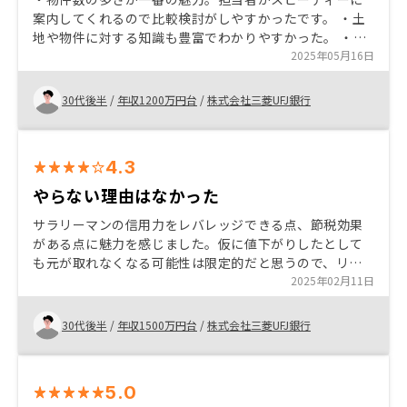
案内してくれるので比較検討がしやすかったです。 ・土
地や物件に対する知識も豊富でわかりやすかった。 ・投
資意義（税金対策、保険機能、将来の収入源の確）も高
2025年05月16日
く、お手軽にできるところも魅力的。
30代後半
/
年収1200万円台
/
株式会社三菱UFJ銀行
4.3
やらない理由はなかった
サラリーマンの信用力をレバレッジできる点、節税効果
がある点に魅力を感じました。仮に値下がりしたとして
も元が取れなくなる可能性は限定的だと思うので、リス
クも許容範囲かと思ったのが決め手です。アプリで管理
2025年02月11日
できるので、手間もかからないと思います
30代後半
/
年収1500万円台
/
株式会社三菱UFJ銀行
5.0