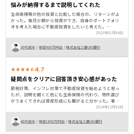
悩みが納得するまで説明してくれた
生命保険等の他の投資と比較した場合の、リターンがよ
かった。毎月少額から投資ができ、自身のポートフォリ
オを考えた場合に不動産投資をしたいと考えた。
RENOSYは営業担当の方が非常に親切で、丁寧を分かり
2025年01月04日
やすく好感が持てた。
30代前半
/
年収900万円台
/
株式会社三菱UFJ銀行
4.7
疑問点をクリアに回答頂き安心感があった
節税対策、インフレ対策で不動産投資を始めようと思っ
たが、説明を聞くと他にも生命保険の代わり、物件選び
がうまくできれば資産形成にも繋がると分かった。事業
規模まで拡大するメリットを享受できればなお良いと思
2024年12月02日
う。 管理部門の強化
40代前半
/
年収1800万円台
/
株式会社三菱UFJ銀行