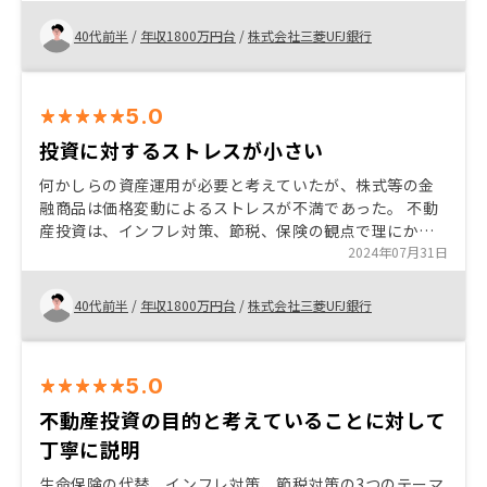
常に良い投資だと思う。 確定申告の準備等、今もアプリ
にツールはあるが、もっと分かりやすくしてほしい。こ
40代前半
/
年収1800万円台
/
株式会社三菱UFJ銀行
れはスマホでなくてPC版でも良いと思う。
5.0
投資に対するストレスが小さい
何かしらの資産運用が必要と考えていたが、株式等の金
融商品は価格変動によるストレスが不満であった。 不動
産投資は、インフレ対策、節税、保険の観点で理にかな
っており、自身の投資方針に合致していた。 金融政策の
2024年07月31日
動向は気になるが、家賃交渉をうまくやれれば許容範
囲。 胡散臭いネット広告をやめること
40代前半
/
年収1800万円台
/
株式会社三菱UFJ銀行
5.0
不動産投資の目的と考えていることに対して
丁寧に説明
生命保険の代替、インフレ対策、節税対策の3つのテーマ