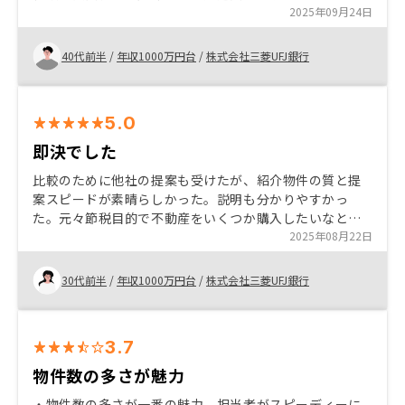
選択肢も増える ・投資初心者でも参入しやすい。 ・不動
2025年09月24日
産投資は初めてで、リスクも高いイメージがあったが、
リスクは許容出来るものだった。
40代前半
/
年収1000万円台
/
株式会社三菱UFJ銀行
5.0
即決でした
比較のために他社の提案も受けたが、紹介物件の質と提
案スピードが素晴らしかった。説明も分かりやすかっ
た。元々節税目的で不動産をいくつか購入したいなと思
っていたが、リノシーからの提案が後押しになって、比
2025年08月22日
較的即決で購入に至った。
30代前半
/
年収1000万円台
/
株式会社三菱UFJ銀行
3.7
物件数の多さが魅力
・物件数の多さが一番の魅力。担当者がスピーディーに