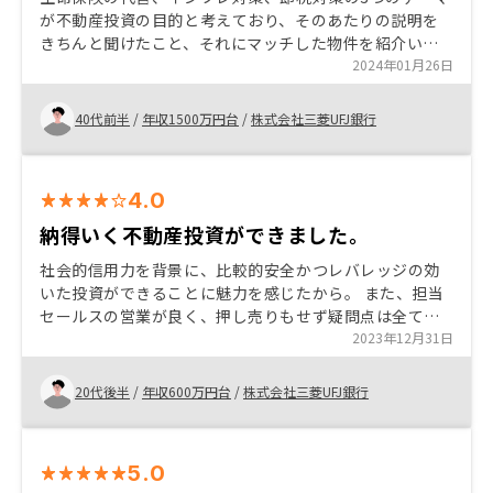
が不動産投資の目的と考えており、そのあたりの説明を
きちんと聞けたこと、それにマッチした物件を紹介いた
だくことができたため、購入を決めた。投機的な投資は
2024年01月26日
苦手なので、長い目でやっていきたい 物件を見る目を養
いたいので、興味があれば社内の物件評価を見れるよう
40代前半
/
年収1500万円台
/
株式会社三菱UFJ銀行
にしてほしい
4.0
納得いく不動産投資ができました。
社会的信用力を背景に、比較的安全かつレバレッジの効
いた投資ができることに魅力を感じたから。 また、担当
セールスの営業が良く、押し売りもせず疑問点は全て包
み隠さずクリアにしてもらったことでリスクをしっかり
2023年12月31日
と踏まえた上で購入することができた。
20代後半
/
年収600万円台
/
株式会社三菱UFJ銀行
5.0