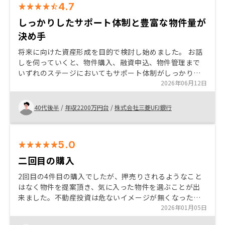
4.7
しっかりしたサポート体制と豊富な物件量が
決め手
将来に向けた資産形成を目的で検討し始めました。 お話
しを伺っていくと、物件購入、融資申込、物件管理まで
いずれのステージにおいてもサポート体制がしっかりし
ていることに加え、取り扱い物件が非常に豊富だったこ
2026年06月12日
とも購入を後押ししてくれました。 特に無し。
40代後半
/
年収2200万円台
/
株式会社三菱UFJ銀行
5.0
二回目の購入
2回目の4件目の購入でしたが、押売りされるようなこと
はなく物件を提案頂き、気に入った物件を選ぶことが出
来ました。不動産投資は危ないイメージが無くなった訳
ではないですが、リスクを理解して投資することは魅力
2026年01月05日
を感じています。 知名度をあげる