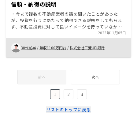
信頼・納得の説明
・今まで複数の不動産業者の話を聞いたことがあった
が、投資を行うにあたって納得できる説明をしてもらえ
ず、不動産投資に対して良いイメージを持っていなかっ
た。そんななか、リノシーの方はこちらが納得いくまで
2023年11月05日
お相手してくださり、丁寧に説明をしてくれたので、不
動産投資を行うにあたってのリスクも十分理解すること
30代前半
/
年収1100万円台
/
株式会社三菱UFJ銀行
ができ、こちらで物件購入をしてみようと思いました。
前へ
次へ
1
2
3
リストのトップに戻る