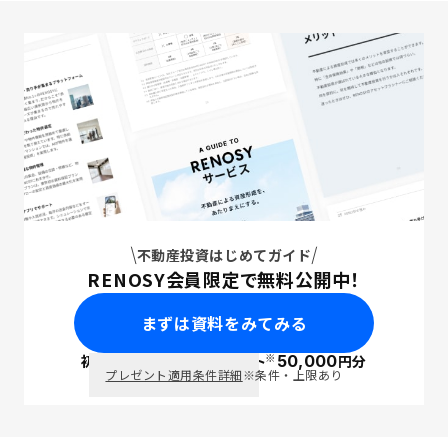
不動産投資はじめてガイド
RENOSY会員限定で無料公開中！
まずは資料をみてみる
※
初回面談で
ポイント
50,000
円分
PayPay
プレゼント適用条件詳細
※条件・上限あり