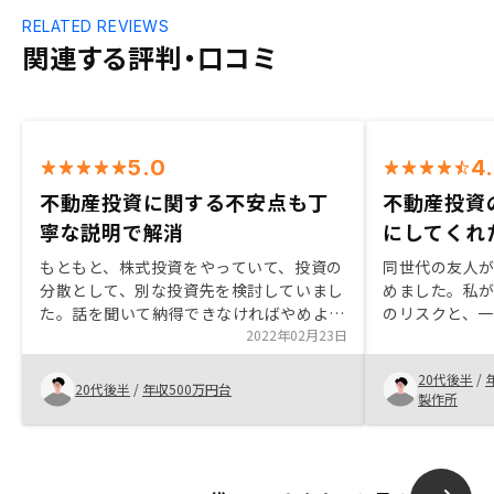
RELATED REVIEWS
関連する評判・口コミ
5.0
4
不動産投資に関する不安点も丁
不動産投資
寧な説明で解消
にしてくれ
もともと、株式投資をやっていて、投資の
同世代の友人
分散として、別な投資先を検討していまし
めました。私
た。話を聞いて納得できなければやめよう
のリスクと、
と思っていましたが、対応していただいた
2022年02月23日
を明らかにいた
方の説明がわかりやすく、契約までに不安
めた理由です
20代後半
/
に感じた箇所を丁寧に解消してもらえた。
わからないこ
20代後半
/
年収500万円台
製作所
でも購入前に
だと思いまし