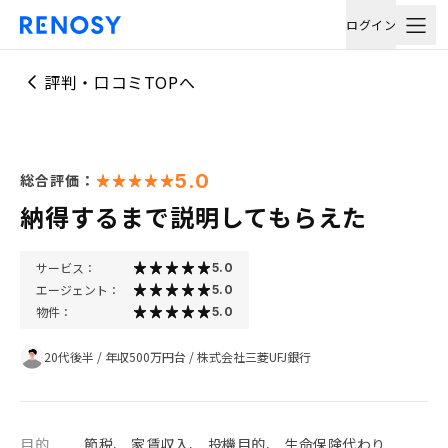
ログイン
評判・口コミTOPへ
5.0
総合評価：
納得するまで説明してもらえた
サービス：
5.0
エージェント：
5.0
物件：
5.0
20代後半
/
年収500万円台
/
株式会社三菱UFJ銀行
目的
節税、 家賃収入、 投機目的、 生命保険代わり