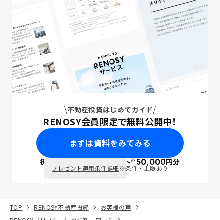
不動産投資はじめてガイド
RENOSY会員限定で無料公開中！
まずは資料をみてみる
※
初回面談で
ポイント
50,000
円分
PayPay
プレゼント適用条件詳細
※条件・上限あり
TOP
RENOSY不動産投資
お客様の声
RENOSY（リノシー）の評判・口コミ