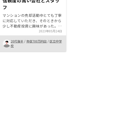
信頼度の高い会社とスタッ
フ
マンションの売却活動中とても丁寧
に対応していただき、そのときから
少し不動産投資に興味があった。ス
タッフと会社への信頼度が高く、親
2023年05月24日
身になって対応してもらえ、疑問点
20代後半
/
年収700万円台
/
区立中学
も解消してもらえることが購入の決
校
め手となった。