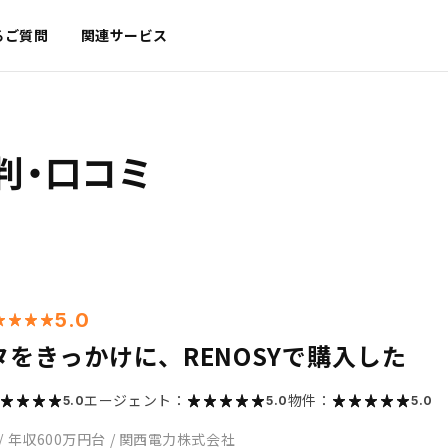
るご質問
関連サービス
判・口コミ
5.0
タをきっかけに、RENOSYで購入した
エージェント：
物件：
5.0
5.0
5.0
/
年収600万円台
/
関西電力株式会社