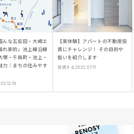
盛んな五反田・大崎エ
【実体験】アパートの不動産投
隠れ家的」池上線沿線
資にチャレンジ！ その目的や
大塚・千鳥町・池上・
狙いを紹介します
魅力｜まちの住みやす
投資する
2022.07.11
23.12.19