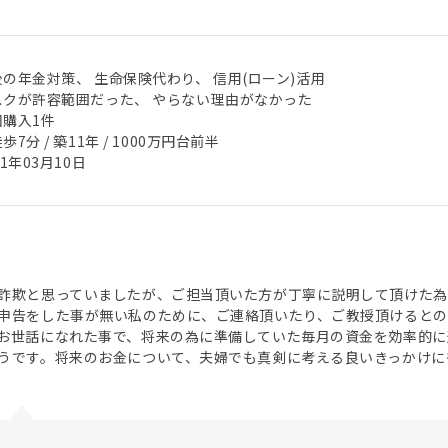
後の年金対策、 生命保険代わり、 信用(ローン)活用
スクが許容範囲だった、 やらない理由がなかった
回購入1件
歩7分 / 築11年 / 1000万円台前半
21年03月10日
詐欺と思っていましたが、ご担当頂いた方が丁寧に説明して頂けた為
申告をした事が無い私のために、ご連絡頂いたり、ご教授頂けるとの
お世話になれた事で、将来の為に準備していた毎月の資金を効率的に
うです。将来のお金について、夫婦でも真剣に考える良いきっかけに