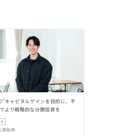
の”キャピタルゲインを目的に、不
でより戦略的な分散投資を
ータ
IT企業勤務