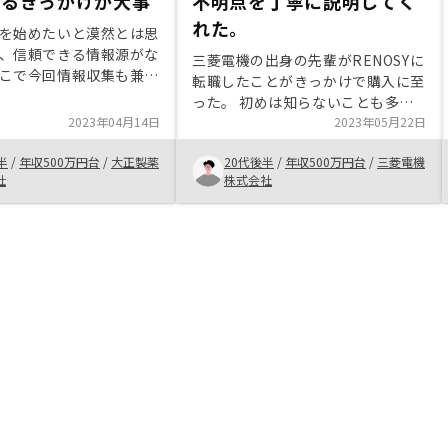
みるきっかけが大事
不明点を丁寧に説明してく
れた。
を始めたいと漠然とは思
、信頼できる情報源がな
三菱電機の出身の先輩がRENOSYに
こで今回情報収集も兼ね
転職したことがきっかけで購入に至
いてみたが、やはり最初
った。 初めは知らないことも多く
持てなかった。しかし、
2023年04月14日
購入に迷ったところもあったが元か
2023年05月22日
をしてその度に真摯に回
らの知人であったことから信頼して
きたことと、その内容が
半
/
年収500万円台
/
大正製薬
20代後半
/
年収500万円台
/
三菱電機
購入できた。 老後の対策を何もし
ものであったため、会社
社
株式会社
ていない人にはお勧めできる。
不動産投資を始めようと
しデータが足りないと感
ていることがデータをベ
いるのか、感覚的なもの
りづらいところがあるた
いことを補強するための
っと提示されると良いと
に、シミュレーションの
をもとに算出しているの
ち不明瞭だった。