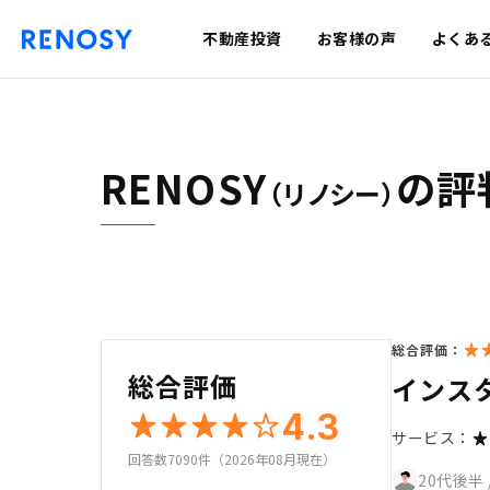
不動産投資
お客様の声
よくあ
RENOSY
の評
（リノシー）
総合評価：
総合評価
インス
4.3
サービス：
回答数7090件（2026年08月現在）
20代後半