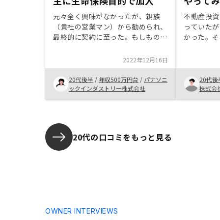
主に生命保険目的で加入
やって
元々全く興味がなかったが、親族
不動産投資
（貴社の営業マン）から勧められ、
っていたが
最終的に契約に至った。もしもの場
かった。そ
合に家族に有形資産を残すことがで
てお話を聞
きる点に魅力を感じ、主に生命保険
は信頼感が
2022年12月16日
目的で加入した。さらに老後の年金
何度も質問
対策にもなることにも魅力を感じ、
答が返って
20代後半
/
年収500万円台
/
パナソニ
20代後
今回契約することにした。面談をし
納得のいく
ックインダストリー株式会社
株式会
た当初は正直長期間に渡るローン返
を信頼して
済への懸念、さらに周囲で運用して
考えた。少
いる人が少ない点から非常に不安を
じた。話し
感じていたが、親族である営業マン
ースにして
20代の口コミをもっと見る
の人柄や熱意、真摯な対応にも後押
なのか分か
しされ、不安を全て払拭したうえ
め、言いた
で、最終的に契約することを決断し
データがも
た。正直まさか自分が契約するとは
思った。特
思っていなかったが、良い決断だと
値段はなに
思っている。
かがいまい
OWNER INTERVIEWS