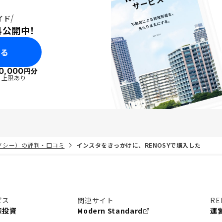
イド
料公開中！
みる
0,000
円分
・上限あり
リノシー）の評判・口コミ
インスタをきっかけに、RENOSYで購入した
ビス
関連サイト
RE
産投資
Modern Standard
運