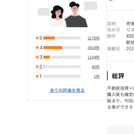
目的
老
決め手
リ
物件
初
5
2176件
駅徒
4
3634件
掲載日
20
3
1194件
2
85件
総評
1
1件
不動産投資＝
全ての評価を見る
購入後も確定
始まり、今回
る事ができそ