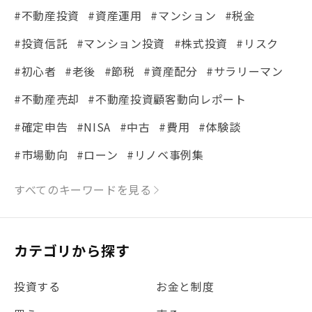
#不動産投資
#資産運用
#マンション
#税金
#投資信託
#マンション投資
#株式投資
#リスク
#初心者
#老後
#節税
#資産配分
#サラリーマン
#不動産売却
#不動産投資顧客動向レポート
#確定申告
#NISA
#中古
#費用
#体験談
#市場動向
#ローン
#リノベ事例集
#シミュレーション
#まちの住みやすさ発見！
すべてのキーワードを見る
#リフォーム
#iDeCo
#税理士中井の課税ルール解説
#理想の暮らし
カテゴリから探す
#金利
#経費
#相続
#不動産購入
#相続税
投資する
お金と制度
#REIT
#新型コロナ
#ETF
#固定資産税