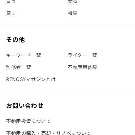
買う
売る
#団体信用生命保険
#贈与税
#災害に備える
貸す
特集
#書類
#リスク分散
#リノシーチャンネル
#DIY
#保険
#賃貸管理
#東京
#ワンルーム
#利回り
その他
#不動産投資体験レポ
#FX
#JR山手線
#建物管理
#地震対策
#セミナー
#渋谷
#ふるさと納税
キーワード一覧
ライター一覧
#法人化
#クラウドファンディング
#JR京浜東北線
監修者一覧
不動産用語集
#まとめ
#融資
#目黒
#相続わかるラボ
#横浜
RENOSYマガジンとは
#大阪
#JR総武線
#東京メトロ日比谷線
#手数料
#マイナンバー
#PropTech特集
#港区
お問い合わせ
#海外不動産投資
#攻めのマンション管理
不動産投資について
#JR湘南新宿ライン
#池袋
#不動産投資の基本
不動産の購入・売却・リノベについて