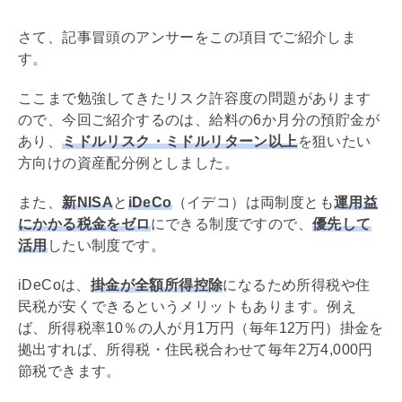
さて、記事冒頭のアンサーをこの項目でご紹介しま
す。
ここまで勉強してきたリスク許容度の問題があります
ので、今回ご紹介するのは、給料の6か月分の預貯金が
あり、
ミドルリスク・ミドルリターン以上
を狙いたい
方向けの資産配分例としました。
また、
新
NISA
と
iDeCo
（イデコ）は両制度とも
運用益
にかかる税金をゼロ
にできる制度ですので、
優先して
活用
したい制度です。
iDeCo
は、
掛金が全額所得控除
になるため所得税や住
民税が安くできるというメリットもあります。例え
ば、所得税率10％の人が月1万円（毎年12万円）掛金を
拠出すれば、所得税・住民税合わせて毎年2万4,000円
節税できます。