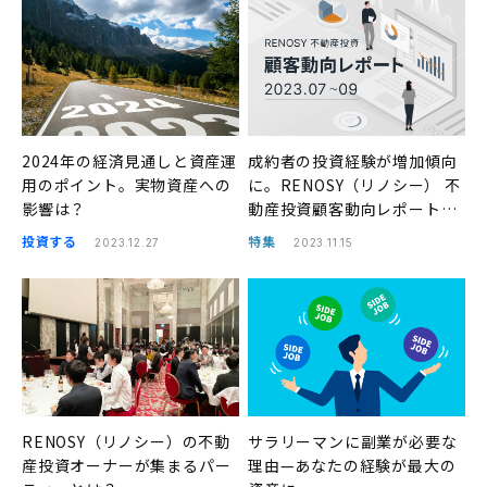
2024年の経済見通しと資産運
成約者の投資経験が増加傾向
用のポイント。実物資産への
に。RENOSY（リノシー） 不
影響は？
動産投資顧客動向レポート
2023年7〜9月
投資する
特集
2023.12.27
2023.11.15
RENOSY（リノシー）の不動
サラリーマンに副業が必要な
産投資オーナーが集まるパー
理由—あなたの経験が最大の