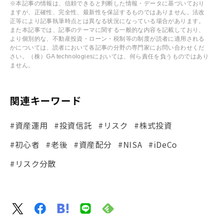
※本記事の情報は、信頼できると判断した情報・データに基づいており
ますが、正確性、完全性、最新性を保証するものではありません。法改
正等により記事執筆時点とは異なる状況になっている場合があります。
また本記事では、記事のテーマに関する一般的な内容を記載しており、
より個別的な、不動産投資・ローン・税制等の制度が読者に適用される
かについては、読者において各記事の分野の専門家にお問い合わせくだ
さい。（株）GA technologiesにおいては、何ら責任を負うものではあり
ません。
関連キーワード
#資産運用
#投資信託
#リスク
#株式投資
#初心者
#老後
#資産配分
#NISA
#iDeCo
#リスク分散