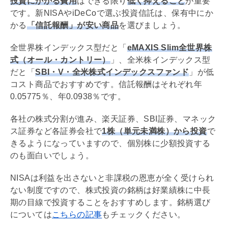
投資にかかる費用
はできる限り
低く抑えること
が重要
です。新
NISA
や
iDeCo
で選ぶ投資信託は、保有中にか
かる
「信託報酬」が安い商品
を選びましょう。
全世界株インデックス型だと「
eMAXIS Slim全世界株
式（オール・カントリー）
」、全米株インデックス型
だと「
SBI・V・全米株式インデックスファンド
」が低
コスト商品でおすすめです。信託報酬はそれぞれ年
0.05775％、年0.0938％です。
各社の株式分割が進み、楽天証券、SBI証券、マネック
ス証券など各証券会社で
1株（単元未満株）から投資
で
きるようになっていますので、個別株に少額投資する
のも面白いでしょう。
NISA
は利益を出さないと非課税の恩恵が全く受けられ
ない制度ですので、株式投資の銘柄は好業績株に中長
期の目線で投資することをおすすめします。銘柄選び
については
こちらの記事
もチェックください。