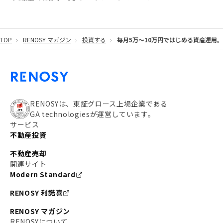
#20代
#都営浅草線
#東急東横線
#東京メトロ有楽町線
#自己資金
#品川
TOP
RENOSY マガジン
投資する
毎月5万〜10万円ではじめる資産運用。
#都営大江戸線
#都営三田線
#不労所得
#アパート経営
#住人目線の街案内
#私の資産ポートフォリオ
#新宿
#わたしのリノベーションストーリー
#JR横須賀線
RENOSYは、東証グロース上場企業である
GA technologiesが運営しています。
#東京メトロ副都心線
#JR常磐線
サービス
不動産投資
#東京メトロ銀座線
#JR中央線
不動産売却
#東京メトロ半蔵門線
#江東区
#六本木
関連サイト
Modern Standard
#不動産投資の始め方
#エリア未来ナビ
#武蔵小杉
RENOSY 利諾喜
#リノベで家ができるまで
#東急目黒線
#JR埼京線
RENOSY マガジン
#日暮里・舎人ライナー
#京成本線
#日暮里
RENOSYについて