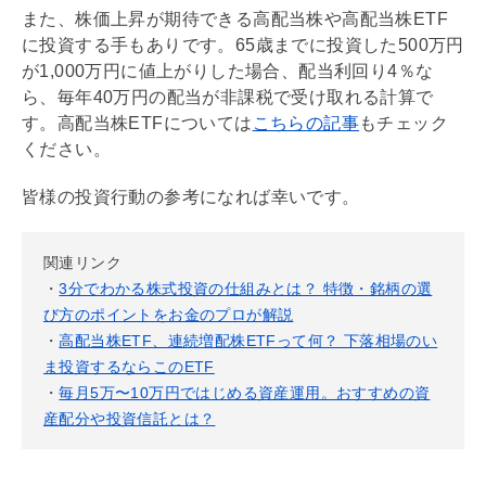
また、株価上昇が期待できる高配当株や高配当株ETF
に投資する手もありです。65歳までに投資した500万円
が1,000万円に値上がりした場合、配当
利回り
4％な
ら、毎年40万円の配当が非課税で受け取れる計算で
す。高配当株ETFについては
こちらの記事
もチェック
ください。
皆様の投資行動の参考になれば幸いです。
関連リンク
・
3分でわかる株式投資の仕組みとは？ 特徴・銘柄の選
び方のポイントをお金のプロが解説
・
高配当株ETF、連続増配株ETFって何？ 下落相場のい
ま投資するならこのETF
・
毎月5万〜10万円ではじめる資産運用。おすすめの資
産配分や投資信託とは？