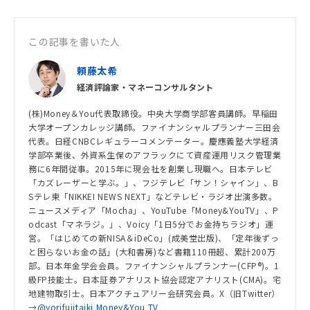
この記事を書いた人
頼藤太希
経済評論家・マネーコンサルタント
(株)Money＆You代表取締役。中央大学商学部客員講師。早稲田
大学オープンカレッジ講師。ファイナンシャルプランナー三田会
代表。日経CNBCレギュラーコメンテーター。慶應義塾大学経済
学部卒業後、外資系生保のアフラックにて資産運用リスク管理業
務に6年間従事。2015年に現会社を創業し現職へ。日本テレビ
「カズレーザーと学ぶ。」、フジテレビ「サン！シャイン」、B
Sテレ東「NIKKEI NEWS NEXT」などテレビ・ラジオ出演多数。
ニュースメディア「Mocha」、YouTube「Money&YouTV」、P
odcast「マネラジ。」、Voicy「1日5分でお金持ちラジオ」運
営。「はじめての新NISA＆iDeCo」(成美堂出版)、「定年後ずっ
と困らないお金の話」(大和書房)など書籍110冊超、累計200万
部。日本年金学会会員。ファイナンシャルプランナー(CFP®)。1
級FP技能士。日本証券アナリスト協会認定アナリスト(CMA)。宅
地建物取引士。日本アクチュアリー会研究会員。X（旧Twitter）
→
@yorifujitaiki
Money&You TV