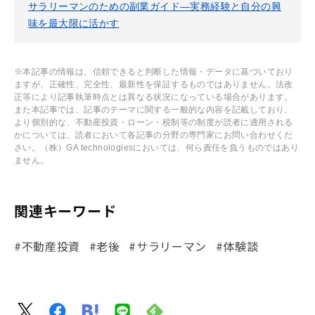
サラリーマンのための副業ガイド—実務経験と自分の興
味を最大限に活かす
※本記事の情報は、信頼できると判断した情報・データに基づいており
ますが、正確性、完全性、最新性を保証するものではありません。法改
正等により記事執筆時点とは異なる状況になっている場合があります。
また本記事では、記事のテーマに関する一般的な内容を記載しており、
より個別的な、不動産投資・ローン・税制等の制度が読者に適用される
かについては、読者において各記事の分野の専門家にお問い合わせくだ
さい。（株）GA technologiesにおいては、何ら責任を負うものではあり
ません。
関連キーワード
#不動産投資
#老後
#サラリーマン
#体験談