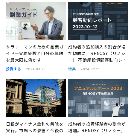
サラリーマンのための副業ガ
成約者の追加購入の割合が増
イド—実務経験と自分の興味
加傾向に。RENOSY（リノシ
を最大限に活かす
ー） 不動産投資顧客動向レポ
ート 2023年10〜12月
投資する
特集
2024.03.29
2024.02.21
日銀がマイナス金利の解除を
成約者の投資経験者の割合が
実行。市場への影響と今後の
増加。RENOSY（リノシー）