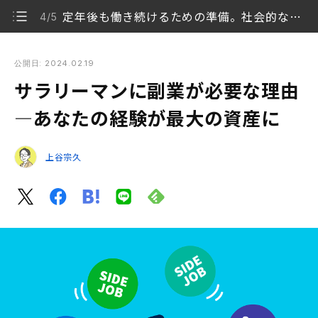
定年後も働き続けるための準備。社会的なつながりを持続させる有効な手段
4/5
サラリーマンに副業が必要な理由—あなたの経験が最大の資産
に
公開日: 2024.02.19
サラリーマンに副業が必要な理由
サラリーマンに副業がおすすめの理由
1/5
—あなたの経験が最大の資産に
リスクを最小限に抑え将来の収入源と幸福を確保する
2/5
上谷宗久
副業が担う、2つの役割
3/5
定年後も働き続けるための準備。社会的なつながりを
4/5
持続させる有効な手段
最初のステップを踏み出しましょう
5/5