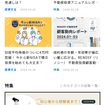
見通しは？
不動産投資アニュアルレポー
ト2023年
投資する
特集
2024.03.22
2024.03.28
日経平均株価がついに4万円
成約者の年齢・年収帯が幅広
突破！ 今から新NISAで積立
い層に広がる。RENOSY（リ
投資を始めても大丈夫？
ノシー） 不動産投資顧客動向
レポート 2024年1〜3月
投資する
特集
2024.03.26
2024.05.22
特集
このカテゴリの記事一覧