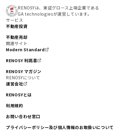
#わたしのリノベーションストーリー
#JR横須賀線
RENOSYは、東証グロース上場企業である
GA technologiesが運営しています。
#東京メトロ副都心線
#JR常磐線
サービス
不動産投資
#東京メトロ銀座線
#JR中央線
不動産売却
#東京メトロ半蔵門線
#江東区
#六本木
関連サイト
Modern Standard
#不動産投資の始め方
#エリア未来ナビ
#武蔵小杉
RENOSY 利諾喜
#リノベで家ができるまで
#東急目黒線
#JR埼京線
RENOSY マガジン
#日暮里・舎人ライナー
#京成本線
#日暮里
RENOSYについて
運営会社
#東京メトロ千代田線
#東武伊勢崎線
#赤坂
RENOSYとは
#錦糸町
#両国
#東京メトロ南北線
#宅建
利用規約
#大田区
#中央区
#RENOSYルームツアー
#品川区
お問い合わせ窓口
#川崎
#東急池上線
#JR南武線
プライバシーポリシー及び個人情報のお取扱いについて