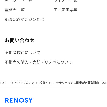
#法人化
#クラウドファンディング
#JR京浜東北線
監修者一覧
不動産用語集
#まとめ
#融資
#目黒
#相続わかるラボ
#横浜
RENOSYマガジンとは
#大阪
#JR総武線
#東京メトロ日比谷線
#手数料
#マイナンバー
#PropTech特集
#港区
お問い合わせ
#海外不動産投資
#攻めのマンション管理
不動産投資について
#JR湘南新宿ライン
#池袋
#不動産投資の基本
不動産の購入・売却・リノベについて
#20代
#都営浅草線
#東急東横線
#東京メトロ有楽町線
#自己資金
#品川
TOP
RENOSY マガジン
投資する
サラリーマンに副業が必要な理由—あ
#都営大江戸線
#都営三田線
#不労所得
#アパート経営
#住人目線の街案内
#私の資産ポートフォリオ
#新宿