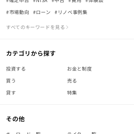
#市場動向
#ローン
#リノベ事例集
#シミュレーション
#まちの住みやすさ発見！
すべてのキーワードを見る
#リフォーム
#iDeCo
#税理士中井の課税ルール解説
#理想の暮らし
カテゴリから探す
#金利
#経費
#相続
#不動産購入
#相続税
投資する
お金と制度
#REIT
#新型コロナ
#ETF
#固定資産税
買う
売る
#団体信用生命保険
#贈与税
#災害に備える
貸す
特集
#書類
#リスク分散
#リノシーチャンネル
#DIY
#保険
#賃貸管理
#東京
#ワンルーム
#利回り
その他
#不動産投資体験レポ
#FX
#JR山手線
#建物管理
#地震対策
#セミナー
#渋谷
#ふるさと納税
キーワード一覧
ライター一覧