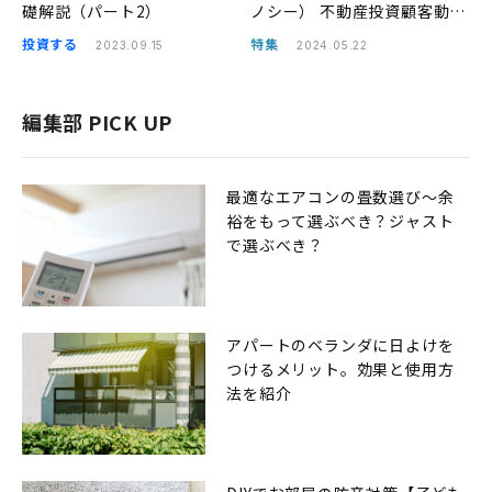
礎解説（パート2）
ノシー） 不動産投資顧客動向
レポート 2024年1〜3月
投資する
特集
2023.09.15
2024.05.22
編集部 PICK UP
最適なエアコンの畳数選び〜余
裕をもって選ぶべき？ジャスト
で選ぶべき？
アパートのベランダに日よけを
つけるメリット。効果と使用方
法を紹介