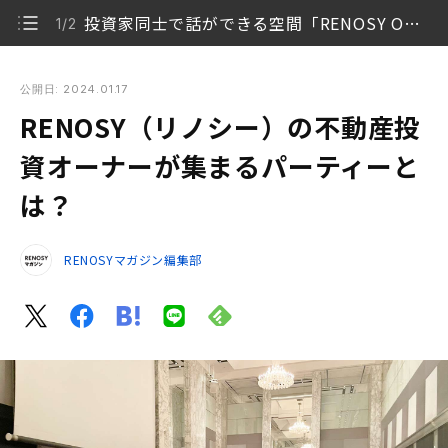
投資家同士で話ができる空間「RENOSY Owner’s Party」
1/2
RENOSY（リノシー）の不動産投資オーナーが集まるパーティ
ーとは？
公開日: 2024.01.17
RENOSY（リノシー）の不動産投
投資家同士で話ができる空間「RENOSY Owner’s
1/2
Party」
資オーナーが集まるパーティーと
は？
RENOSYオーナーのパーティーにぜひご参加ください
2/2
RENOSYマガジン編集部