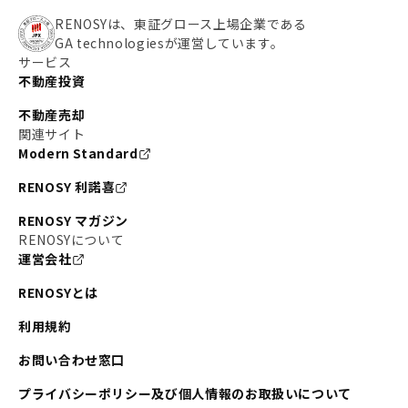
#わたしのリノベーションストーリー
#JR横須賀線
RENOSYは、東証グロース上場企業である
GA technologiesが運営しています。
#東京メトロ副都心線
#JR常磐線
サービス
不動産投資
#東京メトロ銀座線
#JR中央線
不動産売却
#東京メトロ半蔵門線
#江東区
#六本木
関連サイト
Modern Standard
#不動産投資の始め方
#エリア未来ナビ
#武蔵小杉
RENOSY 利諾喜
#リノベで家ができるまで
#東急目黒線
#JR埼京線
RENOSY マガジン
#日暮里・舎人ライナー
#京成本線
#日暮里
RENOSYについて
運営会社
#東京メトロ千代田線
#東武伊勢崎線
#赤坂
RENOSYとは
#錦糸町
#両国
#東京メトロ南北線
#宅建
利用規約
#大田区
#中央区
#RENOSYルームツアー
#品川区
お問い合わせ窓口
#川崎
#東急池上線
#JR南武線
プライバシーポリシー及び個人情報のお取扱いについて