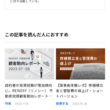
に日々活動している。
この記事を読んだ人におすすめ
成約者の投資経験が増加傾向
【理事長体験レポ】修繕積立
に。RENOSY（リノシー） 不
金と管理費の値上げ・ショー
動産投資顧客動向レポート
トバージョン
2023年7〜9月
特集
投資する
2023.11.15
2023.10.25