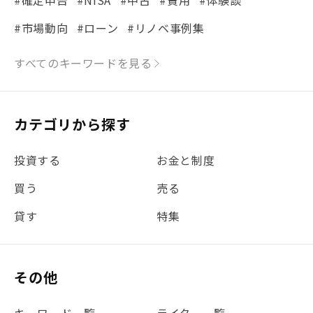
#確定申告
#NISA
#中古
#費用
#体験談
#市場動向
#ローン
#リノベ事例集
#シミュレーション
#まちの住みやすさ発見！
すべてのキーワードを見る
#リフォーム
#iDeCo
#税理士中井の課税ルール解説
#理想の暮らし
カテゴリから探す
#金利
#経費
#相続
#不動産購入
#相続税
投資する
お金と制度
#REIT
#新型コロナ
#ETF
#固定資産税
買う
売る
#団体信用生命保険
#贈与税
#災害に備える
貸す
特集
#書類
#リスク分散
#リノシーチャンネル
#DIY
#保険
#賃貸管理
#東京
#ワンルーム
#利回り
その他
#不動産投資体験レポ
#FX
#JR山手線
#建物管理
#地震対策
#セミナー
#渋谷
#ふるさと納税