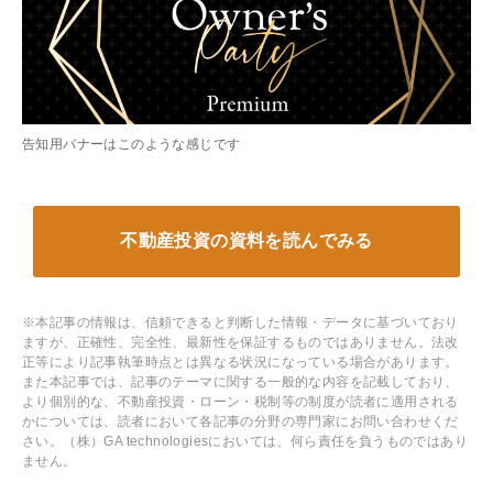
告知用バナーはこのような感じです
不動産投資の
資料を読んでみる
※本記事の情報は、信頼できると判断した情報・データに基づいており
ますが、正確性、完全性、最新性を保証するものではありません。法改
正等により記事執筆時点とは異なる状況になっている場合があります。
また本記事では、記事のテーマに関する一般的な内容を記載しており、
より個別的な、不動産投資・ローン・税制等の制度が読者に適用される
かについては、読者において各記事の分野の専門家にお問い合わせくだ
さい。（株）GA technologiesにおいては、何ら責任を負うものではあり
ません。