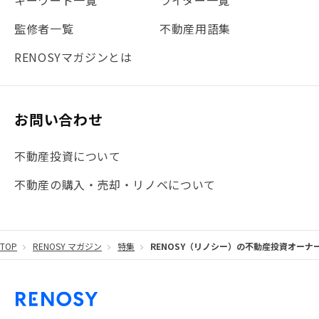
キーワード一覧
ライター一覧
#法人化
#クラウドファンディング
#JR京浜東北線
監修者一覧
不動産用語集
#まとめ
#融資
#目黒
#相続わかるラボ
#横浜
RENOSYマガジンとは
#大阪
#JR総武線
#東京メトロ日比谷線
#手数料
#マイナンバー
#PropTech特集
#港区
お問い合わせ
#海外不動産投資
#攻めのマンション管理
不動産投資について
#JR湘南新宿ライン
#池袋
#不動産投資の基本
不動産の購入・売却・リノベについて
#20代
#都営浅草線
#東急東横線
#東京メトロ有楽町線
#自己資金
#品川
TOP
RENOSY マガジン
特集
RENOSY（リノシー）の不動産投資オー
#都営大江戸線
#都営三田線
#不労所得
#アパート経営
#住人目線の街案内
#私の資産ポートフォリオ
#新宿