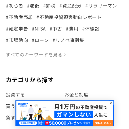
#初心者
#老後
#節税
#資産配分
#サラリーマン
#不動産売却
#不動産投資顧客動向レポート
#確定申告
#NISA
#中古
#費用
#体験談
#市場動向
#ローン
#リノベ事例集
#シミュレーション
#まちの住みやすさ発見！
すべてのキーワードを見る
#リフォーム
#iDeCo
#税理士中井の課税ルール解説
#理想の暮らし
カテゴリから探す
#金利
#経費
#相続
#不動産購入
#相続税
投資する
お金と制度
#REIT
#新型コロナ
#ETF
#固定資産税
買う
売る
#団体信用生命保険
#贈与税
#災害に備える
貸す
特集
#書類
#リスク分散
#リノシーチャンネル
#DIY