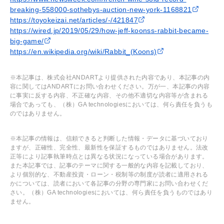
breaking-558000-sothebys-auction-new-york-1168821
https://toyokeizai.net/articles/-/421847
https://wired.jp/2019/05/29/how-jeff-koonss-rabbit-became-
big-game/
https://en.wikipedia.org/wiki/Rabbit_(Koons)
※本記事は、株式会社ANDARTより提供された内容であり、本記事の内
容に関してはANDARTにお問い合わせください。万が一、本記事の内容
に事実に反する内容、不正確な内容、その他不適切な内容等が含まれる
場合であっても、（株）GA technologiesにおいては、何ら責任を負うも
のではありません。
※本記事の情報は、信頼できると判断した情報・データに基づいており
ますが、正確性、完全性、最新性を保証するものではありません。法改
正等により記事執筆時点とは異なる状況になっている場合があります。
また本記事では、記事のテーマに関する一般的な内容を記載しており、
より個別的な、不動産投資・ローン・税制等の制度が読者に適用される
かについては、読者において各記事の分野の専門家にお問い合わせくだ
さい。（株）GA technologiesにおいては、何ら責任を負うものではあり
ません。