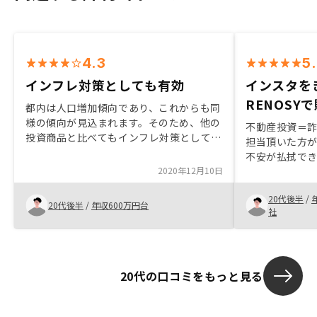
4.3
5
インフレ対策としても有効
インスタを
RENOSY
都内は人口増加傾向であり、これからも同
様の傾向が見込まれます。そのため、他の
不動産投資＝
投資商品と比べてもインフレ対策として保
担当頂いた方
有するものと考えれば、良いのではないか
不安が払拭で
と思っています。
2020年12月10日
手です。購入
私のために、
20代後半
/
るとの事で、
20代後半
/
年収600万円台
社
タの面談予約
れた事で、将
資金を効率的
り幸せな日々
20代の口コミをもっと見る
です。将来の
に考える良い
りがとうござ