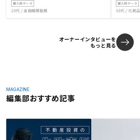
購入時データ
購入時データ
20代 / 金融機関勤務
50代 / 化
オーナーインタビューを
もっと見る
MAGAZINE
編集部おすすめ記事