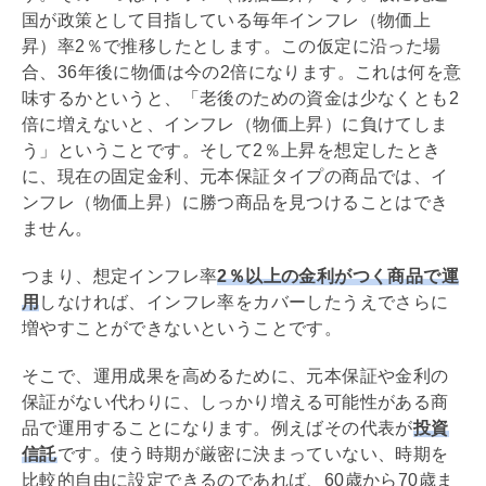
国が政策として目指している毎年インフレ（物価上
昇）率2％で推移したとします。この仮定に沿った場
合、36年後に物価は今の2倍になります。これは何を意
味するかというと、「老後のための資金は少なくとも2
倍に増えないと、インフレ（物価上昇）に負けてしま
う」ということです。そして2％上昇を想定したとき
に、現在の固定金利、元本保証タイプの商品では、イ
ンフレ（物価上昇）に勝つ商品を見つけることはでき
ません。
つまり、想定インフレ率
2％以上の金利がつく商品で運
用
しなければ、インフレ率をカバーしたうえでさらに
増やすことができないということです。
そこで、運用成果を高めるために、元本保証や金利の
保証がない代わりに、しっかり増える可能性がある商
品で運用することになります。例えばその代表が
投資
信託
です。使う時期が厳密に決まっていない、時期を
比較的自由に設定できるのであれば、60歳から70歳ま