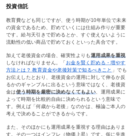
投資信託
教育費なども同じですが、使う時期が10年単位で未来
の資金であるため、貯めていくには仕組み作りが重要
です。給与天引きで貯めるとか、すぐ使えないように
流動性の低い商品で貯めておくといった具合です。
加えて老後資金の場合、確実性よりも
運用成果を重視
しなければなりません。「
お金を賢く貯める・増やす
方法とは？ 教育資金や老後対策で知るべきこと
」でも
お伝えしたとおり、老後資金の運用に対して伸るか反
るかのギャンブルに出るという意味ではなく、老後資
金は
使う時期を厳密に決めなくてもよい
、運用成果に
よって時期を比較的自由に決められるという意味で
す。例えば「何歳から老後」なのかは、極論ご本人の
考えで決めることができるからです。
また、そのほかにも運用成果を重視する理由はありま
す。その一つはインフレ（物価上昇）です。仮に先進