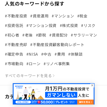
人気のキーワードから探す
#不動産投資
#資産運用
#マンション
#税金
#投資信託
#マンション投資
#株式投資
#リスク
#初心者
#老後
#節税
#資産配分
#サラリーマン
#不動産売却
#不動産投資顧客動向レポート
#確定申告
#NISA
#中古
#費用
#体験談
#市場動向
#ローン
#リノベ事例集
#シミュレーション
#まちの住みやすさ発見！
すべてのキーワードを見る
#リフォーム
#iDeCo
#税理士中井の課税ルール解説
#理想の暮らし
カテゴリから探す
#金利
#経費
#相続
#不動産購入
#相続税