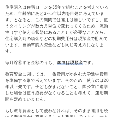
住宅購入は
住宅ローン
を35年で組むことを考えている
ため、年齢的にあと3～5年以内を目処に考えていま
す。となると、この期間では運用は難しいですし、使
うタイミングが数カ月単位で変わってくるため、流動
性（すぐ使える状態にあること）が必要なことから、
住宅購入時の頭金などの初期費用分は現預金で貯めて
います。自動車購入資金なども同じ考え方になりま
す。
毎月貯蓄する金額のうち、
30％は現預金
です。
教育資金に関しては、一番費用がかさむ大学進学費用
を準備する形で考えています。そのため、使うのは20
年以上先です。子どもがまだないこと、国公立に進学
した場合は使う必要がなくなることも考えて、運用期
間を定めていません。
もし教育資金として使わなければ、そのまま運用を続
けて老後資金に充当することも想定しています。一方