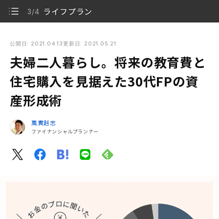
ライフプラン
3/4
夫婦二人暮らし。将来の教育費と住宅購入を見据えた30代FP
の資産形成術
公開日: 2021.04.13
更新日: 2021.05.21
夫婦二人暮らし。将来の教育費と
資産配分の全体像（毎月の資産形成の配分）
1/4
住宅購入を見据えた30代FPの資
私が資産形成で目指すもの
2/4
産形成術
ライフプラン
3/4
萬實赳志
ご自身のライフプランにあった資産配分を
ファイナンシャルプランナー
4/4