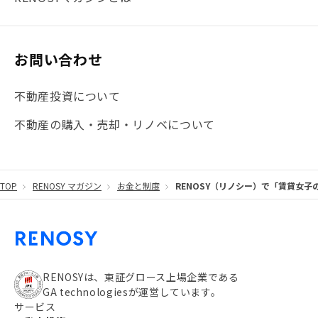
#大阪
#JR総武線
#東京メトロ日比谷線
#手数料
#マイナンバー
#PropTech特集
#港区
お問い合わせ
#海外不動産投資
#攻めのマンション管理
不動産投資について
#JR湘南新宿ライン
#池袋
#不動産投資の基本
不動産の購入・売却・リノベについて
#20代
#都営浅草線
#東急東横線
#東京メトロ有楽町線
#自己資金
#品川
TOP
RENOSY マガジン
お金と制度
RENOSY（リノシー）で「賃貸女
#都営大江戸線
#都営三田線
#不労所得
#アパート経営
#住人目線の街案内
#私の資産ポートフォリオ
#新宿
#わたしのリノベーションストーリー
#JR横須賀線
RENOSYは、東証グロース上場企業である
GA technologiesが運営しています。
#東京メトロ副都心線
#JR常磐線
サービス