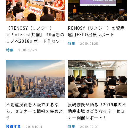
【RENOSY（リノシー）
RENOSY（リノシー）の資産
×Pinterest共催】『#理想の
運用EXPO出展レポート
リノベ2018』ボード作りワー
特集
2019.01.25
クショップで未来のすまい選
特集
2018.07.20
びを考えた
不動産投資を大阪でするな
長嶋修氏が語る「2019年の不
ら、セミナーで情報を集めよ
動産市場はどうなる？」セミ
う
ナー開催レポート！
投資する
特集
2018.10.11
2019.02.01