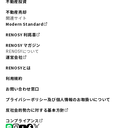
不動産投資
#東京メトロ銀座線
#JR中央線
不動産売却
#東京メトロ半蔵門線
#江東区
#六本木
関連サイト
Modern Standard
#不動産投資の始め方
#エリア未来ナビ
#武蔵小杉
RENOSY 利諾喜
#リノベで家ができるまで
#東急目黒線
#JR埼京線
RENOSY マガジン
#日暮里・舎人ライナー
#京成本線
#日暮里
RENOSYについて
運営会社
#東京メトロ千代田線
#東武伊勢崎線
#赤坂
RENOSYとは
#錦糸町
#両国
#東京メトロ南北線
#宅建
利用規約
#大田区
#中央区
#RENOSYルームツアー
#品川区
お問い合わせ窓口
#川崎
#東急池上線
#JR南武線
プライバシーポリシー及び個人情報のお取扱いについて
#東京メトロ丸ノ内線
#オリンピック
反社会的勢力に対する基本方針
#つくばエクスプレス
#恵比寿
#京王井の頭線
コンプライアンス