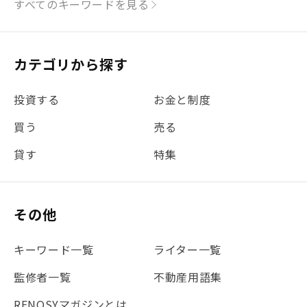
すべてのキーワードを見る
#リフォーム
#iDeCo
#税理士中井の課税ルール解説
#理想の暮らし
カテゴリから探す
#金利
#経費
#相続
#不動産購入
#相続税
投資する
お金と制度
#REIT
#新型コロナ
#ETF
#固定資産税
買う
売る
#団体信用生命保険
#贈与税
#災害に備える
貸す
特集
#書類
#リスク分散
#リノシーチャンネル
#DIY
#保険
#賃貸管理
#東京
#ワンルーム
#利回り
その他
#不動産投資体験レポ
#FX
#JR山手線
#建物管理
#地震対策
#セミナー
#渋谷
#ふるさと納税
キーワード一覧
ライター一覧
#法人化
#クラウドファンディング
#JR京浜東北線
監修者一覧
不動産用語集
#まとめ
#融資
#目黒
#相続わかるラボ
#横浜
RENOSYマガジンとは