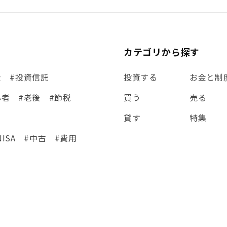
カテゴリから探す
金
#投資信託
投資する
お金と制
心者
#老後
#節税
買う
売る
貸す
特集
NISA
#中古
#費用
集
#シミュレーション
eCo
#金利
#経費
#相続
#ETF
#固定資産税