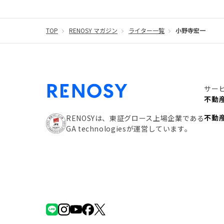
#団体信用生命保険
#贈与税
#災害に備える
#リノシーチャンネル
TOP
RENOSY マガジン
ライター一覧
#DIY
#保険
小野寺宏一
#賃貸管
#利回り
#不動産投資体験レポ
#FX
#JR山
#地震対策
#セミナー
#渋谷
#ふるさと納
サー
#クラウドファンディング
#JR京浜東北線
#
不動
#相続わかるラボ
#横浜
#大阪
#JR総武線
不動
RENOSYは、東証グロース上場企業である
GA technologiesが運営しています。
#手数料
#マイナンバー
#PropTech特集
#
#攻めのマンション管理
#JR湘南新宿ライン
#不動産投資の基本
#20代
#都営浅草線
#
#東京メトロ有楽町線
#自己資金
#品川
#
#都営三田線
#不労所得
#アパート経営
#