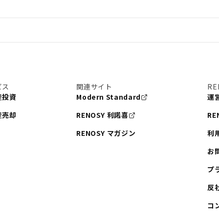
#書類
#リスク分散
理
#東京
#ワンルーム
手線
#建物管理
税
#法人化
ビス
関連サイト
RE
まとめ
#融資
#目黒
産投資
Modern Standard
運
#東京メトロ日比谷線
産売却
RENOSY 利諾喜
RE
港区
#海外不動産投資
RENOSY マガジン
利
#池袋
お
東急東横線
プ
都営大江戸線
反
コ
住人目線の街案内