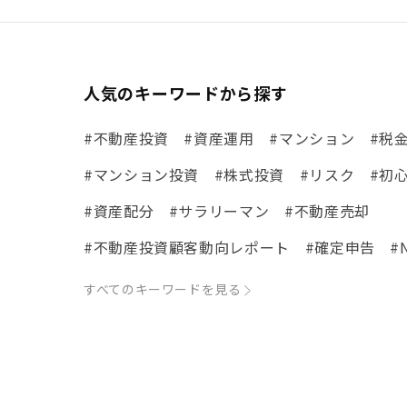
人気のキーワードから探す
#不動産投資
#資産運用
#マンション
#税
#マンション投資
#株式投資
#リスク
#初
#資産配分
#サラリーマン
#不動産売却
#不動産投資顧客動向レポート
#確定申告
#
#体験談
#市場動向
#ローン
#リノベ事例
すべてのキーワードを見る
#まちの住みやすさ発見！
#リフォーム
#iD
#税理士中井の課税ルール解説
#理想の暮らし
#不動産購入
#相続税
#REIT
#新型コロナ