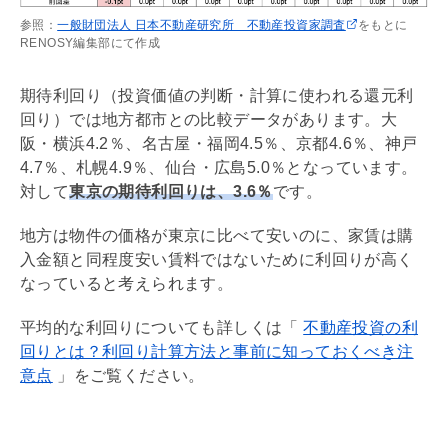
参照：
一般財団法人 日本不動産研究所 不動産投資家調査
をもとに
RENOSY編集部にて作成
期待
利回り
（投資価値の判断・計算に使われる還元
利
回り
）では地方都市との比較データがあります。大
阪・横浜4.2％、名古屋・福岡4.5％、京都4.6％、神戸
4.7％、札幌4.9％、仙台・広島5.0％となっています。
対して
東京の期待
利回り
は、3.6％
です。
地方は物件の価格が東京に比べて安いのに、家賃は購
入金額と同程度安い賃料ではないために
利回り
が高く
なっていると考えられます。
平均的な
利回り
についても詳しくは「
不動産投資の利
回りとは？利回り計算方法と事前に知っておくべき注
意点
」をご覧ください。