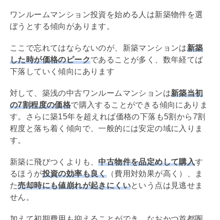
ワンルームマンション投資を始める人は新築物件を選
ぼうとする傾向があります。
ここで忘れてはならないのが、新築マンションは
新築
した時が価格のピーク
であることが多く、数年経てば
下落していく傾向にあります
対して、築浅の中古ワンルームマンションは
新築当初
の7割程度の価格
で購入することができる傾向にありま
す。さらに築15年を超えれば価格の下落も5割から7割
程度と落ち着く傾向で、一般的には安定の域に入りま
す。
新築に飛びつくよりも、
中古物件を品定めして購入
す
るほうが
投資の効率も良く
（費用対効果が高く）、ま
た
売却時にも値崩れが起きにくい
という点は見逃せま
せん。
加えて初期費用も抑えることができ、なおかつ首都圏