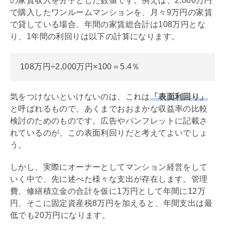
の家賃収入を分子とした数値です。例えば、2,000万円
で購入したワンルームマンションを、月々9万円の家賃
で貸している場合、年間の家賃総合計は108万円とな
り、1年間の
利回り
は以下の計算になります。
108万円÷2,000万円×100＝5.4％
気をつけないといけないのは、これは
「表面
利回り
」
と呼ばれるもので、あくまでおおまかな収益率の比較
検討のためのものです。広告やパンフレットに記載さ
れているのが、この表面
利回り
だと考えてよいでしょ
う。
しかし、実際にオーナーとしてマンション経営をして
いく中で、先に述べた様々な支出が存在します。
管理
費
、
修繕積立金
の合計を仮に1万円として年間に12万
円、そこに
固定資産税
8万円を加えると、年間支出は最
低でも20万円になります。