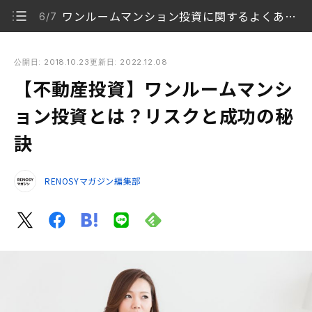
ワンルームマンション投資に関するよくある質問
6/7
【不動産投資】ワンルームマンション投資とは？リスクと成功
の秘訣
公開日: 2018.10.23
更新日: 2022.12.08
【不動産投資】ワンルームマンシ
ワンルームマンション投資とは
1/7
ョン投資とは？リスクと成功の秘
投資にはファミリータイプよりワンルーム
2/7
訣
ワンルームマンション投資の失敗を少しでも回避する
3/7
方法
RENOSYマガジン編集部
ワンルームマンション投資のキャッシュフロー
4/7
ワンルームマンション投資で失敗する理由
5/7
ワンルームマンション投資に関するよくある質問
6/7
まとめ
7/7