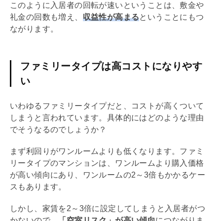
このように入居者の回転が速いということは、
敷金
や
礼金
の回数も増え、
収益性が高まる
ということにもつ
ながります。
ファミリータイプは高コストになりやす
い
いわゆるファミリータイプだと、コストが高くついて
しまうと言われています。具体的にはどのような理由
でそうなるのでしょうか？
まず
利回り
がワンルームよりも低くなります。ファミ
リータイプのマンションは、ワンルームより購入価格
が高い傾向にあり、ワンルームの2～3倍もかかるケー
スもあります。
しかし、家賃を2～3倍に設定してしまうと入居者がつ
かないので、
「空室リスク」が高い傾向
につながりま