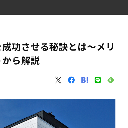
デメリットから解説
を成功させる秘訣とは〜メリ
トから解説
ト3選