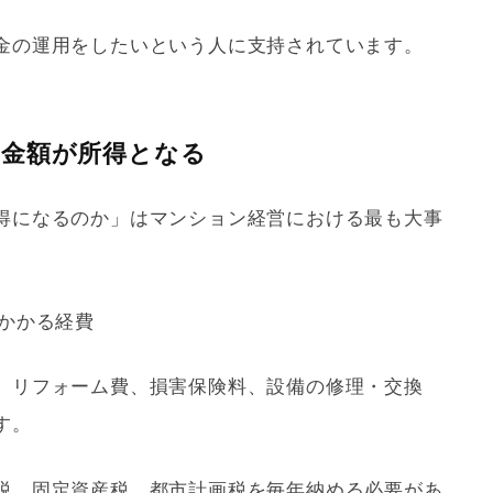
金の運用をしたいという人に支持されています。
た金額が所得となる
得になるのか」はマンション経営における最も大事
にかかる経費
、
リフォーム
費、損害保険料、設備の修理・交換
す。
税、
固定資産税
、
都市計画
税を毎年納める必要があ