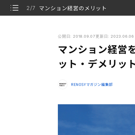
マンション経営のメリット
2/7
マンション経営を成功させる秘訣とは〜メリット・
公開日: 2018.09.07
更新日: 2023.06.06
マンション経営の定義
1/7
マンション経営
マンション経営のメリット
2/7
ット・デメリッ
マンション経営のデメリット
3/7
RENOSYマガジン編集部
マンション経営の一般的な利回り相場
4/7
マンション経営のデメリットを回避するポイン
5/7
儲けをより拡大するには？
6/7
まとめ
7/7