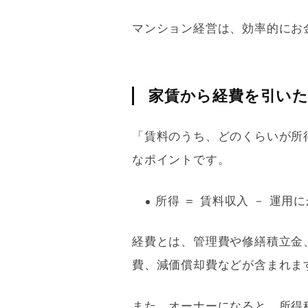
マンション経営は、効率的にお
家賃から経費を引い
「賃料のうち、どのくらいが所
なポイントです。
所得 ＝ 賃料収入 － 運用
経費とは、
管理費
や
修繕積立金
費、
減価償却
費などが含まれま
また、オーナーになると、所得