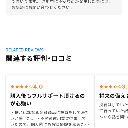
でまいります。 運用中に不安な点が発生した際には、
お気軽にお問い合わせください。
RELATED REVIEWS
関連する評判・口コミ
4.0
3
購入後もフルサポート頂けるの
将来の備え
が心強い
投資はしてい
て行っていた訳
・株とは異なる金融商品に投資をしてみた
んから話を聞
いと感じた。 ・不動産運用業に従事して
来の備えが出
いたので、個人的にも投資経験を積みたか