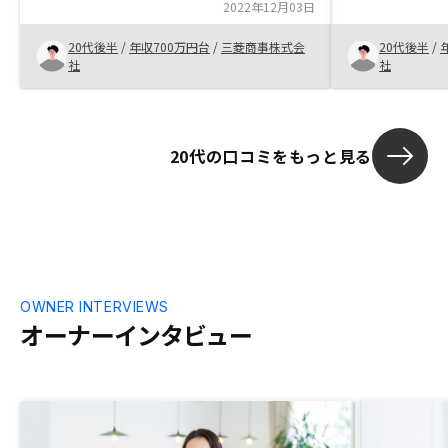
また、リスク
った。 ・ネット不動産市場もこれから加
2022年12月03日
ので始めやす
熱すると感じており、その先頭にいる貴社
20代後半
/
年収700万円台
/
三菱商事株式会
20代後半
/
にサポートして頂けることを安心材料とし
社
社
て投資に踏み切った。
20代の口コミをもっと見る
OWNER INTERVIEWS
オーナーインタビュー