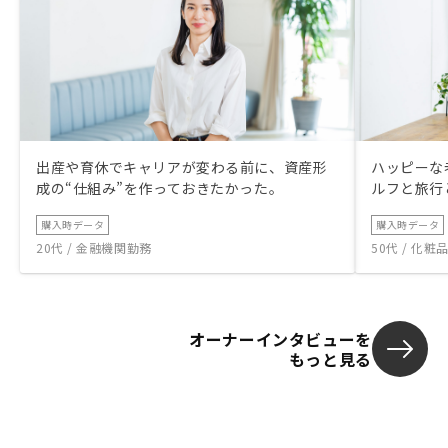
出産や育休でキャリアが変わる前に、資産形
ハッピーな
成の“仕組み”を作っておきたかった。
ルフと旅行
購入時データ
購入時データ
20代 / 金融機関勤務
50代 / 化
オーナーインタビューを
もっと見る