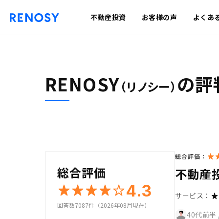
不動産投資
お客様の声
よくあ
RENOSY
の評
（リノシー）
総合評価：
総合評価
不動産
4.3
サービス：
回答数7087件（2026年08月現在）
40代前半