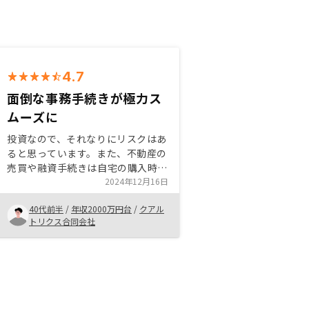
4.7
面倒な事務手続きが極力ス
ムーズに
投資なので、それなりにリスクはあ
ると思っています。また、不動産の
売買や融資手続きは自宅の購入時に
あまりにもペーパーワークが多く面
2024年12月16日
倒さを感じていました。 リノシー
40代前半
/
年収2000万円台
/
クアル
はITをフル活用しているので対面で
トリクス合同会社
の手続きは大幅に少なく、スムーズ
に進めることができました