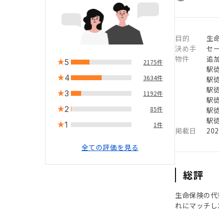
目的
生
決め手
セ
物件
追
5
2175件
駅徒
4
3634件
駅徒
駅徒
3
1192件
駅徒
2
85件
駅徒
駅徒
1
1件
掲載日
20
全ての評価を見る
総評
生命保険の代
れにマッチし