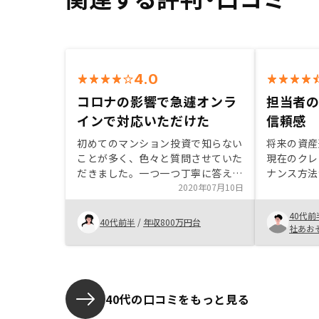
4.0
コロナの影響で急遽オンラ
担当者
インで対応いただけた
信頼感
初めてのマンション投資で知らない
将来の資産
ことが多く、色々と質問させていた
現在のクレ
だきました。一つ一つ丁寧に答えて
ナンス方法
いただいてありがたかったです。す
2020年07月10日
太陽光発電
ぐに購入する予定はなかったのです
の変化に影
40代前
が、良い条件の物件を紹介いただい
敬遠。不動
40代前半
/
年収800万円台
社あお
たことが決め手となりました。新型
にも根付い
コロナの影響で、急遽オンラインで
購入に踏み
ご対応いただきましたので慣れてい
さった営業
ないところもあったと思います。今
ても親身で
後は体制も整って、手順などの事前
に驚いたく
40代の口コミをもっと見る
説明も充実してくることと思いま
も丁寧で安