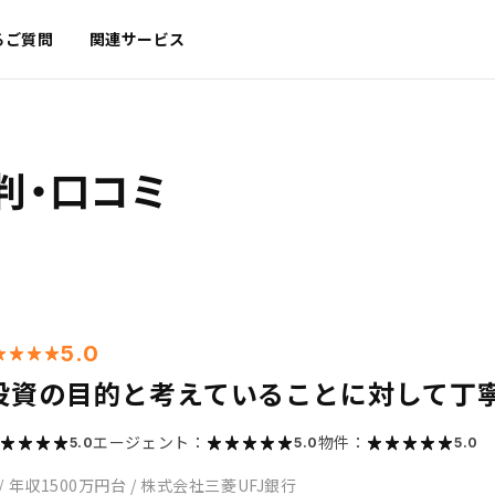
るご質問
関連サービス
判・口コミ
5.0
投資の目的と考えていることに対して丁
エージェント：
物件：
5.0
5.0
5.0
/
年収1500万円台
/
株式会社三菱UFJ銀行