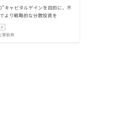
の”キャピタルゲインを目的に、不
でより戦略的な分散投資を
ータ
IT企業勤務