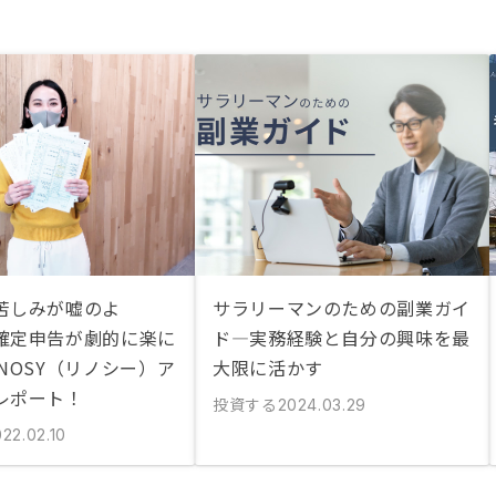
苦しみが嘘のよ
サラリーマンのための副業ガイ
確定申告が劇的に楽に
ド—実務経験と自分の興味を最
NOSY（リノシー）ア
大限に活かす
レポート！
投資する
2024.03.29
22.02.10