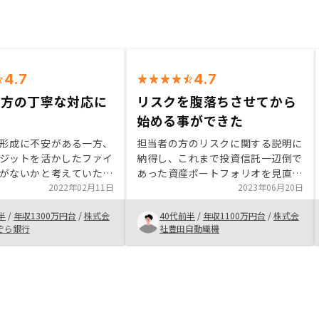
4.7
4.7
の方の丁寧な対応に
リスクを腹落ちさせてから
始める事ができた
形成に不安がある一方、
担当者の方のリスクに関する説明に
ジットを活かしたファイ
納得し、これまで投資信託一辺倒で
がないかと考えていた。
あった資産ポートフォリオを見直す
も検討したが、国の制度
2022年02月11日
べきと判断し、計4件の物件を購入
2023年06月20日
響を受けるとこを考慮し
させてもらいました。 自分の信頼
半
/
年収1300万円台
/
株式会
40代前半
/
年収1100万円台
/
株式会
産投資は歴史が古く日本
にレバレッジを発揮させ、老後の収
ぞら銀行
社豊田自動織機
ている投資手段と判断し
入源を確保する事が必要と考えまし
切った。 担当してくだ
た。 アプリも大変使いやすく、用
の方や契約担当の方はと
も無いのに日々チェックしてしまい
丁寧な対応だったため逆
ます笑
らいだった。リスク説明
心できた。RENOSYは新