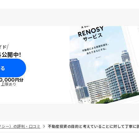
イド
料公開中！
みる
0,000
円分
・上限あり
リノシー）の評判・口コミ
不動産投資の目的と考えていることに対して丁寧に