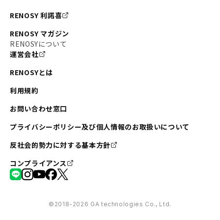
#不動産投資の始め方
#エリア未来ナビ
#武蔵小杉
RENOSY 利諾喜
#リノベで家ができるまで
#東急目黒線
#JR埼京線
RENOSY マガジン
#日暮里・舎人ライナー
#京成本線
#日暮里
RENOSYについて
運営会社
#東京メトロ千代田線
#東武伊勢崎線
#赤坂
RENOSYとは
#錦糸町
#両国
#東京メトロ南北線
#宅建
利用規約
#大田区
#中央区
#RENOSYルームツアー
#品川区
お問い合わせ窓口
#川崎
#東急池上線
#JR南武線
プライバシーポリシー及び個人情報のお取扱いについて
#東京メトロ丸ノ内線
#オリンピック
反社会的勢力に対する基本方針
#つくばエクスプレス
#恵比寿
#京王井の頭線
コンプライアンス
#東急田園都市線
#広尾
#勝どき
#板橋区
#みなとみらい
#京急本線
#桜木町
#北千住
©︎2018-2026 GA technologies Co., Ltd.