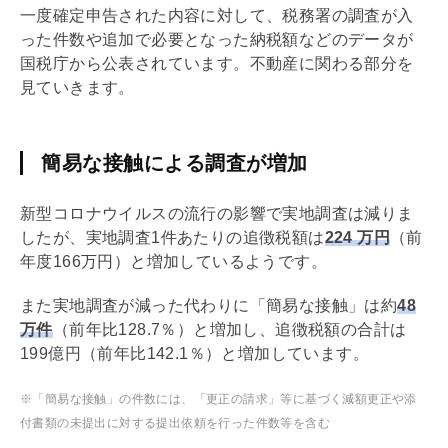
一度確定申告された内容に対して、税務署の調査が入
った件数や追加で必要となった納税額などのデータが
国税庁から公表されています。不動産に関わる部分を
見ていきます。
簡易な接触による調査が増加
新型コロナウイルスの流行の影響で実地調査は減りま
したが、実地調査1件あたりの追徴税額は
224 万円
（前
年度166万円）と増加しているようです。
また実地調査が減った代わりに「簡易な接触」は約
48
万件
（前年比128.7％）と増加し、追徴税額の合計は
199億円（前年比142.1％）と増加しています。
※「簡易な接触」の件数には、「更正の請求」等に基づく減額更正や添
付書類の未提出に対する提出依頼を⾏った件数等を含む