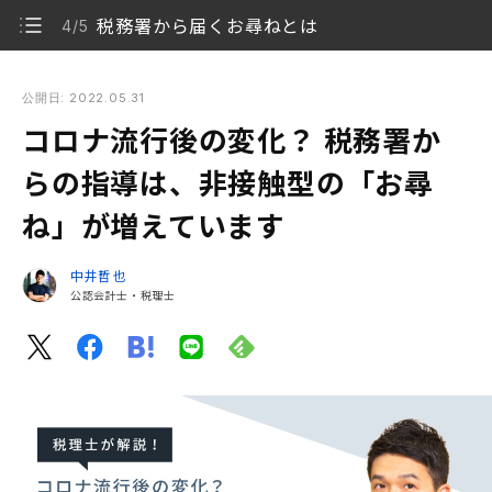
税務署から届くお尋ねとは
4/5
コロナ流行後の変化？ 税務署からの指導は、非接触型の「お尋
ね」が増えています
公開日: 2022.05.31
コロナ流行後の変化？ 税務署か
税務署からのお尋ね・税務調査とは
1/5
らの指導は、非接触型の「お尋
2020年の所得税の調査状況
2/5
ね」が増えています
富裕層に対する調査強化？
3/5
中井哲也
税務署から届くお尋ねとは
公認会計士・税理士
4/5
なるべく早く、自発的に対応しましょう
5/5