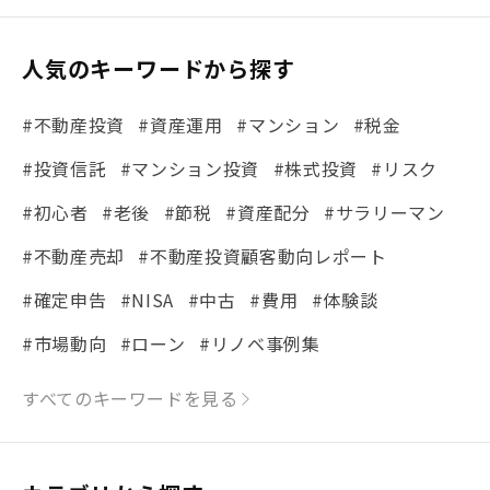
人気のキーワードから探す
#不動産投資
#資産運用
#マンション
#税金
#投資信託
#マンション投資
#株式投資
#リスク
#初心者
#老後
#節税
#資産配分
#サラリーマン
#不動産売却
#不動産投資顧客動向レポート
#確定申告
#NISA
#中古
#費用
#体験談
#市場動向
#ローン
#リノベ事例集
#シミュレーション
#まちの住みやすさ発見！
すべてのキーワードを見る
#リフォーム
#iDeCo
#税理士中井の課税ルール解説
#理想の暮らし