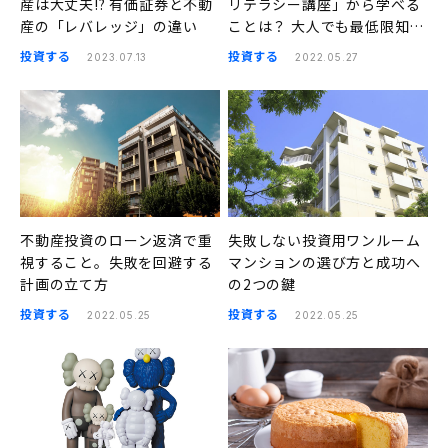
産は大丈夫!? 有価証券と不動
リテラシー講座」から学べる
産の「レバレッジ」の違い
ことは？ 大人でも最低限知っ
ておくべきこと
投資する
投資する
2023.07.13
2022.05.27
不動産投資のローン返済で重
失敗しない投資用ワンルーム
視すること。失敗を回避する
マンションの選び方と成功へ
計画の立て方
の2つの鍵
投資する
投資する
2022.05.25
2022.05.25