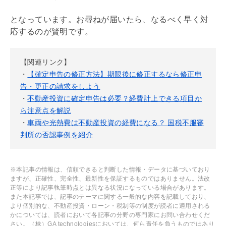
となっています。お尋ねが届いたら、なるべく早く対
応するのが賢明です。
【関連リンク】
・
【確定申告の修正方法】期限後に修正するなら修正申
告・更正の請求をしよう
・
不動産投資に確定申告は必要？経費計上できる項目か
ら注意点を解説
・
車両や光熱費は不動産投資の経費になる？ 国税不服審
判所の否認事例を紹介
※本記事の情報は、信頼できると判断した情報・データに基づいており
ますが、正確性、完全性、最新性を保証するものではありません。法改
正等により記事執筆時点とは異なる状況になっている場合があります。
また本記事では、記事のテーマに関する一般的な内容を記載しており、
より個別的な、不動産投資・ローン・税制等の制度が読者に適用される
かについては、読者において各記事の分野の専門家にお問い合わせくだ
さい。（株）GA technologiesにおいては、何ら責任を負うものではあり