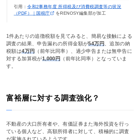
引用：
令和2事務年度 所得税及び消費税調査等の状況
（PDF）｜国税庁
をRENOSY編集部が加工
1件あたりの追徴税額を見てみると、簡易な接触による
調査の結果、申告漏れの所得金額が
54万円
、追加の納
税額は
4万円
（前年比同率）、過少申告または無申告に
対する加算税が
1,000円
（前年比同率）となっていま
す。
富裕層に対する調査強化？
不動産の⼤⼝所有者や、有価証券また海外投資を⾏っ
ている個人など、⾼額所得者に対して、積極的に調査
が実施されているようです。