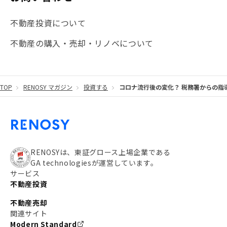
#海外不動産投資
#攻めのマンション管理
不動産投資について
#JR湘南新宿ライン
#池袋
#不動産投資の基本
不動産の購入・売却・リノベについて
#20代
#都営浅草線
#東急東横線
#東京メトロ有楽町線
#自己資金
#品川
TOP
RENOSY マガジン
投資する
コロナ流行後の変化？ 税務署からの指
#都営大江戸線
#都営三田線
#不労所得
#アパート経営
#住人目線の街案内
#私の資産ポートフォリオ
#新宿
#わたしのリノベーションストーリー
#JR横須賀線
RENOSYは、東証グロース上場企業である
GA technologiesが運営しています。
#東京メトロ副都心線
#JR常磐線
サービス
不動産投資
#東京メトロ銀座線
#JR中央線
不動産売却
#東京メトロ半蔵門線
#江東区
#六本木
関連サイト
Modern Standard