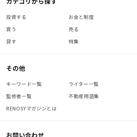
カテゴリから探す
#金利
#経費
#相続
#不動産購入
#相続税
投資する
お金と制度
#REIT
#新型コロナ
#ETF
#固定資産税
買う
売る
#団体信用生命保険
#贈与税
#災害に備える
貸す
特集
#書類
#リスク分散
#リノシーチャンネル
#DIY
#保険
#賃貸管理
#東京
#ワンルーム
#利回り
その他
#不動産投資体験レポ
#FX
#JR山手線
#建物管理
#地震対策
#セミナー
#渋谷
#ふるさと納税
キーワード一覧
ライター一覧
#法人化
#クラウドファンディング
#JR京浜東北線
監修者一覧
不動産用語集
#まとめ
#融資
#目黒
#相続わかるラボ
#横浜
RENOSYマガジンとは
#大阪
#JR総武線
#東京メトロ日比谷線
#手数料
#マイナンバー
#PropTech特集
#港区
お問い合わせ