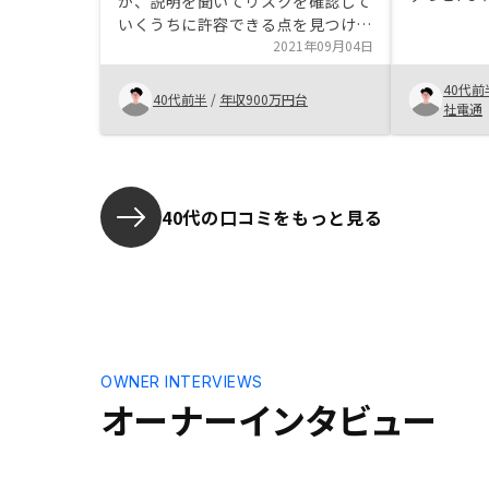
が、説明を聞いてリスクを確認して
るようなも
いくうちに許容できる点を見つけて
ので不動産
安心を得ることができた。
2021年09月04日
で見た場合
うな人、老
40代前
40代前半
/
年収900万円台
いるのでは
社電通
40代の口コミをもっと見る
OWNER INTERVIEWS
オーナーインタビュー