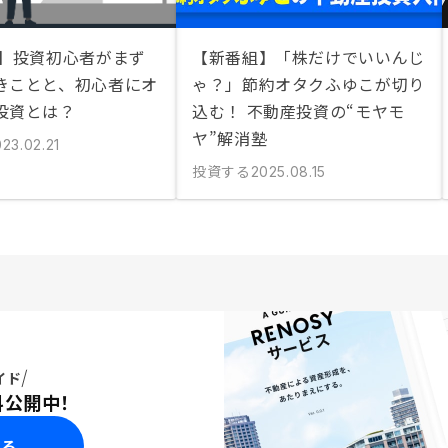
説】投資初心者がまず
【新番組】「株だけでいいんじ
きことと、初心者にオ
ゃ？」節約オタクふゆこが切り
投資とは？
込む！ 不動産投資の“モヤモ
ヤ”解消塾
23.02.21
投資する
2025.08.15
イド
料公開中！
みる