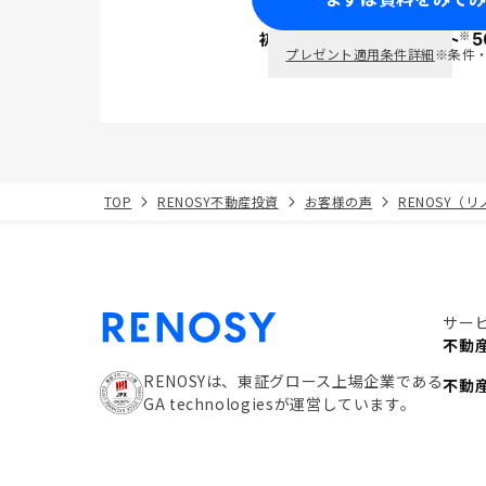
※
初回面談で
ポイント
5
PayPay
プレゼント適用条件詳細
※条件
TOP
RENOSY不動産投資
お客様の声
RENOSY（
サー
不動
RENOSYは、東証グロース上場企業である
不動
GA technologiesが運営しています。