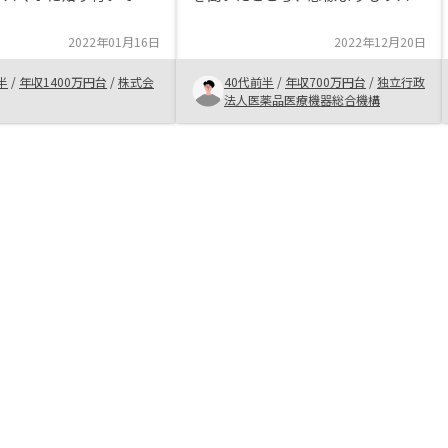
のは、自分には向かない
が小さくリターンが大きいと感じ、
投資にしました。長い目
あっという間に契約まで至りまし
2022年01月16日
2022年12月20日
、また、ご家族がいるよ
た。複数の担当者がチームで対応し
後が心配な人には向いて
てくださって、契約までもスムーズ
半
/
年収1400万円台
/
株式会
40代前半
/
年収700万円台
/
独立行政
ないでしょうか。
でしたし、細かいところまで気軽に
法人医薬品医療機器総合機構
質問できて教えていただけたので、
安心感がありました。 不動産投資
というと、空室リスクや管理が大変
などのデメリットを感じていました
が、家賃保証と管理すべてお任せの
プランにすれば、リスクも手間も大
幅に軽減できて、本業が多忙でも放
置できるのが魅力でした。積立感覚
でできるのが素晴らしいです。ウェ
ブサイトのマイページやアプリへの
状況の反映が遅いなと感じました。
いつまでもローンの書類「未提出」
でしたので。