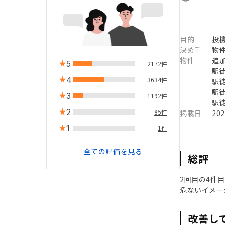
目的
投機
決め手
物
物件
追
5
2172件
駅徒
4
3634件
駅徒
駅徒
3
1192件
駅徒
2
85件
掲載日
20
1
1件
全ての評価を見る
総評
2回目の4件
危ないイメー
改善し