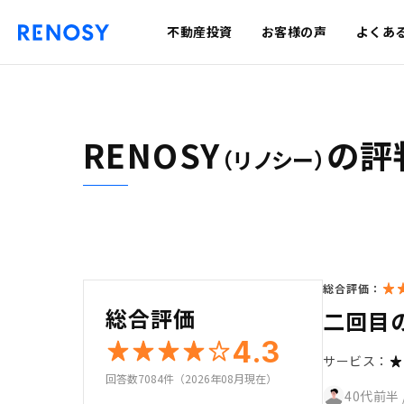
不動産投資
お客様の声
よくあ
RENOSY
の評
（リノシー）
総合評価：
総合評価
二回目
4.3
サービス：
回答数7084件（2026年08月現在）
40代前半