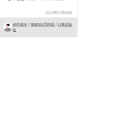
して、不動作があったほうが良いと
思いました。 RENOSYで購入を決
2024年07月08日
めた理由は、物件が良かったからで
す。 またサポートメンバーの対応
40代前半
/
年収800万円台
/
LY株式会
も良かったです。
社