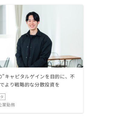
の”キャピタルゲインを目的に、不
でより戦略的な分散投資を
ータ
IT企業勤務