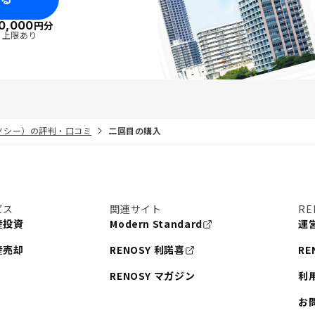
0,000
円分
・上限あり
リノシー）の評判・口コミ
二回目の購入
ビス
関連サイト
RE
産投資
Modern Standard
運
産売却
RENOSY 利諾喜
RE
RENOSY マガジン
利
お