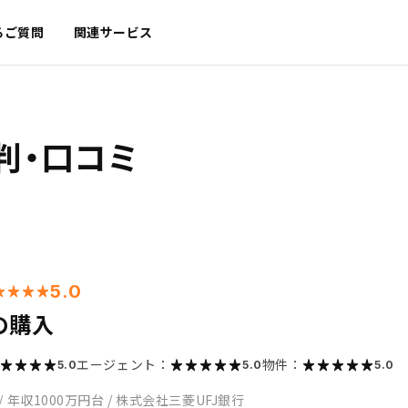
るご質問
関連サービス
判・口コミ
5.0
の購入
エージェント：
物件：
5.0
5.0
5.0
/
年収1000万円台
/
株式会社三菱UFJ銀行