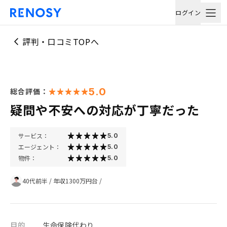
ログイン
評判・口コミTOPへ
5.0
総合評価：
疑問や不安への対応が丁寧だった
サービス：
5.0
エージェント：
5.0
物件：
5.0
40代前半
/
年収1300万円台
/
目的
生命保険代わり