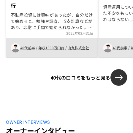
行
資産運用につ
た不安をもっ
不動産投資には興味があったが、自分だけ
ればならない
で始めると、勉強や調査、収支計算などが
悩んでいました
あり、非常に手間で始められなかった。こ
ますが、退職
の部分をRENOSY及び営業担当者が代行し
2022年03月31日
保てないこと
てくれる事で不動産投資へ積極的になり、
自分たちで守
購入を決意出来た。都内だけで無く、郊外
40代前半
/
年収1300万円台
/
山九株式会社
40代前半
/
した。日本独
や海外物件も一つの商品として取り揃えて
根本にありま
欲しい。
え方が変わり
うです。
40代の口コミをもっと見る
OWNER INTERVIEWS
オーナーインタビュー