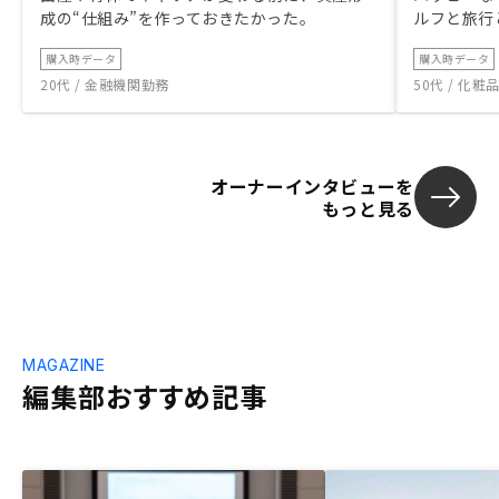
成の“仕組み”を作っておきたかった。
ルフと旅行
購入時データ
購入時データ
20代 / 金融機関勤務
50代 / 化
オーナーインタビューを
もっと見る
MAGAZINE
編集部おすすめ記事