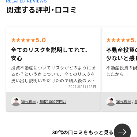
RELATED REVIEWS
関連する評判・口コミ
5.0
5
全てのリスクを説明してれて、
不動産投資
安心
少ないと感
投資不動産についてリスクがどのようにあ
不動産投資の
るか？という点について、全てのリスクを
じたから
洗い出し説明いただけたので購入後のメリ
ット、デメリットを把握した上で意思決定
2021年01月28日
ができました。 自分で調べながら不明な
点はプロの担当者に質問ができレスポンス
30代後半
/
年収1800万円台
30代後半
/
良く回答いただけたので、購入まで進める
事ができました。
30代の口コミをもっと見る