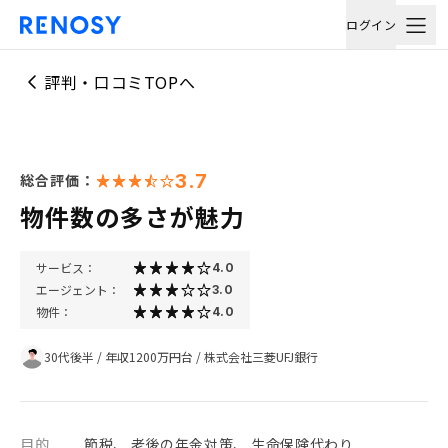
ログイン
評判・口コミTOPへ
3.7
総合評価：
物件数の多さが魅力
サービス：
4.0
エージェント：
3.0
物件：
4.0
30代後半
/
年収1200万円台
/
株式会社三菱UFJ銀行
目的
節税、 老後の年金対策、 生命保険代わり