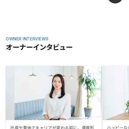
OWNER INTERVIEWS
オーナーインタビュー
出産や育休でキャリアが変わる前に、資産形
ハッピーな