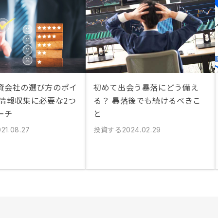
資会社の選び方のポイ
初めて出会う暴落にどう備え
 情報収集に必要な2つ
る？ 暴落後でも続けるべきこ
ーチ
と
投資する
021.08.27
2024.02.29