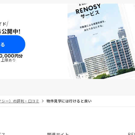
イド
料公開中！
みる
0,000
円分
・上限あり
リノシー）の評判・口コミ
物件見学には行けると良い
ビス
関連サイト
RE