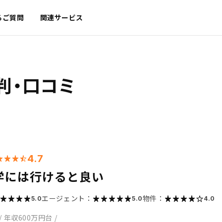
るご質問
関連サービス
判・口コミ
4.7
学には行けると良い
エージェント：
物件：
5.0
5.0
4.0
/
年収600万円台
/