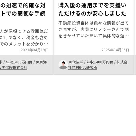
スの迅速で的確な対
購入後の運用までを支援い
ットでの簡便な手続
ただけるのが安心しました
不動産投資自体は色々な情報が出て
きますが、実際にリノシーさんで話
方が信頼できる雰囲気だ
をきかせていただいて具体的な運用
だけでなく、税金も含め
上のリスクやそれらに対するフォロ
でのメリットを分かりや
ーを理解したうえで申し込みするこ
てくれた。手続きもネッ
2023年04月19日
2025年04月05日
とができました。ネットで言われて
完了したので、時間的な
いる不動産投資の悪い部分のイメー
半
/
年収1400万円台
/
東京海
30代後半
/
年収1400万円台
/
株式会
ても対応できた。各種キ
ジについても、勘違いされている部
火災保険株式会社
社野村総合研究所
も魅力的に見えた。
分やリノシーさんではしっかりサポ
ートされている部分などがあり最終
的には安心して購入することができ
ました。 しっかり必要な説明をし
ていただいたうえで決断できたので
特に無理な営業を押しているような
印象はありませんでしたが、各打ち
合わせ毎の次回日程の設定が数日単
位で早く平日日中で入れられてしま
いがちなので、最初のアポイントメ