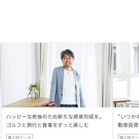
ントは比較的仕事が調整できる余裕
のある期間にいれた方が良いです。
1物件であればともかく、複数物件
の購入対応の時のローンでオリック
ス銀行さんは本当に止めた方が良い
と思いました。申し込みごとの別ア
カウント作成、各契約ともローンは
契約毎にさらに金額を2本のローン
に分割してそれぞれで手数料と契約
書類が必要になる形式、銀行面談で
の専用の端末を用いちて対面での対
応が必須な点などすべて苦痛で、も
う一つ何か進行上で面倒なものがあ
ったら途中で購入を取り下げさせて
いただきたいと割とまじめに考えて
いました。SBI銀行さんと比較して
やりやすさが段違いに悪く、今後自
分や知り合いの購入時にオリックス
ハッピーな老後のため新たな資産形成を。
“いつか
銀行さんでローン組むようであれば
ゴルフと旅行と食事をずっと楽しむ
動産投資
一度止めるように言います。
購入時データ
購入時デ