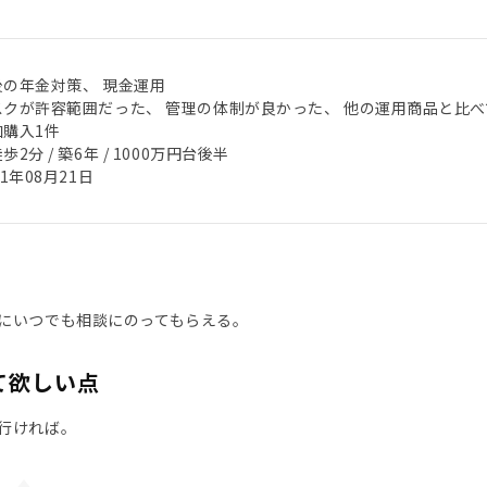
後の年金対策、 現金運用
スクが許容範囲だった、 管理の体制が良かった、 他の運用商品と比
加購入1件
歩2分 / 築6年 / 1000万円台後半
21年08月21日
にいつでも相談にのってもらえる。
て欲しい点
行ければ。