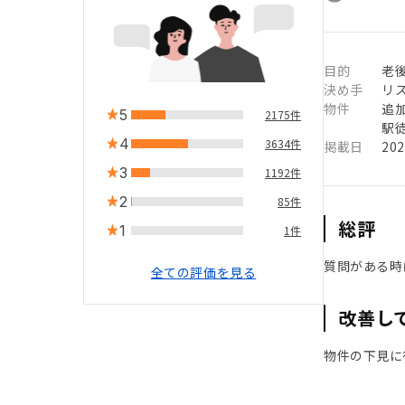
目的
老
決め手
リ
物件
追
5
2175件
駅徒
4
3634件
掲載日
20
3
1192件
2
85件
総評
1
1件
質問がある時
全ての評価を見る
改善し
物件の下見に