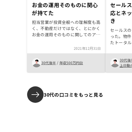
お金の運用そのものに関心
セール
が持てた
応とネ
き
担当営業が投資全般への理解度も高
く、不動産だけではなく、とにかく
セールスの
お金の運用そのものに関してのアド
った。物件
バイスや知見を聞けたのはとても助
たトータル
かった。担当自身も同じワンルーム
2021年12月31日
すく説明し
の運用をしている事も参考にしやす
トと電話で
かった。テクノロジーで最適な物件
30代後
余裕がなく
30代後半
/
年収500万円台
を紹介すると謳っているが、どんな
上日動
ャンペーン
テクノロジーが使われた上で提案物
件を紹介してきているのか、経緯が
イマイチ読めない。
30代の口コミをもっと見る