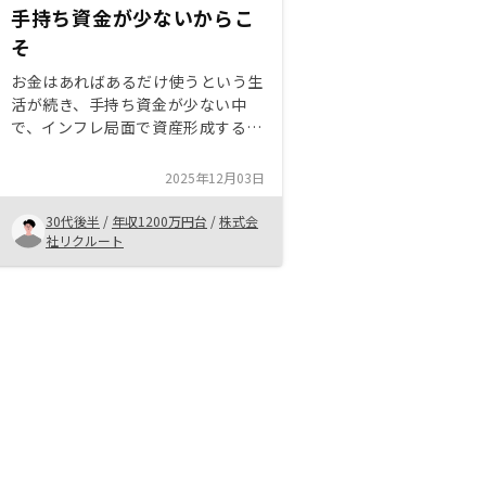
手持ち資金が少ないからこ
そ
お金はあればあるだけ使うという生
活が続き、手持ち資金が少ない中
で、インフレ局面で資産形成する手
段として不動産投資が最適だと感じ
た。複数社の提案を比較し、リノシ
2025年12月03日
ーの提案が最も優れており4件の購
入を決めた。購入後フォローの質。
30代後半
/
年収1200万円台
/
株式会
収益構造上やむを得ないと思うが、
社リクルート
CSはオペレーショナルで家賃の設
定をする際の意志疎通が難しかっ
た。営業担当中心に購入までのチー
ムの質が高かったので、そことの落
差のがっかり感は大きかった。 他
社で運用している友人も物件運営の
アドバイスや情報提供が不足してい
ると感じているケースが多いので、
ここの質を上げてもらえると優位性
になると思うし、紹介がしやすい。