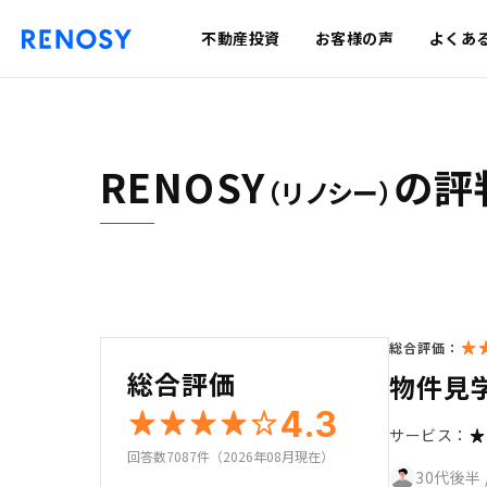
不動産投資
お客様の声
よくあ
RENOSY
の評
（リノシー）
総合評価：
総合評価
物件見
4.3
サービス：
回答数7087件（2026年08月現在）
30代後半