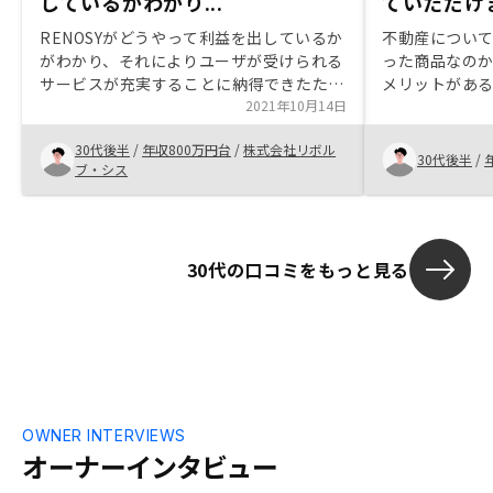
しているかわかり...
ていただけ
RENOSYがどうやって利益を出しているか
不動産につい
がわかり、それによりユーザが受けられる
った商品なの
サービスが充実することに納得できたた
メリットがあ
め、購入に踏み切れた。
2021年10月14日
ったく知らな
よく理解する
30代後半
/
年収800万円台
/
株式会社リボル
ついても丁寧
30代後半
/
ブ・シス
心して契約す
30代の口コミをもっと見る
OWNER INTERVIEWS
オーナーインタビュー