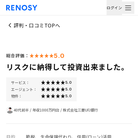
ログイン
評判・口コミTOPへ
5.0
総合評価：
リスクに納得して投資出来ました。
サービス：
5.0
エージェント：
5.0
物件：
5.0
40代前半
/
年収1000万円台
/
株式会社三菱UFJ銀行
目的
節税、 生命保険代わり、 信用(ローン)活用