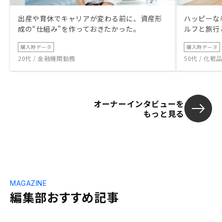
出産や育休でキャリアが変わる前に、資産形
ハッピーな
成の“仕組み”を作っておきたかった。
ルフと旅行
購入時データ
購入時データ
20代 / 金融機関勤務
50代 / 化
オーナーインタビューを
もっと見る
MAGAZINE
編集部おすすめ記事