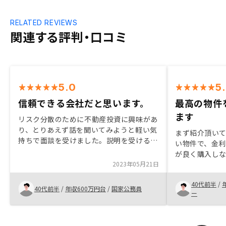
RELATED REVIEWS
関連する評判・口コミ
5.0
5
信頼できる会社だと思います。
最高の物件
ます
リスク分散のために不動産投資に興味があ
り、とりあえず話を聞いてみようと軽い気
まず紹介頂い
持ちで面談を受けました。説明を受けるな
い物件で、金
かで、疑問点はその都度担当の方に伝えま
が良く購入し
したが、全て納得できるように丁寧に返答
2023年05月21日
でした そして
があり、信頼できる会社だと判断し、投資
いただいてお
することに決めました。
40代前半
/
ただいており
40代前半
/
年収600万円台
/
国家公務員
ー
ります