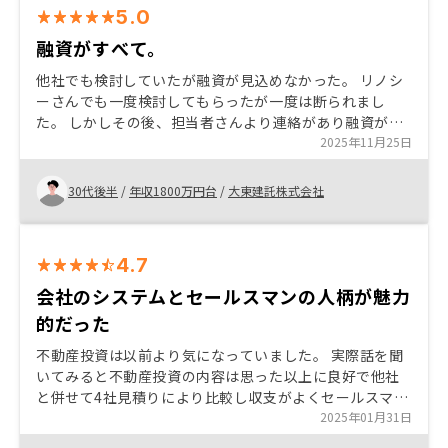
5.0
融資がすべて。
他社でも検討していたが融資が見込めなかった。 リノシ
ーさんでも一度検討してもらったが一度は断られまし
た。 しかしその後、担当者さんより連絡があり融資が行
けそうだと連絡がありました。 もともと不動産投資をは
2025年11月25日
じめたかったので融資がつくなら。と即決しました。
30代後半
/
年収1800万円台
/
大東建託株式会社
4.7
会社のシステムとセールスマンの人柄が魅力
的だった
不動産投資は以前より気になっていました。 実際話を聞
いてみると不動産投資の内容は思った以上に良好で他社
と併せて4社見積りにより比較し収支がよくセールスマン
の人間性や会社のシステムが良かった為、リノシーに決
2025年01月31日
めました。