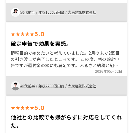
すが、 リノシーさんを頼りにして進めていけたらと思い
ます。
50代前半
/
年収1000万円台
/
大東建託株式会社
5.0
確定申告で効果を実感。
節税目的で始めたいと考えていました。2月の末で2室目
の引き渡しが完了したところです。 この度、初の確定申
告ですが還付金の額にも満足です。ふるさと納税と組み
合わせることで効果アップ。 物価もあがり支出が増えて
2026年05月02日
いくばかりなのでシミュレーションだけでも検討の価値
あります。
40代前半
/
年収2700万円台
/
大東建託株式会社
5.0
他社との比較でも嫌がらずに対応をしてくれ
た。