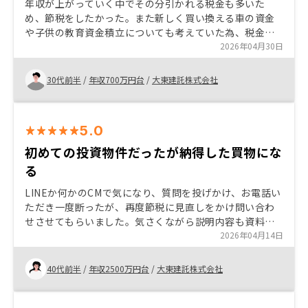
年収が上がっていく中でその分引かれる税金も多いた
め、節税をしたかった。また新しく買い換える車の資金
や子供の教育資金積立についても考えていた為、税金対
策と貯金が両方叶えられることがわかり不動産投資を始
2026年04月30日
めた。節税対策や投資について考えている方へオススメ
したいと思います。
30代前半
/
年収700万円台
/
大東建託株式会社
5.0
初めての投資物件だったが納得した買物にな
る
LINEか何かのCMで気になり、質問を投げかけ、お電話い
ただき一度断ったが、再度節税に見直しをかけ問い合わ
せさせてもらいました。気さくながら説明内容も資料も
十分で他の管理会社からもRENOSYさんは大手だと教わ
2026年04月14日
り安心しました。 年間の収支表がデータで良いので頂け
ますと光栄です。
40代前半
/
年収2500万円台
/
大東建託株式会社