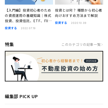
【入門編】投資初心者のため
投資とは何？ 種類から初心者
の資産運用の基礎知識｜株式
向けおすすめ方法まで解説
投資、投資信託、ETF、FX、
投資する
2020.10.09
不動産投資、iDeCo
投資する
2022.07.19
特集
このカテゴリの記事一覧
編集部 PICK UP