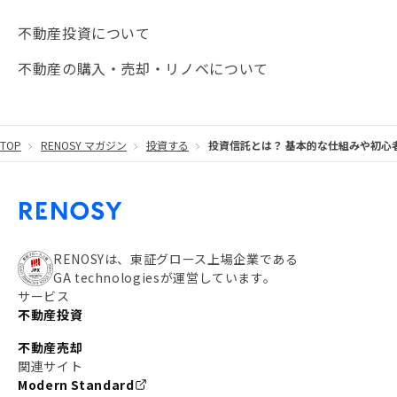
#海外不動産投資
#攻めのマンション管理
不動産投資について
#JR湘南新宿ライン
#池袋
#不動産投資の基本
不動産の購入・売却・リノベについて
#20代
#都営浅草線
#東急東横線
#東京メトロ有楽町線
#自己資金
#品川
TOP
RENOSY マガジン
投資する
投資信託とは？ 基本的な仕組みや初心
#都営大江戸線
#都営三田線
#不労所得
#アパート経営
#住人目線の街案内
#私の資産ポートフォリオ
#新宿
#わたしのリノベーションストーリー
#JR横須賀線
RENOSYは、東証グロース上場企業である
GA technologiesが運営しています。
#東京メトロ副都心線
#JR常磐線
サービス
不動産投資
#東京メトロ銀座線
#JR中央線
不動産売却
#東京メトロ半蔵門線
#江東区
#六本木
関連サイト
Modern Standard