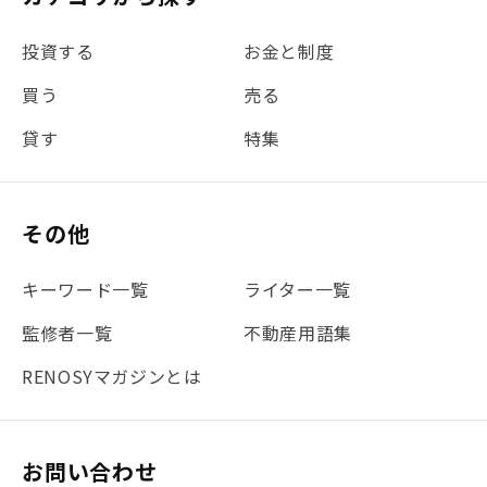
#金利
#経費
#相続
#不動産購入
#相続税
投資する
お金と制度
#REIT
#新型コロナ
#ETF
#固定資産税
買う
売る
#団体信用生命保険
#贈与税
#災害に備える
貸す
特集
#書類
#リスク分散
#リノシーチャンネル
#DIY
#保険
#賃貸管理
#東京
#ワンルーム
#利回り
その他
#不動産投資体験レポ
#FX
#JR山手線
#建物管理
#地震対策
#セミナー
#渋谷
#ふるさと納税
キーワード一覧
ライター一覧
#法人化
#クラウドファンディング
#JR京浜東北線
監修者一覧
不動産用語集
#まとめ
#融資
#目黒
#相続わかるラボ
#横浜
RENOSYマガジンとは
#大阪
#JR総武線
#東京メトロ日比谷線
#手数料
#マイナンバー
#PropTech特集
#港区
お問い合わせ