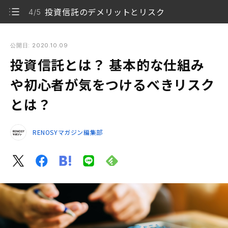
投資信託のデメリットとリスク
4/5
投資信託とは？ 基本的な仕組みや初心者が気をつけるべきリス
クとは？
公開日: 2020.10.09
投資信託とは？ 基本的な仕組み
投資信託とは
1/5
や初心者が気をつけるべきリスク
投資信託を始めるには
2/5
とは？
投資信託のメリット
3/5
RENOSYマガジン編集部
投資信託のデメリットとリスク
4/5
まとめ
5/5