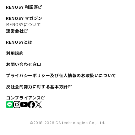
#不動産投資の始め方
#エリア未来ナビ
#武蔵小杉
RENOSY 利諾喜
#リノベで家ができるまで
#東急目黒線
#JR埼京線
RENOSY マガジン
#日暮里・舎人ライナー
#京成本線
#日暮里
RENOSYについて
運営会社
#東京メトロ千代田線
#東武伊勢崎線
#赤坂
RENOSYとは
#錦糸町
#両国
#東京メトロ南北線
#宅建
利用規約
#大田区
#中央区
#RENOSYルームツアー
#品川区
お問い合わせ窓口
#川崎
#東急池上線
#JR南武線
プライバシーポリシー及び個人情報のお取扱いについて
#東京メトロ丸ノ内線
#オリンピック
反社会的勢力に対する基本方針
#つくばエクスプレス
#恵比寿
#京王井の頭線
コンプライアンス
#東急田園都市線
#広尾
#勝どき
#板橋区
#みなとみらい
#京急本線
#桜木町
#北千住
©︎2018-2026 GA technologies Co., Ltd.
#赤坂見附
#吉祥寺
#亀戸
#虎ノ門
#京王線