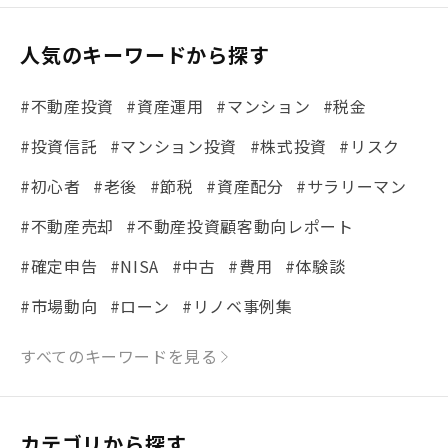
人気のキーワードから探す
#不動産投資
#資産運用
#マンション
#税金
#投資信託
#マンション投資
#株式投資
#リスク
#初心者
#老後
#節税
#資産配分
#サラリーマン
#不動産売却
#不動産投資顧客動向レポート
#確定申告
#NISA
#中古
#費用
#体験談
#市場動向
#ローン
#リノベ事例集
#シミュレーション
#まちの住みやすさ発見！
すべてのキーワードを見る
#リフォーム
#iDeCo
#税理士中井の課税ルール解説
#理想の暮らし
カテゴリから探す