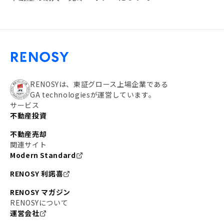
#20代
#都営浅草線
#東急東横線
#東京メトロ有楽町線
#自己資金
#品川
#都営大江戸線
#都営三田線
#不労所得
#アパート経営
#住人目線の街案内
#私の資産ポートフォリオ
#新宿
RENOSYは、東証グロース上場企業である
GA technologiesが運営しています。
#わたしのリノベーションストーリー
#JR横須賀線
サービス
不動産投資
#東京メトロ副都心線
#JR常磐線
不動産売却
#東京メトロ銀座線
#JR中央線
関連サイト
Modern Standard
#東京メトロ半蔵門線
#江東区
#六本木
RENOSY 利諾喜
#不動産投資の始め方
#エリア未来ナビ
#武蔵小杉
RENOSY マガジン
#リノベで家ができるまで
RENOSYについて
#東急目黒線
#JR埼京線
運営会社
#日暮里・舎人ライナー
#京成本線
#日暮里