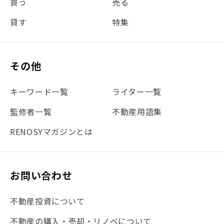
買う
売る
#団体信用生命保険
#贈与税
#災害に備える
貸す
特集
#書類
#リスク分散
#リノシーチャンネル
#DIY
#保険
#賃貸管理
#東京
#ワンルーム
#利回り
その他
#不動産投資体験レポ
#FX
#JR山手線
#建物管理
#地震対策
#セミナー
#渋谷
#ふるさと納税
キーワード一覧
ライター一覧
#法人化
#クラウドファンディング
#JR京浜東北線
監修者一覧
不動産用語集
#まとめ
#融資
#目黒
#相続わかるラボ
#横浜
RENOSYマガジンとは
#大阪
#JR総武線
#東京メトロ日比谷線
#手数料
#マイナンバー
#PropTech特集
#港区
お問い合わせ
#海外不動産投資
#攻めのマンション管理
不動産投資について
#JR湘南新宿ライン
#池袋
#不動産投資の基本
不動産の購入・売却・リノベについて