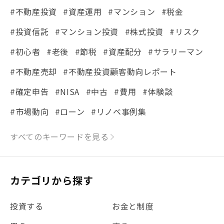
#不動産投資
#資産運用
#マンション
#税金
#投資信託
#マンション投資
#株式投資
#リスク
#初心者
#老後
#節税
#資産配分
#サラリーマン
#不動産売却
#不動産投資顧客動向レポート
#確定申告
#NISA
#中古
#費用
#体験談
#市場動向
#ローン
#リノベ事例集
#シミュレーション
#まちの住みやすさ発見！
すべてのキーワードを見る
#リフォーム
#iDeCo
#税理士中井の課税ルール解説
#理想の暮らし
カテゴリから探す
#金利
#経費
#相続
#不動産購入
#相続税
投資する
お金と制度
#REIT
#新型コロナ
#ETF
#固定資産税