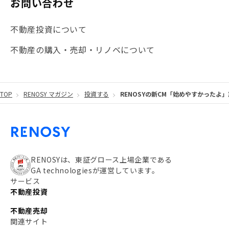
お問い合わせ
#海外不動産投資
#攻めのマンション管理
不動産投資について
#JR湘南新宿ライン
#池袋
#不動産投資の基本
不動産の購入・売却・リノベについて
#20代
#都営浅草線
#東急東横線
#東京メトロ有楽町線
#自己資金
#品川
TOP
RENOSY マガジン
投資する
RENOSYの新CM「始めやすかったよ
#都営大江戸線
#都営三田線
#不労所得
#アパート経営
#住人目線の街案内
#私の資産ポートフォリオ
#新宿
#わたしのリノベーションストーリー
#JR横須賀線
RENOSYは、東証グロース上場企業である
GA technologiesが運営しています。
#東京メトロ副都心線
#JR常磐線
サービス
不動産投資
#東京メトロ銀座線
#JR中央線
不動産売却
#東京メトロ半蔵門線
#江東区
#六本木
関連サイト