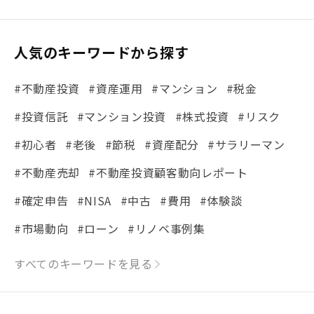
人気のキーワードから探す
#不動産投資
#資産運用
#マンション
#税金
#投資信託
#マンション投資
#株式投資
#リスク
#初心者
#老後
#節税
#資産配分
#サラリーマン
#不動産売却
#不動産投資顧客動向レポート
#確定申告
#NISA
#中古
#費用
#体験談
#市場動向
#ローン
#リノベ事例集
#シミュレーション
#まちの住みやすさ発見！
すべてのキーワードを見る
#リフォーム
#iDeCo
#税理士中井の課税ルール解説
#理想の暮らし