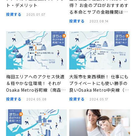
ト・デメリット
得？ お金のプロがおすすめす
る本命とサブの金融機関はこ
投資する
2025.01.07
ちら
投資する
2023.08.14
梅田エリアへのアクセス快適
大阪市を東西横断！ 仕事にも
＆穏やかな住環境！ それが
プライベートにも使い勝手の
Osaka Metro谷町線（南森
良いOsaka Metro中央線（阿
町、天満橋、谷町四丁目、四
波座、本町、堺筋本町、谷町
投資する
投資する
2024.05.08
2024.05.17
天王寺前夕陽ヶ丘）の良さ｜
四丁目）｜まちの住みやすさ
まちの住みやすさ発見
発見