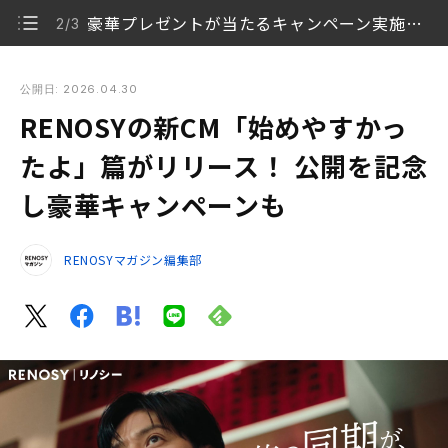
豪華プレゼントが当たるキャンペーン実施中！
2/3
RENOSYの新CM「始めやすかったよ」篇がリリース！ 公開を
記念し豪華キャンペーンも
公開日: 2026.04.30
RENOSYの新CM「始めやすかっ
“俺”と生田斗真さん演じる同期の、新しい一コマ
1/3
は......
たよ」篇がリリース！ 公開を記念
し豪華キャンペーンも
豪華プレゼントが当たるキャンペーン実施中！
2/3
AI不動産投資「RENOSY（リノシー）」は、将来の資
3/3
RENOSYマガジン編集部
産形成を応援します