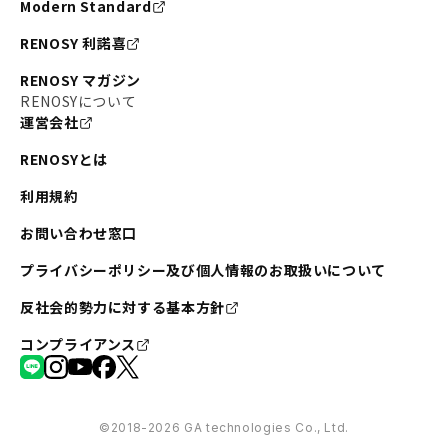
Modern Standard
#不動産投資の始め方
#エリア未来ナビ
#武蔵小杉
RENOSY 利諾喜
#リノベで家ができるまで
#東急目黒線
#JR埼京線
RENOSY マガジン
#日暮里・舎人ライナー
#京成本線
#日暮里
RENOSYについて
運営会社
#東京メトロ千代田線
#東武伊勢崎線
#赤坂
RENOSYとは
#錦糸町
#両国
#東京メトロ南北線
#宅建
利用規約
#大田区
#中央区
#RENOSYルームツアー
#品川区
お問い合わせ窓口
#川崎
#東急池上線
#JR南武線
プライバシーポリシー及び個人情報のお取扱いについて
#東京メトロ丸ノ内線
#オリンピック
反社会的勢力に対する基本方針
#つくばエクスプレス
#恵比寿
#京王井の頭線
コンプライアンス
#東急田園都市線
#広尾
#勝どき
#板橋区
#みなとみらい
#京急本線
#桜木町
#北千住
©︎2018-2026 GA technologies Co., Ltd.