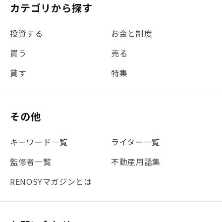
カテゴリから探す
#金利
#経費
#相続
#不動産購入
#相続税
投資する
お金と制度
#REIT
#新型コロナ
#ETF
#固定資産税
買う
売る
#団体信用生命保険
#贈与税
#災害に備える
貸す
特集
#書類
#リスク分散
#リノシーチャンネル
#DIY
#保険
#賃貸管理
#東京
#ワンルーム
#利回り
その他
#不動産投資体験レポ
#FX
#JR山手線
#建物管理
#地震対策
#セミナー
#渋谷
#ふるさと納税
キーワード一覧
ライター一覧
#法人化
#クラウドファンディング
#JR京浜東北線
監修者一覧
不動産用語集
#まとめ
#融資
#目黒
#相続わかるラボ
#横浜
RENOSYマガジンとは
#大阪
#JR総武線
#東京メトロ日比谷線
#手数料
#マイナンバー
#PropTech特集
#港区