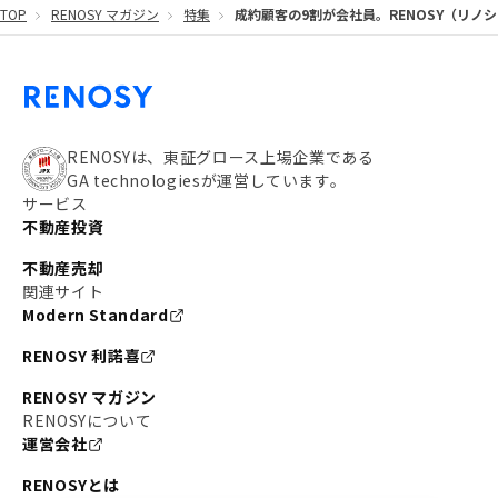
TOP
RENOSY マガジン
特集
成約顧客の9割が会社員。RENOSY（リノシ
#都営大江戸線
#都営三田線
#不労所得
#アパート経営
#住人目線の街案内
#私の資産ポートフォリオ
#新宿
#わたしのリノベーションストーリー
#JR横須賀線
RENOSYは、東証グロース上場企業である
GA technologiesが運営しています。
#東京メトロ副都心線
#JR常磐線
サービス
不動産投資
#東京メトロ銀座線
#JR中央線
不動産売却
#東京メトロ半蔵門線
#江東区
#六本木
関連サイト
Modern Standard
#不動産投資の始め方
#エリア未来ナビ
#武蔵小杉
RENOSY 利諾喜
#リノベで家ができるまで
#東急目黒線
#JR埼京線
RENOSY マガジン
#日暮里・舎人ライナー
#京成本線
#日暮里
RENOSYについて
運営会社
#東京メトロ千代田線
#東武伊勢崎線
#赤坂
RENOSYとは