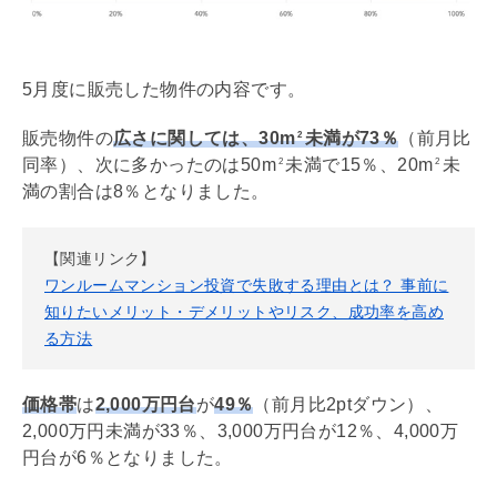
5月度に販売した物件の内容です。
販売物件の
広さに関しては、30m
未満が73％
（前月比
2
同率）、次に多かったのは50m
未満で15％、20m
未
2
2
満の割合は8％となりました。
【関連リンク】
ワンルームマンション投資で失敗する理由とは？ 事前に
知りたいメリット・デメリットやリスク、成功率を高め
る方法
価格帯
は
2,000万円台
が
49％
（前月比2ptダウン）、
2,000万円未満が33％、3,000万円台が12％、4,000万
円台が6％となりました。