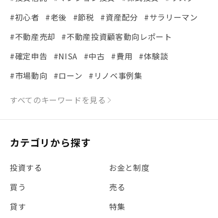
#初心者
#老後
#節税
#資産配分
#サラリーマン
#不動産売却
#不動産投資顧客動向レポート
#確定申告
#NISA
#中古
#費用
#体験談
#市場動向
#ローン
#リノベ事例集
#シミュレーション
#まちの住みやすさ発見！
すべてのキーワードを見る
#リフォーム
#iDeCo
#税理士中井の課税ルール解説
#理想の暮らし
カテゴリから探す
#金利
#経費
#相続
#不動産購入
#相続税
投資する
お金と制度
#REIT
#新型コロナ
#ETF
#固定資産税
買う
売る
#団体信用生命保険
#贈与税
#災害に備える
貸す
特集
#書類
#リスク分散
#リノシーチャンネル
#DIY