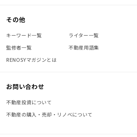
#保険
#賃貸管理
#東京
#ワンルーム
#利回り
その他
#不動産投資体験レポ
#FX
#JR山手線
#建物管理
#地震対策
#セミナー
#渋谷
#ふるさと納税
キーワード一覧
ライター一覧
#法人化
#クラウドファンディング
#JR京浜東北線
監修者一覧
不動産用語集
#まとめ
#融資
#目黒
#相続わかるラボ
#横浜
RENOSYマガジンとは
#大阪
#JR総武線
#東京メトロ日比谷線
#手数料
#マイナンバー
#PropTech特集
#港区
お問い合わせ
#海外不動産投資
#攻めのマンション管理
不動産投資について
#JR湘南新宿ライン
#池袋
#不動産投資の基本
不動産の購入・売却・リノベについて
#20代
#都営浅草線
#東急東横線
#東京メトロ有楽町線
#自己資金
#品川