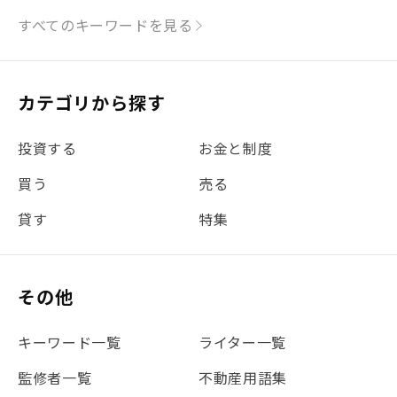
#シミュレーション
#まちの住みやすさ発見！
すべてのキーワードを見る
#リフォーム
#iDeCo
#税理士中井の課税ルール解説
#理想の暮らし
カテゴリから探す
#金利
#経費
#相続
#不動産購入
#相続税
投資する
お金と制度
#REIT
#新型コロナ
#ETF
#固定資産税
買う
売る
#団体信用生命保険
#贈与税
#災害に備える
貸す
特集
#書類
#リスク分散
#リノシーチャンネル
#DIY
#保険
#賃貸管理
#東京
#ワンルーム
#利回り
その他
#不動産投資体験レポ
#FX
#JR山手線
#建物管理
#地震対策
#セミナー
#渋谷
#ふるさと納税
キーワード一覧
ライター一覧
#法人化
#クラウドファンディング
#JR京浜東北線
監修者一覧
不動産用語集