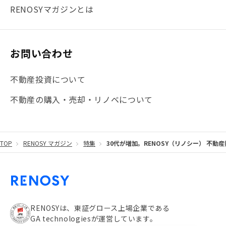
#まとめ
#融資
#目黒
#相続わかるラボ
#横浜
RENOSYマガジンとは
#大阪
#JR総武線
#東京メトロ日比谷線
#手数料
#マイナンバー
#PropTech特集
#港区
お問い合わせ
#海外不動産投資
#攻めのマンション管理
不動産投資について
#JR湘南新宿ライン
#池袋
#不動産投資の基本
不動産の購入・売却・リノベについて
#20代
#都営浅草線
#東急東横線
#東京メトロ有楽町線
#自己資金
#品川
TOP
RENOSY マガジン
特集
30代が増加。RENOSY（リノシー） 不動
#都営大江戸線
#都営三田線
#不労所得
#アパート経営
#住人目線の街案内
#私の資産ポートフォリオ
#新宿
#わたしのリノベーションストーリー
#JR横須賀線
RENOSYは、東証グロース上場企業である
GA technologiesが運営しています。