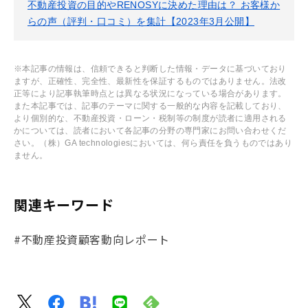
不動産投資の目的やRENOSYに決めた理由は？ お客様か
らの声（評判・口コミ）を集計【2023年3月公開】
※本記事の情報は、信頼できると判断した情報・データに基づいており
ますが、正確性、完全性、最新性を保証するものではありません。法改
正等により記事執筆時点とは異なる状況になっている場合があります。
また本記事では、記事のテーマに関する一般的な内容を記載しており、
より個別的な、不動産投資・ローン・税制等の制度が読者に適用される
かについては、読者において各記事の分野の専門家にお問い合わせくだ
さい。（株）GA technologiesにおいては、何ら責任を負うものではあり
ません。
関連キーワード
#不動産投資顧客動向レポート