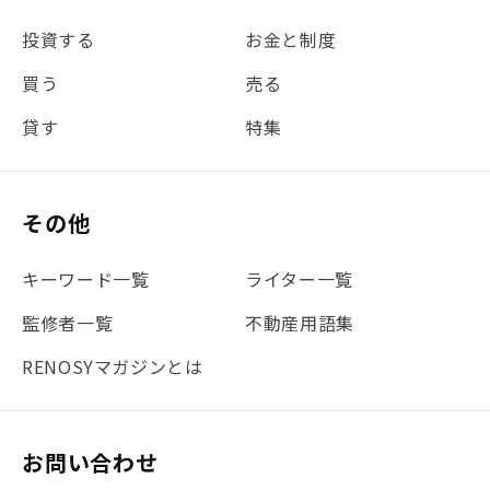
#金利
#経費
#相続
#不動産購入
#相続税
投資する
お金と制度
#REIT
#新型コロナ
#ETF
#固定資産税
買う
売る
#団体信用生命保険
#贈与税
#災害に備える
貸す
特集
#書類
#リスク分散
#リノシーチャンネル
#DIY
#保険
#賃貸管理
#東京
#ワンルーム
#利回り
その他
#不動産投資体験レポ
#FX
#JR山手線
#建物管理
#地震対策
#セミナー
#渋谷
#ふるさと納税
キーワード一覧
ライター一覧
#法人化
#クラウドファンディング
#JR京浜東北線
監修者一覧
不動産用語集
#まとめ
#融資
#目黒
#相続わかるラボ
#横浜
RENOSYマガジンとは
#大阪
#JR総武線
#東京メトロ日比谷線
#手数料
#マイナンバー
#PropTech特集
#港区
お問い合わせ
#海外不動産投資
#攻めのマンション管理