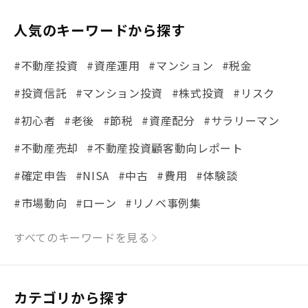
人気のキーワードから探す
#不動産投資
#資産運用
#マンション
#税金
#投資信託
#マンション投資
#株式投資
#リスク
#初心者
#老後
#節税
#資産配分
#サラリーマン
#不動産売却
#不動産投資顧客動向レポート
#確定申告
#NISA
#中古
#費用
#体験談
#市場動向
#ローン
#リノベ事例集
#シミュレーション
#まちの住みやすさ発見！
すべてのキーワードを見る
#リフォーム
#iDeCo
#税理士中井の課税ルール解説
#理想の暮らし
カテゴリから探す