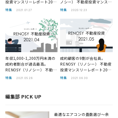
投資マンスリーレポート2020
ノシー） 不動産投資マンスリ
年12月
ーレポート2020年11月
特集
特集
2021.01.27
2020.12.23
年収1,000-1,200万円未満の
成約顧客の9割が会社員。
成約者割合が過去最高。
RENOSY（リノシー） 不動産
RENOSY（リノシー） 不動産
投資マンスリーレポート2021
投資マンスリーレポート2021
年5月
特集
特集
2021.05.26
2021.06.30
年4月
編集部 PICK UP
最適なエアコンの畳数選び〜余