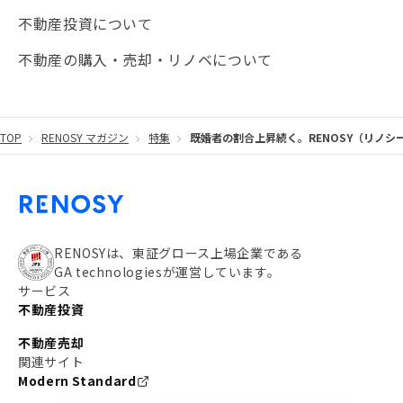
不動産投資について
#JR湘南新宿ライン
#池袋
#不動産投資の基本
不動産の購入・売却・リノベについて
#20代
#都営浅草線
#東急東横線
#東京メトロ有楽町線
#自己資金
#品川
TOP
RENOSY マガジン
特集
既婚者の割合上昇続く。RENOSY（リノシー
#都営大江戸線
#都営三田線
#不労所得
#アパート経営
#住人目線の街案内
#私の資産ポートフォリオ
#新宿
#わたしのリノベーションストーリー
#JR横須賀線
RENOSYは、東証グロース上場企業である
GA technologiesが運営しています。
#東京メトロ副都心線
#JR常磐線
サービス
不動産投資
#東京メトロ銀座線
#JR中央線
不動産売却
#東京メトロ半蔵門線
#江東区
#六本木
関連サイト
Modern Standard
#不動産投資の始め方
#エリア未来ナビ
#武蔵小杉