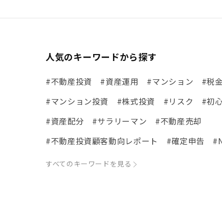
人気のキーワードから探す
#不動産投資
#資産運用
#マンション
#税
#マンション投資
#株式投資
#リスク
#初
#資産配分
#サラリーマン
#不動産売却
#不動産投資顧客動向レポート
#確定申告
#
#体験談
#市場動向
#ローン
#リノベ事例
すべてのキーワードを見る
#まちの住みやすさ発見！
#リフォーム
#iD
#税理士中井の課税ルール解説
#理想の暮らし
#不動産購入
#相続税
#REIT
#新型コロナ