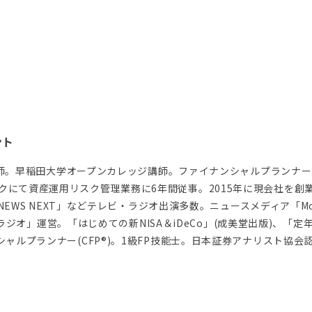
ント
客員講師。早稲田大学オープンカレッジ講師。ファイナンシャルプランナ
クにて資産運用リスク管理業務に6年間従事。2015年に現会社を創
EWS NEXT」などテレビ・ラジオ出演多数。ニュースメディア「Mocha
持ちラジオ」運営。「はじめての新NISA＆iDeCo」(成美堂出版)、「
ャルプランナー(CFP®)。1級FP技能士。日本証券アナリスト協会