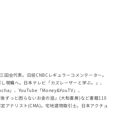
ー三田会代表。日経CNBCレギュラーコメンテーター。
業し現職へ。日本テレビ「カズレーザーと学ぶ。」、
」、YouTube「Money&YouTV」、
定年後ずっと困らないお金の話」(大和書房)など書籍110
認定アナリスト(CMA)。宅地建物取引士。日本アクチュ