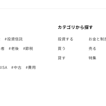
カテゴリから探す
金
#投資信託
投資する
お金と制
心者
#老後
#節税
買う
売る
貸す
特集
NISA
#中古
#費用
集
#シミュレーション
eCo
#金利
#経費
#相続
#ETF
#固定資産税