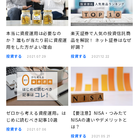
本当に資産運用は必要なの
楽天証券で人気の投資信託商
か？ 誰もが当たり前に資産運
品を解説！ ネット証券はなぜ
用をした方がよい理由
好調？
投資する
投資する
2021.07.29
2021.12.22
ゼロから考える資産運用。は
【要注意】NISA・つみたて
じめに読むべき記事10選
NISAの違いやデメリットと
は？
投資する
2021.07.06
投資する
2021.05.21