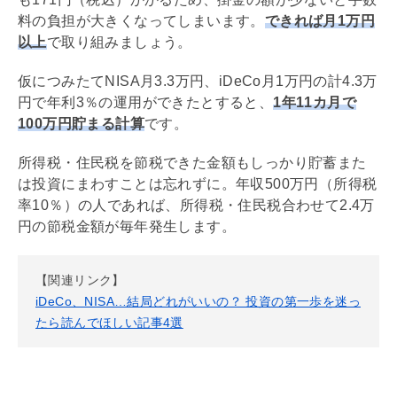
料の負担が大きくなってしまいます。
できれば月1万円
以上
で取り組みましょう。
仮につみたて
NISA
月3.3万円、
iDeCo
月1万円の計4.3万
円で年利3％の運用ができたとすると、
1年11カ月で
100万円貯まる計算
です。
所得税・住民税を節税できた金額もしっかり貯蓄また
は投資にまわすことは忘れずに。年収500万円（所得税
率10％）の人であれば、所得税・住民税合わせて2.4万
円の節税金額が毎年発生します。
【関連リンク】
iDeCo、NISA…結局どれがいいの？ 投資の第一歩を迷っ
たら読んでほしい記事4選