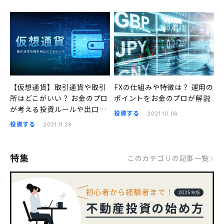
【仮想通貨】取引通貨や取引
FXの仕組みや特徴は？ 運用の
所はどこがいい？ お金のプロ
ポイントをお金のプロが解説
が考える投資ルールや出口戦
投資する
2021.10.06
略の考え方
投資する
2021.11.29
特集
このカテゴリの記事一覧