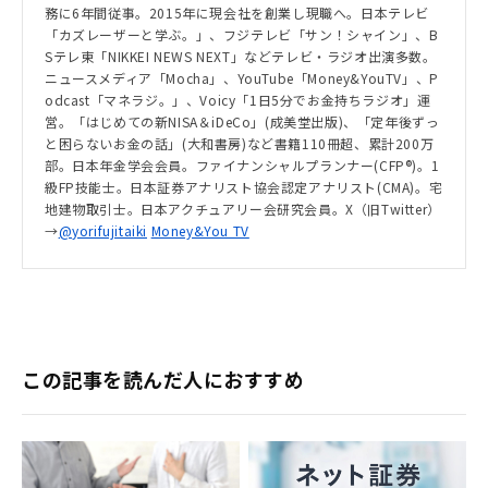
務に6年間従事。2015年に現会社を創業し現職へ。日本テレビ
「カズレーザーと学ぶ。」、フジテレビ「サン！シャイン」、B
Sテレ東「NIKKEI NEWS NEXT」などテレビ・ラジオ出演多数。
ニュースメディア「Mocha」、YouTube「Money&YouTV」、P
odcast「マネラジ。」、Voicy「1日5分でお金持ちラジオ」運
営。「はじめての新NISA＆iDeCo」(成美堂出版)、「定年後ずっ
と困らないお金の話」(大和書房)など書籍110冊超、累計200万
部。日本年金学会会員。ファイナンシャルプランナー(CFP®)。1
級FP技能士。日本証券アナリスト協会認定アナリスト(CMA)。宅
地建物取引士。日本アクチュアリー会研究会員。X（旧Twitter）
→
@yorifujitaiki
Money&You TV
この記事を読んだ人におすすめ