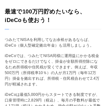
最速で100万円貯めたいなら、
iDeCoも使おう！
つみたて
NISA
を利用してなお余裕があるならば、
iDeCo
（個人型確定拠出年金）も活用しましょう。
iDeCo
では、つみたて
NISA
同様に運用益にかかる税金
をゼロにできるだけでなく、掛金が全額所得控除にな
るため所得税や住民税が安くできます。例えば、年収
500万円（所得税率10％）の人が月1万円（毎年12万
円）掛金を拠出すれば、所得税・住民税合わせて2.4万
円が軽減されます。
iDeCo
は最低5,000円からスタートできる制度ですが、
口座管理時に2,829円（税込）、毎月の手数料が最低で
も171円（税込）かかるため、掛金の額が少ないと手数