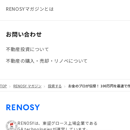
#まとめ
#融資
#目黒
#相続わかるラボ
#横浜
RENOSYマガジンとは
#大阪
#JR総武線
#東京メトロ日比谷線
#手数料
#マイナンバー
#PropTech特集
#港区
お問い合わせ
#海外不動産投資
#攻めのマンション管理
不動産投資について
#JR湘南新宿ライン
#池袋
#不動産投資の基本
不動産の購入・売却・リノベについて
#20代
#都営浅草線
#東急東横線
#東京メトロ有楽町線
#自己資金
#品川
TOP
RENOSY マガジン
投資する
お金のプロが伝授！ 100万円を最速で
#都営大江戸線
#都営三田線
#不労所得
#アパート経営
#住人目線の街案内
#私の資産ポートフォリオ
#新宿
#わたしのリノベーションストーリー
#JR横須賀線
RENOSYは、東証グロース上場企業である
GA technologiesが運営しています。