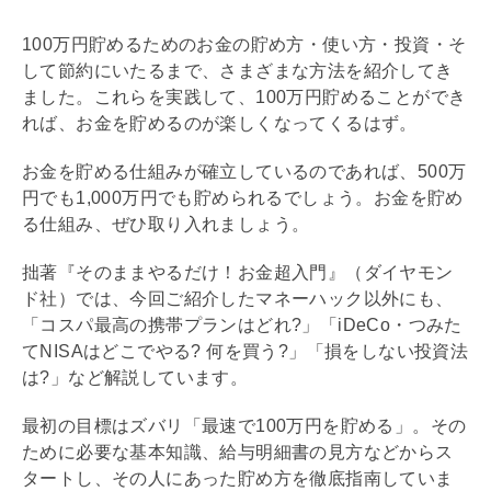
100万円貯めるためのお金の貯め方・使い方・投資・そ
して節約にいたるまで、さまざまな方法を紹介してき
ました。これらを実践して、100万円貯めることができ
れば、お金を貯めるのが楽しくなってくるはず。
お金を貯める仕組みが確立しているのであれば、500万
円でも1,000万円でも貯められるでしょう。お金を貯め
る仕組み、ぜひ取り入れましょう。
拙著『そのままやるだけ！お金超入門』（ダイヤモン
ド社）では、今回ご紹介したマネーハック以外にも、
「コスパ最高の携帯プランはどれ?」「
iDeCo
・つみた
て
NISA
はどこでやる? 何を買う?」「損をしない投資法
は?」など解説しています。
最初の目標はズバリ「最速で100万円を貯める」。その
ために必要な基本知識、給与明細書の見方などからス
タートし、その人にあった貯め方を徹底指南していま