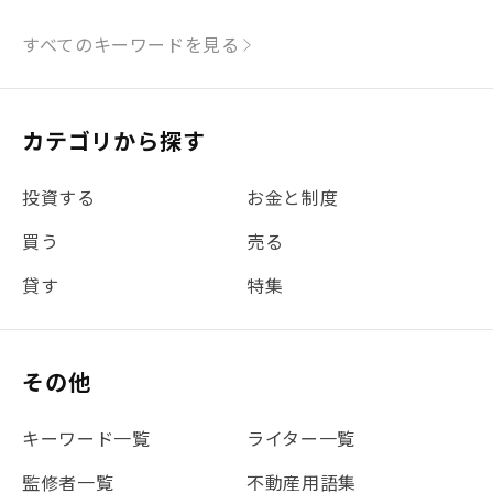
#シミュレーション
#まちの住みやすさ発見！
すべてのキーワードを見る
#リフォーム
#iDeCo
#税理士中井の課税ルール解説
#理想の暮らし
カテゴリから探す
#金利
#経費
#相続
#不動産購入
#相続税
投資する
お金と制度
#REIT
#新型コロナ
#ETF
#固定資産税
買う
売る
#団体信用生命保険
#贈与税
#災害に備える
貸す
特集
#書類
#リスク分散
#リノシーチャンネル
#DIY
#保険
#賃貸管理
#東京
#ワンルーム
#利回り
その他
#不動産投資体験レポ
#FX
#JR山手線
#建物管理
#地震対策
#セミナー
#渋谷
#ふるさと納税
キーワード一覧
ライター一覧
#法人化
#クラウドファンディング
#JR京浜東北線
監修者一覧
不動産用語集