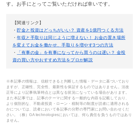
す。お手にとってご覧いただければ幸いです。
【関連リンク】
・
貯金と投資はどっちがいい？ 資産を1億円つくる方法
・
年収と手取りは同じように増えない！ お金の置き場所
を変えてお金を働かせ、手取りを増やす3つの方法
・
「有事の金」を有事になってから買うのは遅い？ 金投
資の買い方やおすすめ方法をプロが解説
※本記事の情報は、信頼できると判断した情報・データに基づいており
ますが、正確性、完全性、最新性を保証するものではありません。法改
正等により記事執筆時点とは異なる状況になっている場合があります。
また本記事では、記事のテーマに関する一般的な内容を記載しており、
より個別的な、不動産投資・ローン・税制等の制度が読者に適用される
かについては、読者において各記事の分野の専門家にお問い合わせくだ
さい。（株）GA technologiesにおいては、何ら責任を負うものではあり
ません。