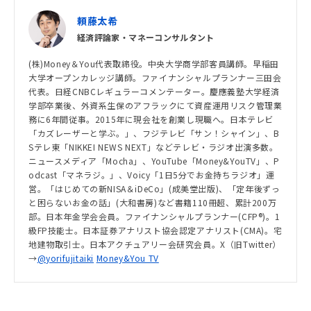
頼藤太希
経済評論家・マネーコンサルタント
(株)Money＆You代表取締役。中央大学商学部客員講師。早稲田
大学オープンカレッジ講師。ファイナンシャルプランナー三田会
代表。日経CNBCレギュラーコメンテーター。慶應義塾大学経済
学部卒業後、外資系生保のアフラックにて資産運用リスク管理業
務に6年間従事。2015年に現会社を創業し現職へ。日本テレビ
「カズレーザーと学ぶ。」、フジテレビ「サン！シャイン」、B
Sテレ東「NIKKEI NEWS NEXT」などテレビ・ラジオ出演多数。
ニュースメディア「Mocha」、YouTube「Money&YouTV」、P
odcast「マネラジ。」、Voicy「1日5分でお金持ちラジオ」運
営。「はじめての新NISA＆iDeCo」(成美堂出版)、「定年後ずっ
と困らないお金の話」(大和書房)など書籍110冊超、累計200万
部。日本年金学会会員。ファイナンシャルプランナー(CFP®)。1
級FP技能士。日本証券アナリスト協会認定アナリスト(CMA)。宅
地建物取引士。日本アクチュアリー会研究会員。X（旧Twitter）
→
@yorifujitaiki
Money&You TV