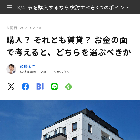
家を購入するなら検討すべき3つのポイント
3/4
購入？ それとも賃貸？ お金の面で考えると、どちらを選ぶべ
きか
公開日: 2021.02.26
購入？ それとも賃貸？ お金の面
持ち家・賃貸のメリットとデメリット
1/4
で考えると、どちらを選ぶべきか
持ち家と賃貸で住宅関連コストはどのくらい変わる？
2/4
頼藤太希
家を購入するなら検討すべき3つのポイント
3/4
経済評論家・マネーコンサルタント
お金を貯められる選択をしよう
4/4