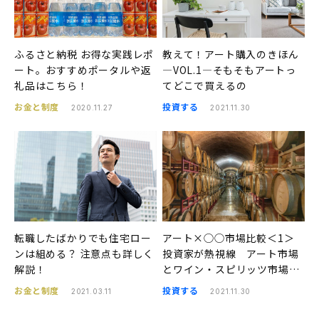
ふるさと納税 お得な実践レポ
教えて！アート購入のきほん
ート。おすすめポータルや返
―VOL.1―そもそもアートっ
礼品はこちら！
てどこで買えるの
お金と制度
投資する
2020.11.27
2021.11.30
転職したばかりでも住宅ロー
アート×◯◯市場比較＜1＞
ンは組める？ 注意点も詳しく
投資家が熱視線 アート市場
解説！
とワイン・スピリッツ市場、
価格の伸び率を比較する
お金と制度
投資する
2021.03.11
2021.11.30