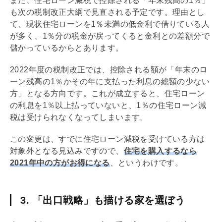
また、
住宅ローン
減税で控除される「年末残高の1％」
も次の税制改正大綱で見直される予定です。理由とし
て、現状
住宅ローン
を1％未満の低金利で借りている人
が多く、1％分の税金が戻ってくると金利との差額分で
儲かっているからとあります。
2022年度の税制改正では、控除される額が「年末のロ
ーン残高の1％かその年に支払った利息の総額の少ない
方」となる方向です。これが成立すると、
住宅ローン
の利息を1％以上払っていないと、1％の
住宅ローン
減
税は受けられなくなってしまいます。
この変更は、すでに
住宅ローン
減税を受けている方は
対象外となる見込みですので、
住宅を購入するなら
2021年中の方がお得になる
、というわけです。
3. 「出口戦略」も描ける家を選ぼう