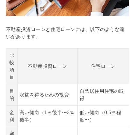
不動産投資ローンと
住宅ローン
には、以下のような違
いがあります。
比
較
不動産投資ローン
住宅ローン
項
目
目
自己居住用住宅の取
収益を得るための投資
的
得
金
高い傾向（1％後半〜3％
低い傾向（0.5％程
利
後半）
度〜）
審