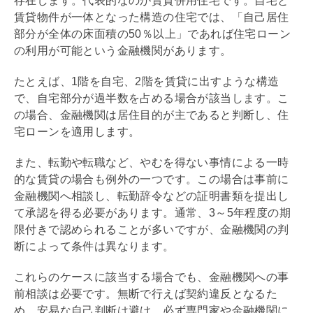
存在します。代表的なのが賃貸併用住宅です。自宅と
賃貸物件が一体となった構造の住宅では、「自己居住
部分が全体の床面積の50％以上」であれば
住宅ローン
の利用が可能という金融機関があります。
たとえば、1階を自宅、2階を賃貸に出すような構造
で、自宅部分が過半数を占める場合が該当します。こ
の場合、金融機関は居住目的が主であると判断し、
住
宅ローン
を適用します。
また、転勤や転職など、やむを得ない事情による一時
的な賃貸の場合も例外の一つです。この場合は事前に
金融機関へ相談し、転勤辞令などの証明書類を提出し
て承認を得る必要があります。通常、3～5年程度の期
限付きで認められることが多いですが、金融機関の判
断によって条件は異なります。
これらのケースに該当する場合でも、金融機関への事
前相談は必要です。無断で行えば契約違反となるた
め、安易な自己判断は避け、必ず専門家や金融機関に