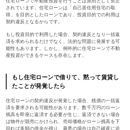
住宅ローン
で不動産投資を行うことは原則として禁止
されています。
住宅ローン
は「自己居住用住宅の取
得」を目的としたローンであり、投資目的での利用は
契約違反となるからです。
もし投資目的で利用した場合、契約違反となり一括返
済を求められるだけでなく、法的な問題に発展する可
能性もあります。しかし、例外的に
住宅ローン
で不動
産投資ができるケースも存在します。
もし住宅ローンで借りて、黙って賃貸し
たことが発覚したら
住宅ローン
の契約違反が発覚した場合、
残債
の一括返
済を要求される可能性があります。数千万円のローン
残高を即座に返済する必要が生じ、返済できない場合
は物件が
競売
にかけられ、売却価格がローン残高を下
回れば多額の借金が残り、最悪の場合は自己破産に追