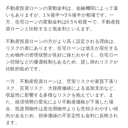
不動産投資ローンの変動金利は、金融機関によって違
いもありますが、1％後半〜3％後半が相場です。一
方、
住宅ローン
の変動金利は0.5％程度〜で、不動産投
資ローンと比較すると低金利といえます。
不動産投資ローンの方がより高く設定される理由は、
リスクの差にあります。
住宅ローン
は借主が居住する
ため物件の管理状態が良好に保たれやすく、
住宅ロー
ン
控除などの優遇税制もあるため、貸し倒れリスクが
比較的低めです。
一方、不動産投資ローンは、空室リスクや家賃下落リ
スク、災害リスク、大規模修繕による追加支出など、
収益性に影響する多様なリスクを抱えています。ま
た、経済情勢の変化により不動産価格が下落した場
合、投資用物件は居住用物件よりも売却されやすい傾
向があるため、担保価値の不安定性も金利に反映され
ます。