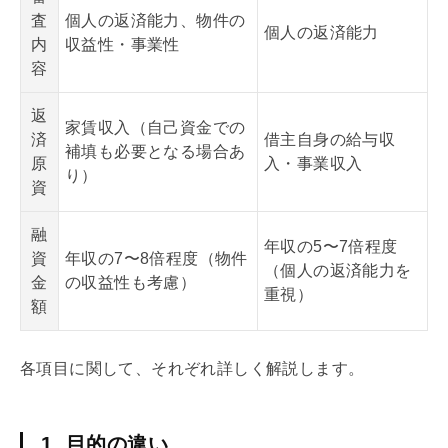
査
個人の返済能力、物件の
個人の返済能力
内
収益性・事業性
容
返
家賃収入（自己資金での
済
借主自身の給与収
補填も必要となる場合あ
原
入・事業収入
り）
資
融
年収の5〜7倍程度
資
年収の7〜8倍程度（物件
（個人の返済能力を
金
の収益性も考慮）
重視）
額
各項目に関して、それぞれ詳しく解説します。
1. 目的の違い