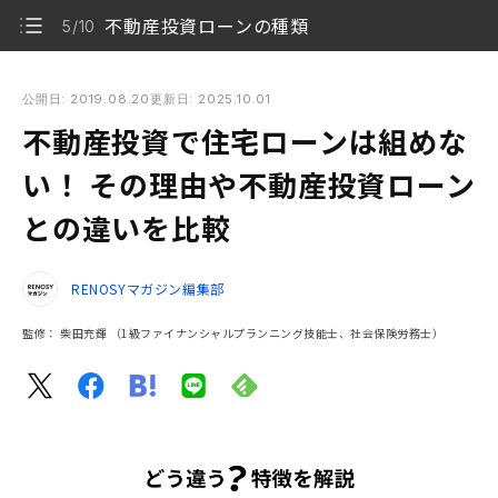
不動産投資ローンの種類
5/10
不動産投資で住宅ローンは組めない！ その理由や不動産投資ロ
ーンとの違いを比較
公開日: 2019.08.20
更新日: 2025.10.01
不動産投資で住宅ローンは組めな
不動産投資で住宅ローンを利用できるのか？
1/10
い！ その理由や不動産投資ローン
不動産投資ローンと住宅ローンの5つの違い
2/10
との違いを比較
不動産投資ローンを利用する3つのメリット
3/10
RENOSYマガジン編集部
不動産投資ローンを利用する2つのデメリット
4/10
監修：
柴田充輝
（1級ファイナンシャルプランニング技能士、社会保険労務士）
不動産投資ローンの種類
5/10
【年収別】不動産投資ローンの融資可能性
6/10
不動産投資ローンを扱う主な金融機関（銀行融資）
7/10
の種類と特徴