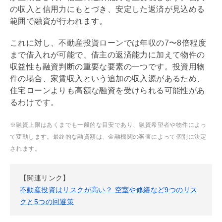
の収入と信用力にもとづき、安定した返済が見込める
範囲で融資が行われます。
これに対し、不動産投資ローンでは年収の7〜8倍程度
まで借入れが可能で、借主の
返済能力
に加えて物件の
収益性も融資判断の重要な要素の一つです。投資用物
件の場合、家賃収入という追加の収入源があるため、
住宅ローン
よりも高額な融資を受けられる可能性があ
るわけです。
※融資上限はあくまでも一般的な目安であり、融資希望者や物件によっ
て変動します。最終的な融資額は、金融機関の審査によって個別に決定
されます。
【関連リンク】
不動産投資はリスクが高い？ 空室や修繕など9つのリス
クと5つの回避策