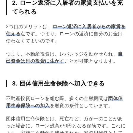
2. ローン返済に入居者の家賃支払いを充
てられる
2つ目のメリットは、
ローン返済に入居者からの家賃を
使える
点です。つまり、ローンの返済に自分のお金は
使わなくてよいのです。
つまり、不動産投資は、
レバレッジ
を効かせられ、
自
己資金は別の投資に生かす
ことが可能となります。
3. 団体信用生命保険へ加入できる
不動産投資ローンを組む際、多くの金融機関は
団体信
用生命保険
への加入
を融資の条件としています。
団体信用生命保険
とは、死亡など、万が一のことがあ
った場合に、ローン残高が0円となる保険です。これに
より、家族に不動産を残せるため、投資用物件として