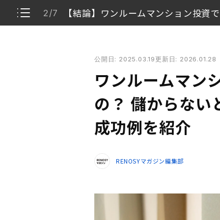
【結論】ワンルームマンション投資
2/7
ワンルームマンション投資は失敗しやすいの？ 儲か
公開日: 2025.03.19
更新日: 2026.01.28
ワンルームマンション投資で失敗しないための
1/7
ワンルームマン
【結論】ワンルームマンション投資で利益を出
2/7
の？ 儲からない
「ワンルームマンション投資は儲からない」と
成功例を紹介
3/7
ワンルームマンション投資の失敗事例3選
4/7
RENOSYマガジン編集部
ワンルームマンション投資で儲からない状態を
5/7
ワンルームマンション投資を始めてよかったと
6/7
ワンルームマンション投資で失敗しないために
7/7