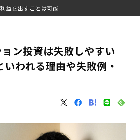
で利益を出すことは可能
らないといわれる理由や失敗例・成功例を紹介
基礎知識
ション投資は失敗しやすい
すことは可能
といわれる理由や失敗例・
いわれる3つの理由
避ける3つのポイント
の声
。リスクに備えよう