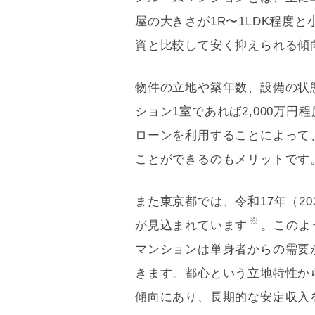
屋の大きさが1R〜1
LDK
程度と
資と比較して安く抑えられる傾
物件の立地や
築年数
、設備の状
ション1室であれば2,000万
ローンを利用することによって
ことができるのもメリットです
また東京都では、令和17年（2
※
が見込まれています
。このよ
マンションは単身者からの需要
きます。都心という立地特性か
傾向にあり、長期的な安定収入